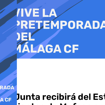
Ir
al
contenido
La Junta recibirá del E