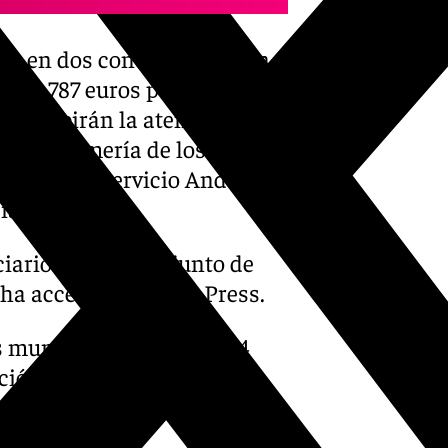
ian en dos conceptos, según
 554.787 euros para las
e recibirán la atención de
 de enfermería de los Equipos
entros del Servicio Andaluz
ias.
ciarios de ese conjunto de
 ha accedido Europa Press.
los municipios donde 3.064
ción de urgencias. Son en
dos en Andalucía en
.