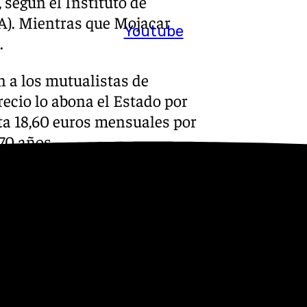
 según el Instituto de
CA). Mientras que Mojacar
Youtube
.
n a los mutualistas de
ecio lo abona el Estado por
nta 18,60 euros mensuales por
70 años.
mes para los mutualistas
 70 años, mientras que la
será de 15,68 euros.
ue incluye las urgencias junto
 y enfermero, el 70% son los