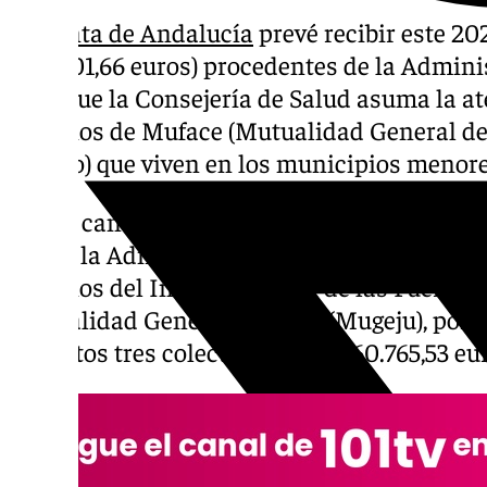
La
Junta de Andalucía
prevé recibir este 2
(587.901,66 euros) procedentes de la Admin
para que la Consejería de Salud asuma la at
usuarios de Muface (Mutualidad General de 
Estado) que viven en los municipios menore
A esta cantidad se le deben sumar los 272.8
recibe la Administración autonómica por el 
usuarios del Instituto Social de las Fuerzas
Mutualidad General Judicial (Mugeju), por lo
por estos tres colectivos es de 860.765,53 eu