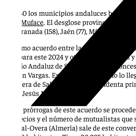
Son 560 los municipios andaluces beneficiar
SAS y
Muface
. El desglose provincial es Alm
(68), Granada (158), Jaén (77), Málaga (82) y Se
El último acuerdo entre la Junta y Muface se
2023 para este 2024 y otros tres años más y
Servicio Andaluz de Salud (SAS) su entonces
Agustín Vargas. En 2010 ese convenio lo lle
consejera de Salud y hoy vicepresidenta pr
María Jesús Montero.
En las prórrogas de este acuerdo se procede
los precios y el número de mutualistas que 
Huércal-Overa (Almería) sale de este conve