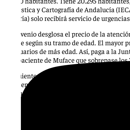
20.000 habitantes. Tiene 20.295 habitantes,
Estadística y Cartografía de Andalucía (IE
(Almería) solo recibirá servicio de urgencias
El convenio desglosa el precio de la atenció
Muface según su tramo de edad. El mayor pr
los usuarios de más edad. Así, paga a la Ju
cada paciente de Muface que sobrepase los 
El siguiente escalón son los 17,41 euros al 
comprendidos entre la franja de los 60 a los
mensualidad por paciente menor de 60 años 
De los 33.778 beneficiarios de este bloque, q
con la atención de médico general, pediatra
usuarios menores de 60 años: 23.036.