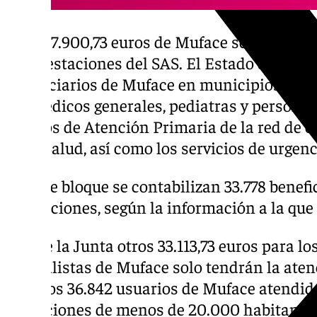
Los 587.900,73 euros de Muface se diferenc
las prestaciones del SAS. El Estado dedicará
beneficiarios de Muface en municipios dond
los médicos generales, pediatras y personal
Básicos de Atención Primaria de la red de c
de la Salud, así como los servicios de urgenc
En este bloque se contabilizan 33.778 benefi
prestaciones, según la información a la que
Recibe la Junta otros 33.113,73 euros para 
mutualistas de Muface solo tendrán la aten
total los 36.842 usuarios de Muface atendi
poblaciones de menos de 20.000 habitantes