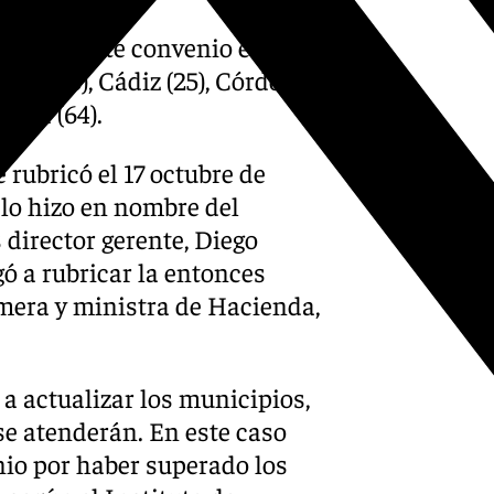
ios de este convenio entre el
ería (86), Cádiz (25), Córdoba
villa (64).
 rubricó el 17 octubre de
 lo hizo en nombre del
 director gerente, Diego
gó a rubricar la entonces
imera y ministra de Hacienda,
 a actualizar los municipios,
se atenderán. En este caso
nio por haber superado los