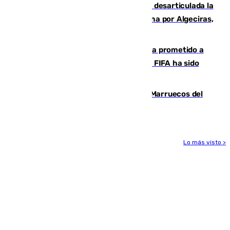
Golpe internacional al narcotráfico: desarticulada la
red que introdujo 21 toneladas de cocaína por Algeciras,
Málaga y Valencia
El Gobierno niega que Infantino haya prometido a
Marruecos la final del Mundial 2030: "La FIFA ha sido
tajante"
Podemos y Sumar piden expulsar a Marruecos del
Mundial de 2030 tras la crisis de Ceuta
Lo más visto >
Más noticias
Ver más >