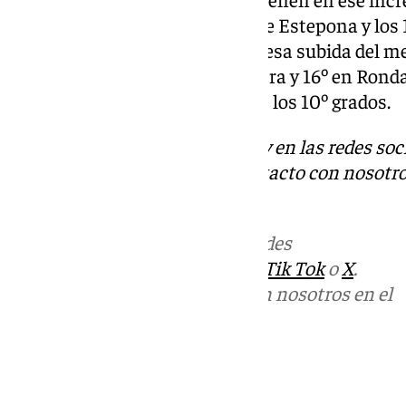
oscilando entre los 14º grados de Estepona y los 1
también va a seguir notándose esa subida del me
fijarse en 18º grados en Antequera y 16º en Ro
en ambas ciudades alrededor de los 10º grados.
Descubre más noticias de 101Tv en las redes soc
Tok
o
X
. Puedes ponerte en contacto con nosotro
informativos@101tv.es
Más noticias de
101TV
en las redes
sociales:
Instagram
,
Facebook
,
Tik Tok
o
X
.
Puedes ponerte en contacto con nosotros en el
correo
informativos@101tv.es
Tags: