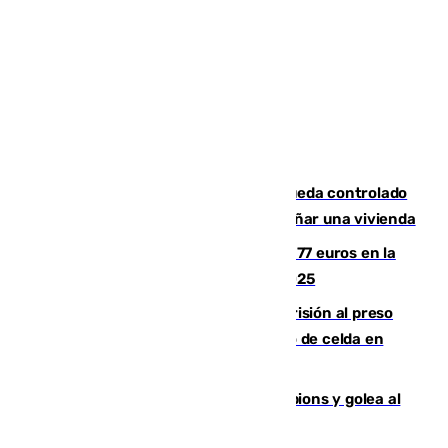
El incendio forestal de San Roque queda controlado
tras obligar a evacuar a 19 familias y dañar una vivienda
Los malagueños gastarán de media 77 euros en la
Feria de Málaga 2026, menos que en 2025
El Supremo ratifica los 17 años de prisión al preso
que mató estrangulado a su compañero de celda en
Morón
El Betis supera el examen de Champions y golea al
Arsenal en Dublín (1-3)