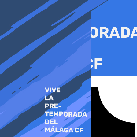
Ir
al
contenido
Tiktok