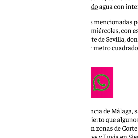
borrasca Garoé sigue descargando
agua con inte
Amplias zonas de las provincias mencionadas 
fuertes lluvias a lo largo de este miércoles, con e
territorio onubense y Sierra Norte de Sevilla, do
podrán caer más de 25 litros por metro cuadrado 
avisos serán de tipo amarillo.
Mientras tanto en toda la provincia de Málaga, s
registrar lluvias hoy. Si bien es cierto que algu
posibilidad de precipitaciones en zonas de Corte
Ronda, así como también de nieve y lluvia en Sie