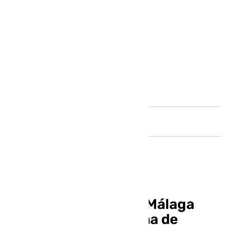
Andalucía
La lluvia se olvida de Málaga
este miércoles y colma de