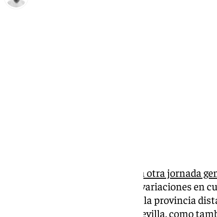
Antonio López
miércoles, 22 enero 2025, 09:18
Compartir:
Este miércoles 22,
Málaga vivirá otra jornada g
respecta al tiempo, sin apenas variaciones en cu
pasado martes. La situación en la provincia dist
viviendo en la vecinas Cádiz o Sevilla, como tam