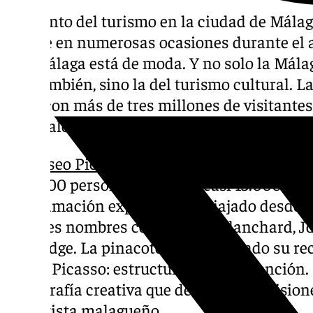
El asunto del turismo en la ciudad de Málag
debate en numerosas ocasiones durante el a
que Málaga está de moda. Y no solo la Málag
que también, sino la del turismo cultural. L
2024 con más de tres millones de visitantes
culturales más grandes.
El
Museo Picasso
ha finalizado el año 2024
800.000 personas (792.353), casi 13.000 más
programación expositiva ha viajado desde el
grandes nombres como María Blanchard, Jo
Kentridge. La pinacoteca ha renovado su r
‘Pablo Picasso: estructuras de la invención.
cartografía creativa que desafía las divisio
del artista malagueño.