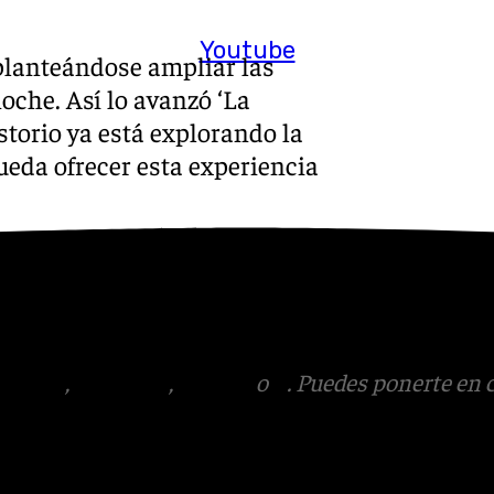
Youtube
planteándose ampliar las
oche. Así lo avanzó ‘La
torio ya está explorando la
ueda ofrecer esta experiencia
s
 Puedes ponerte en contacto
v.es
tagram
,
Facebook
,
Tik Tok
o
X
. Puedes ponerte en 