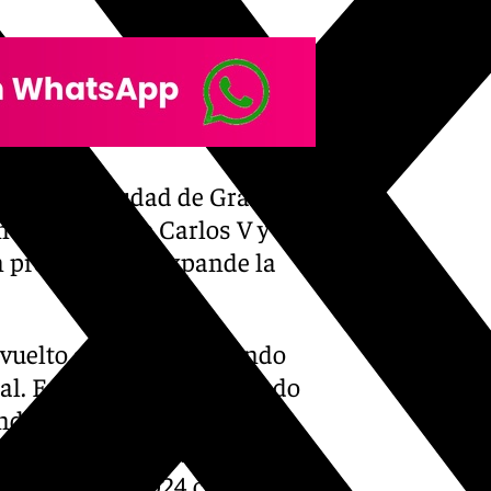
ado en la ciudad de Granada.
n el Palacio de Carlos V y
n proyecto que expande la
vuelto a batir por segundo
al. En concreto, ha acabado
do así las 185.918 que se
 centro de cultura
, ha cerrado 2024 con más de