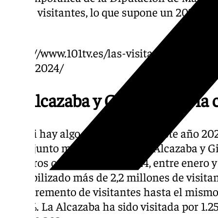
87.100 visitantes, lo que supone un 20% más
2023.
https://www.101tv.es/las-visitas-a-la-alcaz
38-en-2024/
La Alcazaba y Gibralfaro, a la
Pero si hay algo que ha reinado este año 20
el conjunto monumental de la Alcazaba y Gi
primeros once meses de 2024, entre enero y
contabilizado más de 2,2 millones de visitan
un incremento de visitantes hasta el mismo
38,49%. La Alcazaba ha sido visitada por 1.2