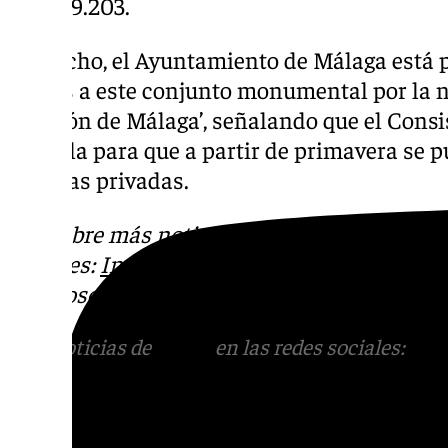
por 999.203.
De hecho, el Ayuntamiento de Málaga está 
visitas a este conjunto monumental por la n
Opinión de Málaga’, señalando que el Consis
fórmula para que a partir de primavera se p
a visitas privadas.
Descubre más noticias de 101Tv en las rede
sociales:
Instagram
,
Facebook
,
Tik Tok
o
X
.
con nosotros en el correo
informativos@101t
Más noticias de
101TV
en las redes sociales:
Ins
correo
informativos@101tv.es