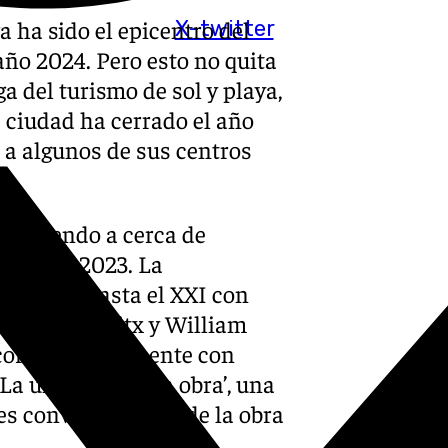
a ha sido el epicentro del
X-twitter
ño 2024. Pero esto no quita
a del turismo de sol y playa,
a ciudad ha cerrado el año
 a algunos de sus centros
 atrayendo a cerca de
 que en 2023. La
 silo XX hasta el XXI con
el Meyerowitx y William
ecorrido permanente con
 La unidad de una obra’, una
nes convencionales de la obra