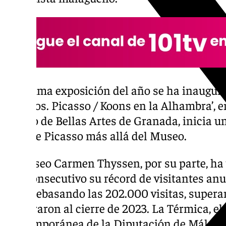
La última exposición del año se ha inaugur
‘Reflejos. Picasso / Koons en la Alhambra’, e
Museo de Bellas Artes de Granada, inicia u
obra de Picasso más allá del Museo.
El Museo Carmen Thyssen, por su parte, ha 
año consecutivo su récord de visitantes anu
2024 rebasando las 202.000 visitas, superan
registraron al cierre de 2023. La Térmica, el
contemporánea de la Diputación de Málaga