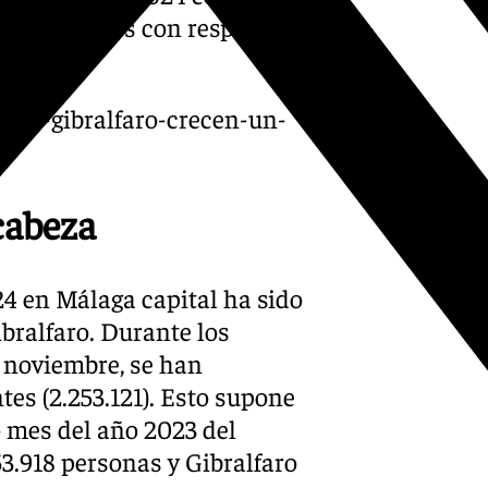
 de usuarios con respecto a
aba-y-gibralfaro-crecen-un-
 cabeza
24 en Málaga capital ha sido
bralfaro. Durante los
 noviembre, se han
tes (2.253.121). Esto supone
 mes del año 2023 del
53.918 personas y Gibralfaro