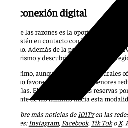
Desconexión digital
Otra de las razones es la oportunidad de qu
casa estén en contacto con la naturaleza, re
entorno. Además de la posibilidad de observ
senderismo y descubrir la gastronomía regi
Por último, aunque muchas casas rurales of
entorno favorece que adultos y menores redu
pantallas. El incremento en las reservas po
creciente de las familias hacia esta modali
Descubre más noticias de
101Tv
en las rede
sociales:
Instagram
,
Facebook
,
Tik Tok
o
X
.