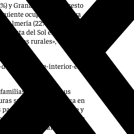
%) y Granada (40%). El resto
siguiente ocupación: Huelva
) y Almería (22%). «Estos
la Costa del Sol es el destino
 entornos rurales»,
ix Zea
-del-turismo-de-interior-en-
familias para pasar sus
uras suaves de esta época en
pasen tiempo al aire libre y
zones fundamentales están la
 y las zonas infantiles.