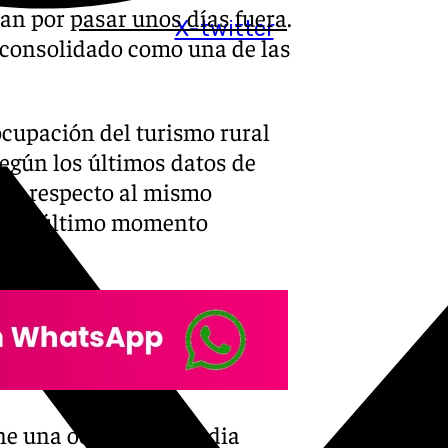
tan por
pasar unos días fuera
.
X-twitter
a consolidado como una de las
ocupación del turismo rural
según los últimos datos de
más respecto al mismo
as de último momento
ene una ocupación media