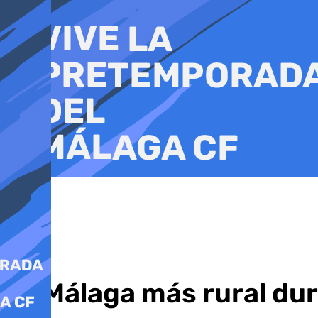
Ir
al
contenido
La Málaga más rural dur