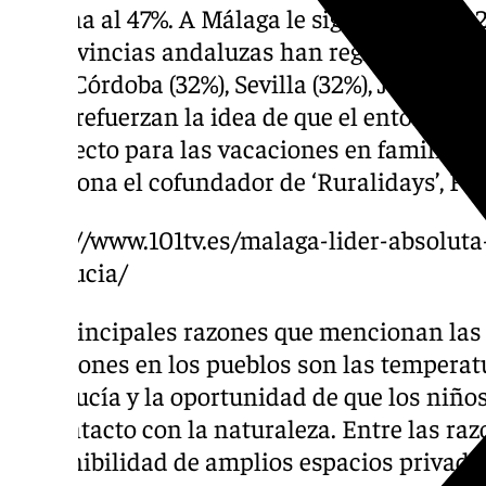
cercana al 47%. A Málaga le siguen Cádiz (42
de provincias andaluzas han registrado la 
(37%), Córdoba (32%), Sevilla (32%), Jaén (28%
datos refuerzan la idea de que el entorno de 
predilecto para las vacaciones en familia en
reflexiona el cofundador de ‘Ruralidays’, Fél
https://www.101tv.es/malaga-lider-absoluta
andalucia/
Las principales razones que mencionan las 
vacaciones en los pueblos son las temperat
Andalucía y la oportunidad de que los niños 
en contacto con la naturaleza. Entre las ra
disponibilidad de amplios espacios privados