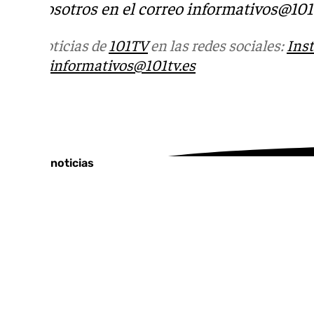
con nosotros en el correo
informativos@101t
Más noticias de
101TV
en las redes sociales:
Ins
correo
informativos@101tv.es
Tags:
Últimas noticias