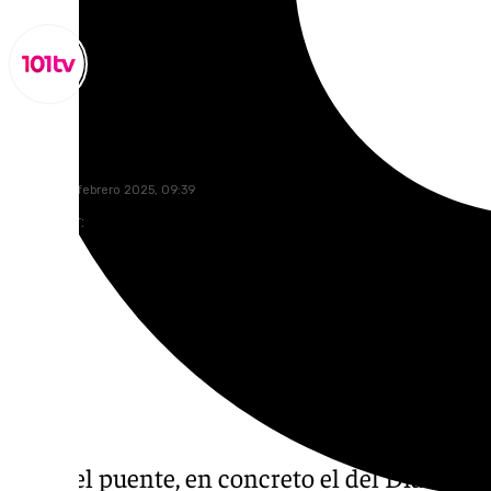
Lynx Devs
viernes, 28 febrero 2025, 09:39
Compartir:
Llega el puente, en concreto el del Día de An