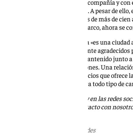
transformación operativa de la compañía y con e
para mejorar su competitividad. A pesar de ello,
naviera se lamenta que después de más de cien a
pasajeros que han cogido este barco, ahora se cor
La compañía señala que Málaga «es una ciudad a
de la empresa están enormemente agradecidos por
colaboración que siempre ha mantenido junto a l
de las autoridades y organizaciones. Una relaci
seguirá viva a través de los servicios que ofrece 
Trasmediterránea Logística para todo tipo de ca
Descubre más noticias de 101Tv en las redes soc
Tok
o
X
. Puedes ponerte en contacto con nosotro
informativos@101tv.es
Más noticias de
101TV
en las redes