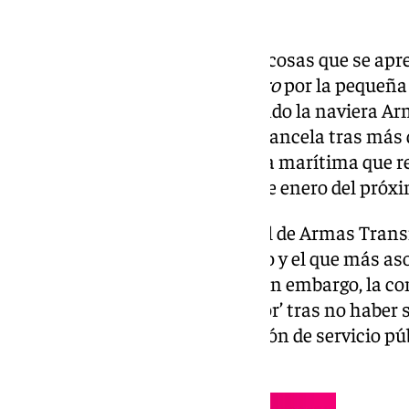
En Málaga una de las primeras cosas que se apren
barco conocido como el
Melillero
por la pequeña
ruta con solera que lleva operando la naviera 
hace 107 años, pero que ahora cancela tras más 
Balearia será la única compañía marítima que re
Costa del Sol y Melilla a partir de enero del próx
Hay más de un
Melillero,
pero el de Armas Tran
tiempo lleva arribando al Puerto y el que más as
historia reciente de la ciudad. Sin embargo, la c
suspender esta ‘historia de amor’ tras no haber s
de la línea declarada de obligación de servicio p
dársenas.