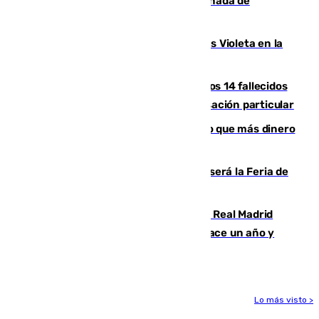
joyas de la Virgen de la Fuensanta Coronada de
Alcaudete
Con Málaga exige duplicar los Puntos Violeta en la
Feria de Málaga
La Justicia ofrece a las familias de los 14 fallecidos
en el incendio de Los Gallardos ser acusación particular
Juanlu Sánchez, el sexto canterano que más dinero
deja en las arcas del Sevilla
Talleres, escape room y música: así será la Feria de
la Juventud Cofrade de Málaga
El fichaje más caro de la historia del Real Madrid
costaba 105 millones de euros menos hace un año y
jugaba en Leganés
Lo más visto >