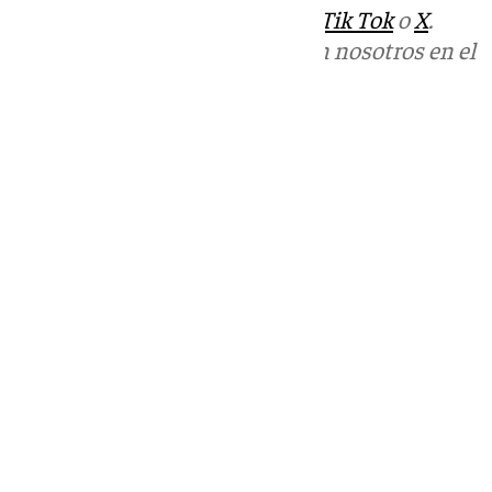
sociales:
Instagram
,
Facebook
,
Tik Tok
o
X
.
Puedes ponerte en contacto con nosotros en el
correo
informativos@101tv.es
Tags:
Últimas noticias