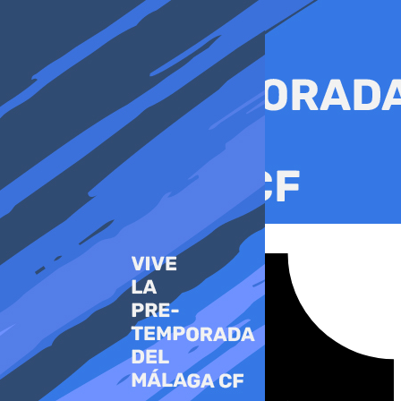
Ir
al
contenido
Tiktok