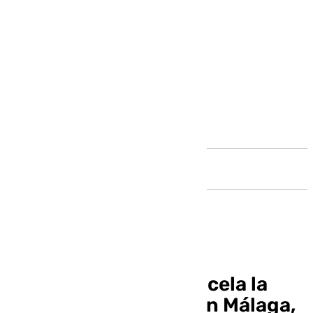
Andalucía
La naviera Armas cancela la
línea del ‘Melillero’ con Málaga,