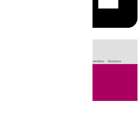
HOY
|
Fútbol
Primera División
Crisis Migratoria en Ceuta
Incendios
Sucesos
Andalucía