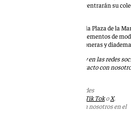
invitados para un día especial, centrarán su col
las fiestas navideñas.
Asimismo, Arte Nisha llegará a la Plaza de la Ma
Patadekoala ofrecerá sus complementos de moda
consciente como mochilas, riñoneras y diadema
Descubre más noticias de 101Tv en las redes soc
Tok
o
X
. Puedes ponerte en contacto con nosotro
informativos@101tv.es
Más noticias de
101TV
en las redes
sociales:
Instagram
,
Facebook
,
Tik Tok
o
X
.
Puedes ponerte en contacto con nosotros en el
correo
informativos@101tv.es