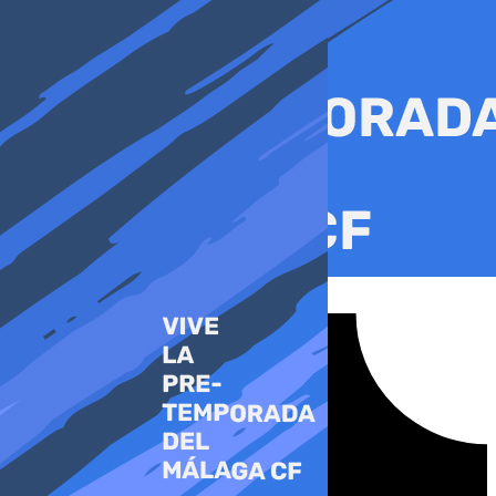
Ir
al
contenido
Tiktok