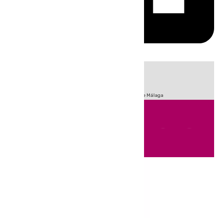
HOY
|
Fútbol
Sucesos
Primera División
Incendios
Feria de Málaga
Andalucía