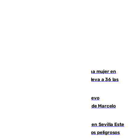
Igualdad confirma el asesinato de una mujer en
Benahavís como violencia machista y eleva a 36 las
víctimas en 2026
El exdelantero Diego Forlán es el nuevo
seleccionador de Uruguay tras la salida de Marcelo
Bielsa
Reabierto el parque canino cerrado en Sevilla Este
tras detectarse alimentos con elementos peligrosos