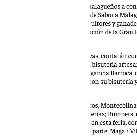
La diputada ha animado a los malagueños a co
tanto de Málaga de Moda como de Sabor a Málaga 
trabajo de los diseñadores, agricultores y ganade
Pop Up coincidirá con la celebración de la Gran 
del Parque.
En el ámbito de la bisutería y joyas, contarán c
Pelusita y Doña Amparo, con su bisutería artesa
las bisutería de metacrilato; Elegancia Barroca,
en la orfebrería y Montecolina, con su bisutería
novia e invitada.
En cuanto a ropa y complementos, Montecolina 
reversibles y pañuelos para romerías; Bumpers,
masculina también participará en esta feria, co
sus diseños trasgresores. Por su parte, Magali V