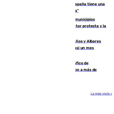
Javier Fernández: "El Gobierno de España tiene una
preocupación y una prioridad con Sevilla"
Las ferias de verano de numerosos municipios
andaluces se quedan sin cohetes: el sector protesta y la
Junta mantiene el protocolo
Los ministros Marlaska, Robles, Bolaños y Albares
comparecerán por las crisis de Ceuta casi un mes
después
Cae una de las mayores redes de tráfico de
personas y droga en España: introdujeron a más de
2.000 migrantes de forma ilegal
Lo más visto >
Más noticias