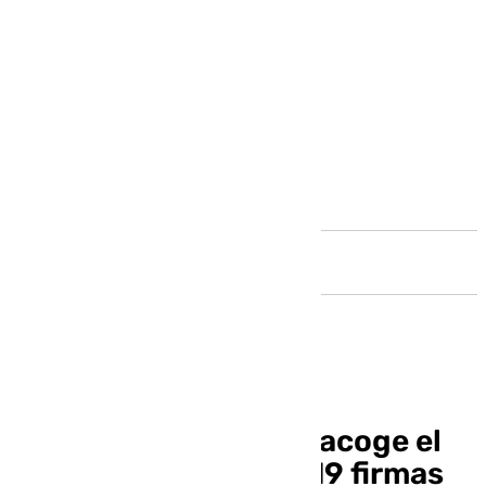
Andalucía
La Plaza de la Marina acoge el
Málaga de Moda con 19 firmas