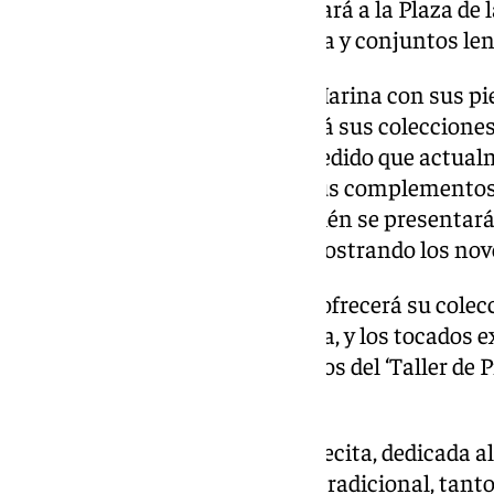
vestidos de novia a medida, llevará a la Plaza de
así como algunos trajes de novia y conjuntos lenc
Tricotá llegará a la Plaza de la Marina con sus p
mano, y Firenze Tam presentará sus colecciones ‘
prendas confeccionadas bajo pedido que actua
disponibles en web, así como sus complementos
bolsos, tocados y cuellos. También se presentará
artesana Cristina Santacruz, mostrando los no
Por su parte, MauMar Couture, ofrecerá su cole
especializada en eventos y novia, y los tocados 
artesanalmente y personalizados del ‘Taller de
de este Pop Up.
Por otra parte, Mi Pequeña Nubecita, dedicada a
infantil de manera artesanal y tradicional, tan