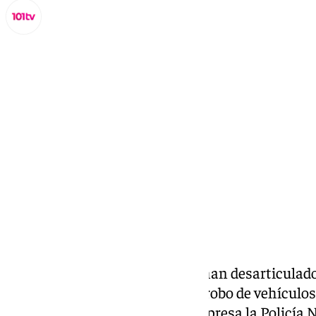
Miguel Alfonso
jueves, 5 septiembre 2024, 12:28
Compartir:
Agentes de la Policía Nacional han desarticulad
presuntamente, se dedicaba al robo de vehículos
narcotraficantes. Tal y como expresa la Policía