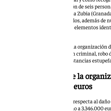
comunicado, ha sido la detención de seis person
y registros en Marbella y Ojén, La Zubia (Granada
les atribuye el robo de 46 vehículos, además de n
documental por falsificación de elementos identi
y bastidores.
Asimismo, a los integrantes de la organización de
imputan delitos de organización criminal, robo d
documentales y tenencia de sustancias estupefa
El daño económico de la organiz
casi diez millones de euros
El cálculo económico, en lo que respecta al dañ
investigación, se estima en torno a 3.346.000 eu