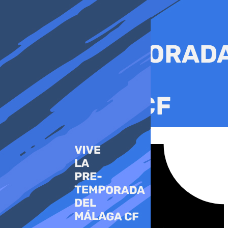
Ir
al
contenido
Tiktok