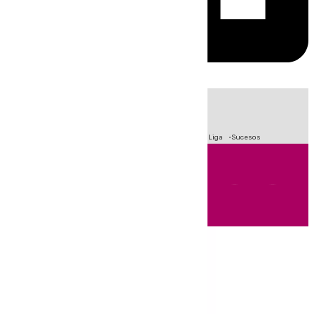
HOY
|
Fútbol
Primera División
Crisis Migratoria en Ceuta
LaLiga
Sucesos
Andalucía