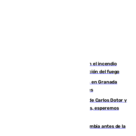
Activado el nivel 2 de emergencia en el incendio
forestal de Niebla por la compleja evolución del fuego
Controlado un incendio de rastrojos en Granada
junto a la autovía y al Callejón de Nogales
Juanfran Funes, sobre las lesiones de Carlos Dotor y
Fernando Calero: “Estamos preocupados, esperemos
que no sea nada”
Felipe VI refuerza los lazos con Colombia antes de la
llegada del nuevo presidente