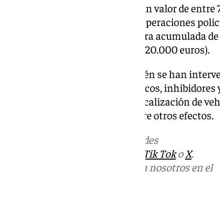
vehículos sustraídos tendrían un valor de entre
embargo, sumando anteriores operaciones policia
los robos de 146 vehículos, la cifra acumulada de
hasta los casi diez millones (9.820.000 euros).
Durante la investigación también se han interve
ordenadores, equipos informáticos, inhibidores y
como dispositivos para la geolocalización de veh
luminosa azul tipo policial, entre otros efectos.
Más noticias de
101TV
en las redes
sociales:
Instagram
,
Facebook
,
Tik Tok
o
X
.
Puedes ponerte en contacto con nosotros en el
correo
informativos@101tv.es
Tags: