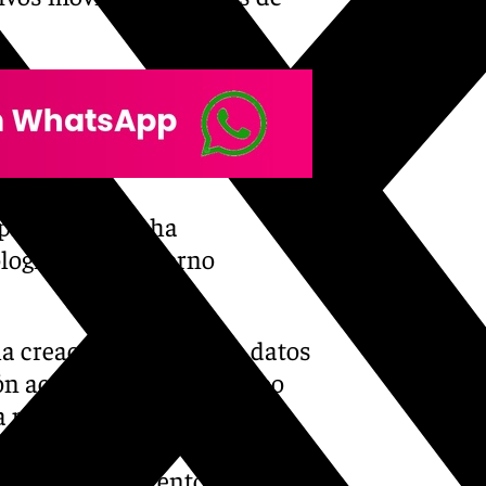
 privadas 5G y ha
ología 6G en entorno
 la creación de bases de datos
n actualizada y en tiempo
la planificación de
el desarrollo de una red
ruebas de 6G en entornos