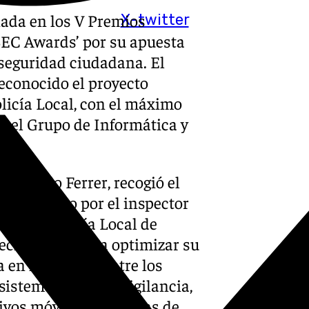
nada en los V Premios
X-twitter
EC Awards’ por su apuesta
 seguridad ciudadana. El
econocido el proyecto
olicía Local, con el máximo
r el Grupo de Informática y
 Antonio Ferrer, recogió el
acompañado por el inspector
dez. La Policía Local de
cnologías para optimizar su
a en la ciudad. Entre los
istemas de videovigilancia,
tivos móviles y cámaras de