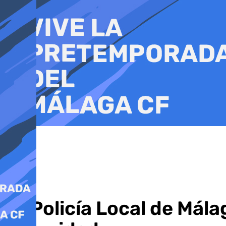
Ir
al
contenido
La Policía Local de Mál