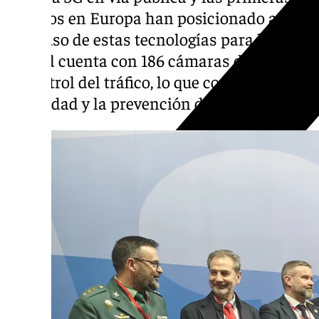
urbanos en Europa han posicionado a Mála
en el uso de estas tecnologías para la seguri
ciudad cuenta con 186 cámaras de videovigi
al control del tráfico, lo que contribuye a u
movilidad y la prevención de incidentes.