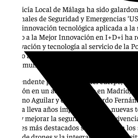
La Policía Local de Málaga ha sido galardo
Nacionales de Seguridad y Emergencias ‘US
por la innovación tecnológica aplicada a la
premio a la Mejor Innovación en I+D+i ha r
«Innovación y tecnología al servicio de la P
respeto al medio ambiente», desarrollado po
Telecomunicaciones.
El intendente principal jefe del cuerpo, Juan
galardón en un acto celebrado en Madrid, 
Faustino Aguilar y el oficial Ricardo Fernán
Málaga lleva años implementando nuevas te
labor y mejorar la seguridad y la convivenci
avances más destacados se encuentran los s
el uso de drones y la integración de disposi