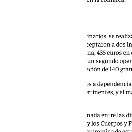
Controles rutinarios
En el marco de los controles rutinarios, se reali
En el primero, los agentes interceptaron a dos 
hachís, 100 gramos de marihuana, 435 euros en e
pesaje de drogas. Poco después, un segundo opera
otros dos individuos y la incautación de 140 gra
Los detenidos fueron trasladados a dependencias
continuar con las diligencias pertinentes, y el 
a disposición judicial.
La gestión responsable y coordinada entre las di
Ayuntamiento de Vélez-Málaga y los Cuerpos y F
frutos visibles, reforzando el compromiso de es