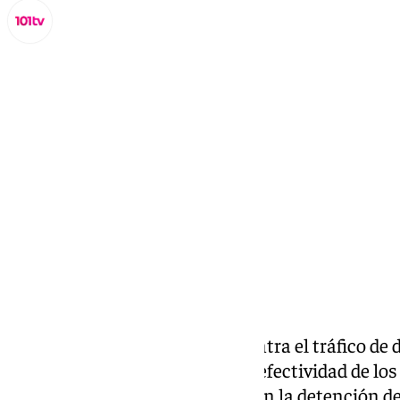
Miguel Alfonso
martes, 26 noviembre 2024, 11:02
Compartir:
Éxito policial en una acción contra el tráfico de 
municipio de Vélez-Malaga. La efectividad de los 
en la localidad ha culminado con la detención de