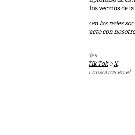
seguridad y la calidad de vida de los vecinos de l
Descubre más noticias de 101Tv en las redes soc
Tok
o
X
. Puedes ponerte en contacto con nosotro
informativos@101tv.es
Más noticias de
101TV
en las redes
sociales:
Instagram
,
Facebook
,
Tik Tok
o
X
.
Puedes ponerte en contacto con nosotros en el
correo
informativos@101tv.es
Tags:
Últimas noticias