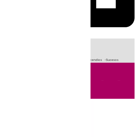
HOY
|
Fútbol
Primera División
Crisis Migratoria en Ceuta
Incendios
Sucesos
Andalucía