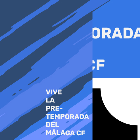
Ir
al
contenido
Tiktok