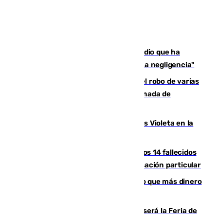
El acalde de Niebla cree que el incendio que ha
afectado a dos aldeas se originó "por una negligencia"
Golpe cofrade en Jaén: investigan el robo de varias
joyas de la Virgen de la Fuensanta Coronada de
Alcaudete
Con Málaga exige duplicar los Puntos Violeta en la
Feria de Málaga
La Justicia ofrece a las familias de los 14 fallecidos
en el incendio de Los Gallardos ser acusación particular
Juanlu Sánchez, el sexto canterano que más dinero
deja en las arcas del Sevilla
Talleres, escape room y música: así será la Feria de