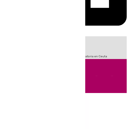
HOY
|
Fútbol
Sucesos
LaLiga
Primera División
Crisis Migratoria en Ceuta
Andalucía