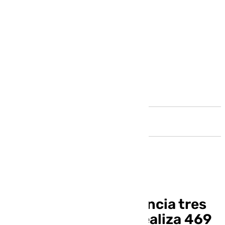
Andalucía
La Policía Local denuncia tres
fiestas en Málaga y realiza 469