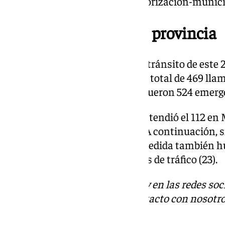
electronica-en-malaga-sin-autorizacion-munici
469 incidencias en la provincia
A nivel provincial, Málaga en el tránsito de este 
Emergencias del 112 atendió un total de 469 llam
que la del año anterior cuando fueron 524 emerg
La mayoría de asistencias que atendió el 112 en
sanitarios, con un total de 187. A continuación, 
ciudadana (155). Ya en menor medida también h
(30), incendios (24) e incidencias de tráfico (23).
Descubre más noticias de 101Tv en las redes soc
Tok
o
X
. Puedes ponerte en contacto con nosotro
informativos@101tv.es