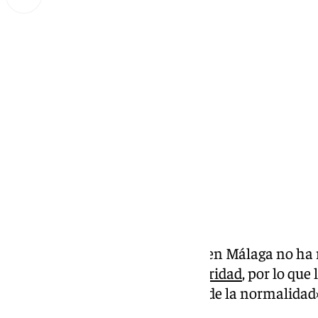
Miguel Alfonso
miércoles, 1 enero 2025, 19:18
Compartir:
La despedida y entrada del año en Málaga no ha 
destacables en cuanto a la
seguridad
, por lo que
Nuevo ha transcurrido «dentro de la normalidad»