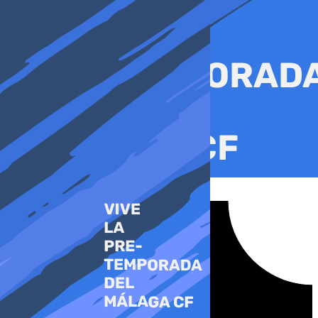
Ir
al
contenido
Tiktok