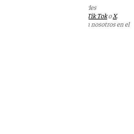
Más noticias de
101TV
en las redes
sociales:
Instagram
,
Facebook
,
Tik Tok
o
X
.
Puedes ponerte en contacto con nosotros en el
correo
informativos@101tv.es
Tags:
Últimas noticias