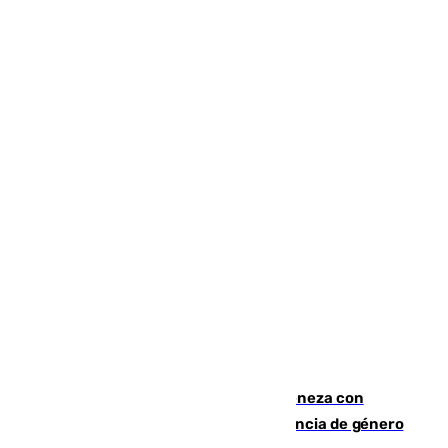
Retiene a su mujer en su casa y ameneza con
quemar la vivienda: nuevo caso de violencia de género