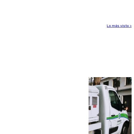
fuego"
Lo más visto >
Más noticias
Ver más >