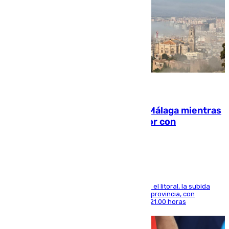
08.08.2026
El taró tiñe de niebla la costa de Málaga mientras
el calor se concentra en el interior con
Antequera en aviso amarillo
Mientras se alivia la sensación de bochorno en el litoral, la subida
térmica se notará sobre todo en el norte de la provincia, con
máximas que rozarán los 38 grados hasta las 21.00 horas