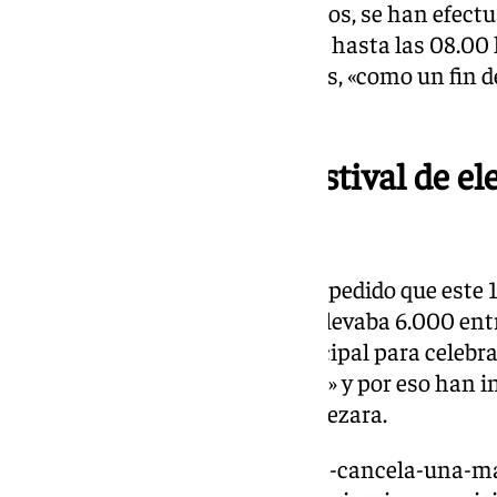
Por último, en cuanto a Bomberos, se han efectu
pasado martes, 31 de diciembre, hasta las 08.00 
enero, un total de 17 actuaciones, «como un fin 
señalado.
Cancelación de un festival de ele
enero
La actuación de la Policía ha impedido que este 1
Sophie Festival, un evento que llevaba 6.000 en
disponía de autorización municipal para celebr
que tenían «los papeles en regla» y por eso han i
hasta un rato antes de que empezara.
https://www.101tv.es/la-policia-cancela-una-m