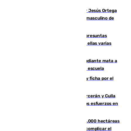
en Málaga
Dos sevillanos de oro: Manuel Cruz y Jesús Ortega
ganan el campeonato del mundo sub19 masculino de
remo
Un juzgado de Ceuta investiga seis presuntas
agresiones sexuales a migrantes, entre ellas varias
menores
Desastre en Tailandia: un joven estudiante mata a
tiros a sus abuelo y a profesores en una escuela
Luca Zidane rompe con el Granada y ficha por el
Leganés
Incendios de Castellón: Sierra Engarcerán y Culla
evolucionan positivamente y centran los esfuerzos en
Tírig
El incendio de Niebla ya supera las 4.000 hectáreas
afectadas y "se espera que se vuelva a complicar el