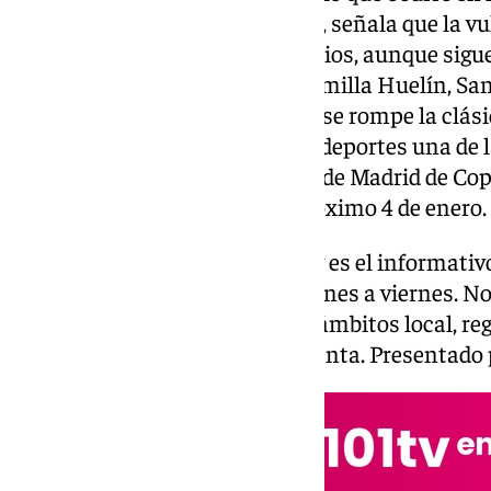
informe de la Fundación Ciedes, señala que la v
ligeramente en los grandes barrios, aunque sig
reformas en zonas como La Palmilla Huelín, San 
Además, el estudio destaca que se rompe la clás
Este y el Oeste de la capital. En deportes una de 
el partido del Marbella-Atlético de Madrid de Cop
disputará en La Rosaleda, el próximo 4 de enero.
Las noticias de Málaga en 101tv es el informativ
Provincia. Desde las 20.00 de lunes a viernes. No f
noticias más relevantes en los ámbitos local, reg
social, deportivo y la Semana Santa. Presentado