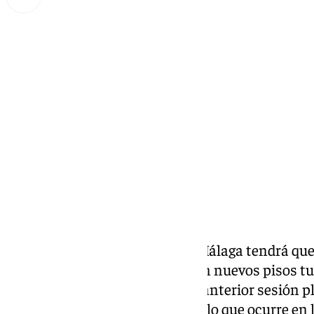
Miguel Alfonso
martes, 17 diciembre 2024, 18:49
Compartir:
El Pleno del Ayuntamiento de Málaga tendrá que 
del PGOU por la que se prohíben nuevos pisos tur
Y todo tras varios errores en la anterior sesión p
vivienda y los pisos turísticos a lo que ocurre en 