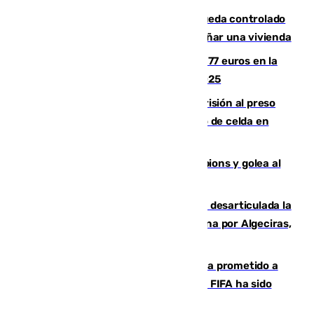
El incendio forestal de San Roque queda controlado
tras obligar a evacuar a 19 familias y dañar una vivienda
Los malagueños gastarán de media 77 euros en la
Feria de Málaga 2026, menos que en 2025
El Supremo ratifica los 17 años de prisión al preso
que mató estrangulado a su compañero de celda en
Morón
El Betis supera el examen de Champions y golea al
Arsenal en Dublín (1-3)
Golpe internacional al narcotráfico: desarticulada la
red que introdujo 21 toneladas de cocaína por Algeciras,
Málaga y Valencia
El Gobierno niega que Infantino haya prometido a
Marruecos la final del Mundial 2030: "La FIFA ha sido
tajante"