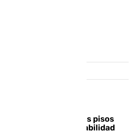
Andalucía
La problemática de los pisos
turísticos y la vulnerabilidad