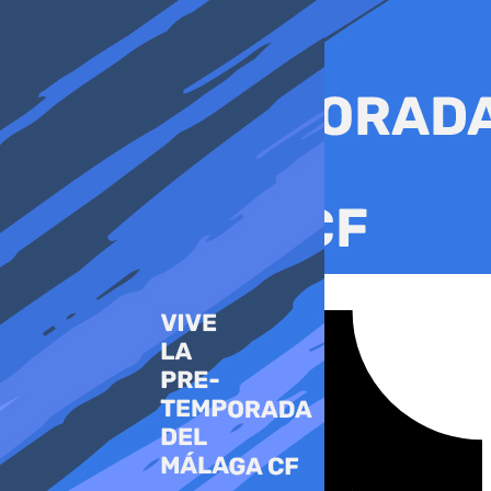
Ir
al
contenido
Tiktok