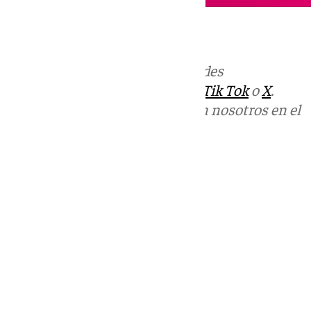
Más noticias de
101TV
en las redes
sociales:
Instagram
,
Facebook
,
Tik Tok
o
X
.
Puedes ponerte en contacto con nosotros en el
correo
informativos@101tv.es
Tags:
Últimas noticias