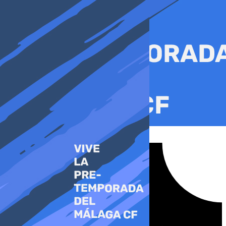
Ir
al
contenido
Tiktok