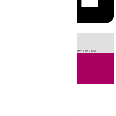
HOY
|
Sucesos
Fútbol
LaLiga
Primera División
Crisis Migratoria en Ceuta
Andalucía