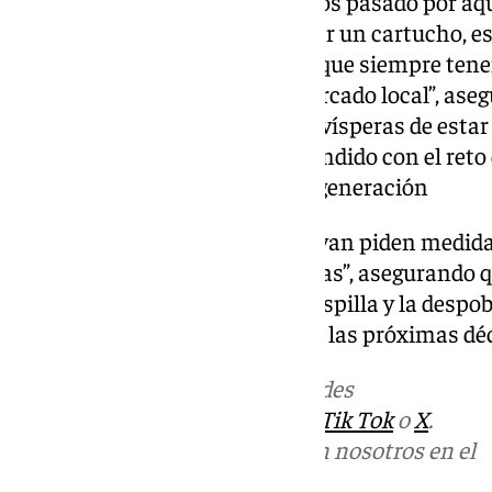
“Íbamos de compras, pero hemos pasado por aqu
sueltos hemos decidido comprar un cartucho, es 
muy buenas y es una tradición que siempre te
contribuimos a fomentar el mercado local”, ase
con un cartucho en mano. Con vísperas de estar 
castaña ya tienen el fuego encendido con el reto 
heredándose de generación en generación
Por su parte, desde Asaja subrayan piden medid
que sufre el cultivo de la castañas”, asegurando
enfermedades, la plaga de la avispilla y la despob
que este cultivo desaparezca en las próximas dé
Más noticias de
101TV
en las redes
sociales:
Instagram
,
Facebook
,
Tik Tok
o
X
.
Puedes ponerte en contacto con nosotros en el
correo
informativos@101tv.es