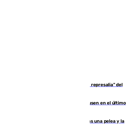
Italia responde ante las "medidas de represalia" del
Gobierno de Sánchez
El Sevilla se desinfla ante el Leverkusen en el último
ensayo (1-2)
Tensión en la prisión de Alhaurín tras una pelea y la
incautación de un punzón