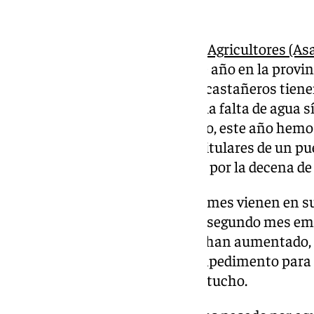
La falta de agua
Según la
Asociación de Jóvenes Agricultores (Asa
han marcado la cosecha de este año en la provin
producción, con lo que algunos castañeros tiene
embargo, otros consideran que la falta de agua s
producción. “Se nota muchísimo, este año hemo
en Galicia”, asegura uno de los titulares de un p
mantiene el precio de dos euros por la decena de
Mientras la cosecha del primer mes vienen en su
Sierra de las Nieves, a partir del segundo mes em
norte de España, cuyos precios han aumentado, 
de las licencias. Eso no es un impedimento par
evitar pararse a comprar un cartucho.