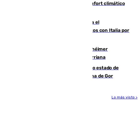
Málaga contabiliza 148 zonas de confort climático
para enfrentar las altas temperaturas
Marlaska notifica a la Unión Europea el
restablecimiento de controles fronterizos con Italia por
vía aérea y marítima
Hallan sin vida al granadino con Alzhéimer
desaparecido hace una semana en Churriana
Encuentran un cadáver en avanzado estado de
descomposición en la localidad granadina de Gor
Lo más visto >
Más noticias
Ver más >