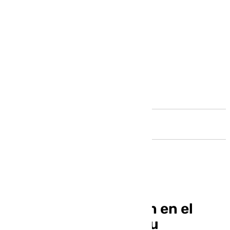
Andalucía
Las castañas ya están en el
fuego: así afrontan su