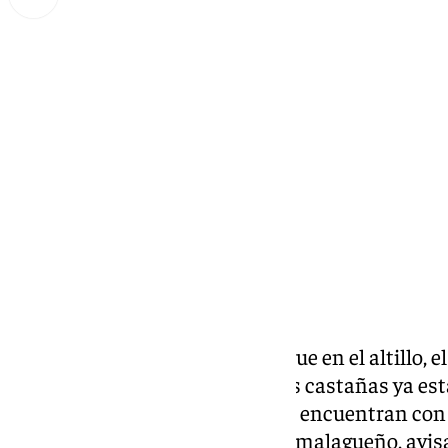
Lynx Devs
martes, 8 octubre 2024, 21:55
Compartir:
Mientras la ropa de invierno sigue en el altillo
siendo fiel a sus tradiciones. Las castañas ya está
quienes pasean por la ciudad se encuentran con
acompañada de un aroma muy malagueño, avisa