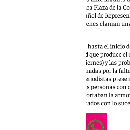
ha tenido lugar en la emblemática Plaza de la Co
a través de CERMI (Comité Español de Represen
Discapacidad de Andalucía), quienes claman una 
de la administración pública.
Desde la entrada de Calle Larios hasta el inicio d
evidente. Por un lado, la felicidad que produce el
navideñas (se inaugurará este viernes) y las prob
una cantidad de personas indignadas por la fal
mínimo de atención entre los periodistas presen
Frases como «los derechos de las personas con
negociables)» o el «sí se puede» cortaban la armo
visitantes que quedaban impactados con lo suce