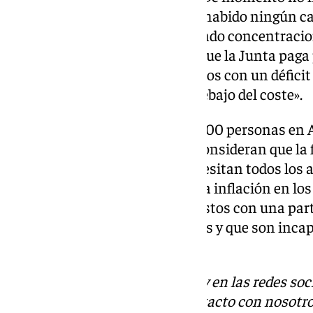
dicen que no hay dinero. No ha habido ningún ca
oficial. Llevamos un mes haciendo concentracio
seguiremos reivindicación. Lo que la Junta paga 
está por debajo del coste, estamos con un déficit
no se ha calculado y paga por debajo del coste».
Cabe recordar que más de 570.000 personas en 
discapacidad y, desde CERMI, consideran que la 
para cubrir la atención que necesitan todos los 
cómo ha afectado la subida de la inflación en lo
imposible sufragar todos los gastos con una pa
estar congelada desde hace años y que son incap
costes.
Descubre más noticias de 101Tv en las redes soc
Tok
o
X
. Puedes ponerte en contacto con nosotro