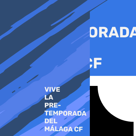
Ir
al
contenido
Tiktok