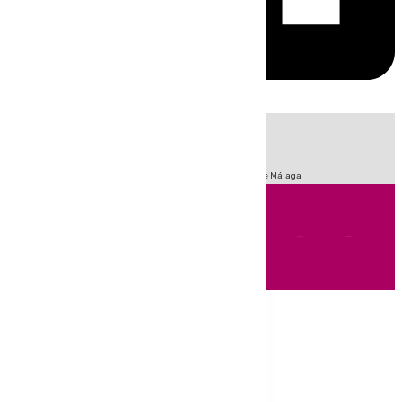
HOY
|
Fútbol
Sucesos
Primera División
Incendios
Feria de Málaga
Andalucía