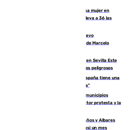
Igualdad confirma el asesinato de una mujer en
Benahavís como violencia machista y eleva a 36 las
víctimas en 2026
El exdelantero Diego Forlán es el nuevo
seleccionador de Uruguay tras la salida de Marcelo
Bielsa
Reabierto el parque canino cerrado en Sevilla Este
tras detectarse alimentos con elementos peligrosos
Javier Fernández: "El Gobierno de España tiene una
preocupación y una prioridad con Sevilla"
Las ferias de verano de numerosos municipios
andaluces se quedan sin cohetes: el sector protesta y la
Junta mantiene el protocolo
Los ministros Marlaska, Robles, Bolaños y Albares
comparecerán por las crisis de Ceuta casi un mes