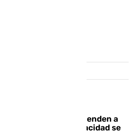
Andalucía
Las entidades que atienden a
personas con discapacidad se