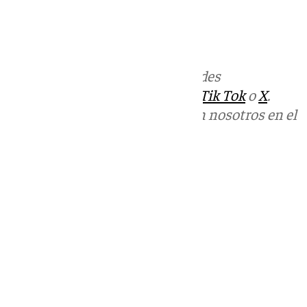
informativos@101tv.es
Más noticias de
101TV
en las redes
sociales:
Instagram
,
Facebook
,
Tik Tok
o
X
.
Puedes ponerte en contacto con nosotros en el
correo
informativos@101tv.es
Tags:
Últimas noticias