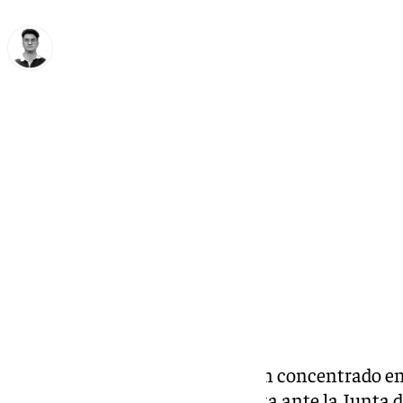
Ignacio Pérez
jueves, 28 noviembre 2024, 19:42
Compartir:
Medio millar de personas se han concentrado en 
Málaga
como medida de protesta ante la Junta d