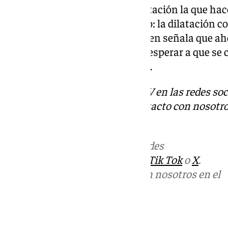
Es la ausencia de juntas de dilatación la que hac
características sufran lo mismo: la dilatación co
frío. Así lo explica Martínez, quien señala que 
de solución científica, más que esperar a que se 
catedral, que ya está en marcha.
Descubre más noticias de 101TV en las redes soc
Tok
o
X
. Puedes ponerte en contacto con nosotro
informativos@101tv.es
Más noticias de
101TV
en las redes
sociales:
Instagram
,
Facebook
,
Tik Tok
o
X
.
Puedes ponerte en contacto con nosotros en el
correo
informativos@101tv.es
Tags: