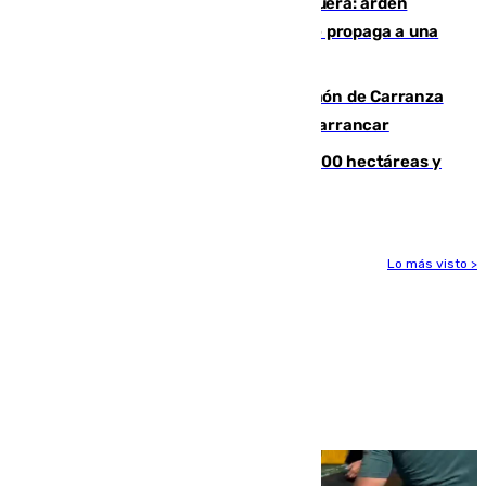
Incendio en un vertedero de Antequera: arden
chatarra, muebles y palets y el fuego se propaga a una
zona de monte
Las Palmas conquista el Trofeo Ramón de Carranza
y somete a un Cádiz que no termina de arrancar
El incendio de Niebla alcanza las 8.000 hectáreas y
mantiene desalojadas a 474 personas
Lo más visto >
Más noticias
Ver más >