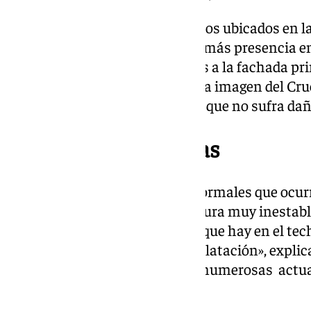
Ahora, se ven de nuevo esos cubos ubicados en la
esta vez, las filtraciones tienen más presencia en 
Caídos, una de las más cercanas a la fachada pri
retablo ha tenido que retirarse la imagen del Cruc
colocado en el altar mayor para que no sufra dañ
Edificaciones antiguas
«Estas filtraciones son cosas normales que ocurr
esta ciudad tiene una temperatura muy inestab
humedad, por lo que las rajitas que hay en el tec
que hace falta unas juntas de dilatación», explic
largo de los años se han hecho numerosas actua
nada».