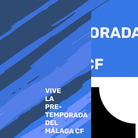
Ir
al
contenido
Tiktok