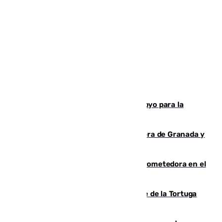
Venezuela agradece a España su apoyo para la
reconstrucción tras los terremotos
Arde un coche en el Puerto de la Mora de Granada y
provoca un incendio forestal
El año 2007, una generación muy prometedora en el
mundo del fútbol
Incendio forestal en el paraje Monte de la Tortuga
de Málaga