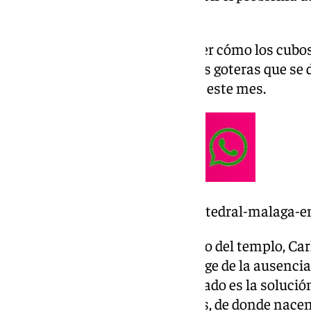
templo.
De hecho, estos días se puede ver cómo los cubos 
Catedral, con el fin de recoger las goteras que s
las que está viviendo Málaga en este mes.
https://www.101tv.es/tejado-catedral-malaga-
Como explica el jefe de protocolo del templo, Car
se trata de un problema que surge de la ausencia 
edificio, por lo que ese nuevo tejado es la solució
paraguas de las propias bóvedas, de donde nacen 