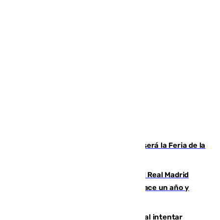
Talleres, escape room y música: así será la Feria de la
Juventud Cofrade de Málaga
El fichaje más caro de la historia del Real Madrid
costaba 105 millones de euros menos hace un año y
jugaba en Leganés
Ceuta suma 82 fallecidos en el mar al intentar