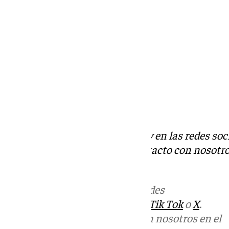
Descubre más noticias de 101Tv en las redes soc
Tok
o
X
. Puedes ponerte en contacto con nosotro
informativos@101tv.es
Más noticias de
101TV
en las redes
sociales:
Instagram
,
Facebook
,
Tik Tok
o
X
.
Puedes ponerte en contacto con nosotros en el