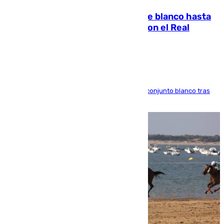
Vinícius Júnior seguirá vestido de blanco hasta
2032 tras cerrar su renovación con el Real
Madrid
El atacante brasileño amplía su vínculo con el conjunto blanco tras
una etapa repleta de éxitos y protagonismo