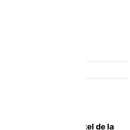
Andalucía
Las imágenes de la
presentación del cartel de la