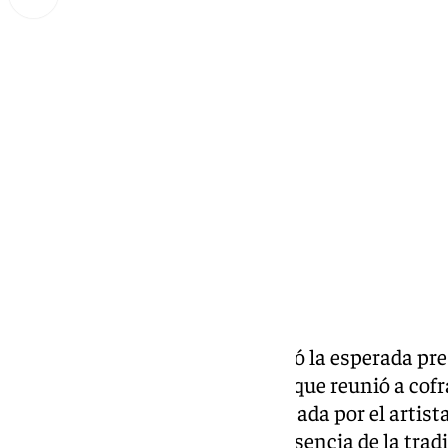
Miguel Alfonso
jueves, 9 enero 2025, 23:37
Compartir:
El Cine Albéniz de Málaga acogió la esperada pres
Semana Santa 2025, un evento que reunió a cofra
amantes del arte. La obra, realizada por el arti
reveló como un homenaje a la esencia de la trad