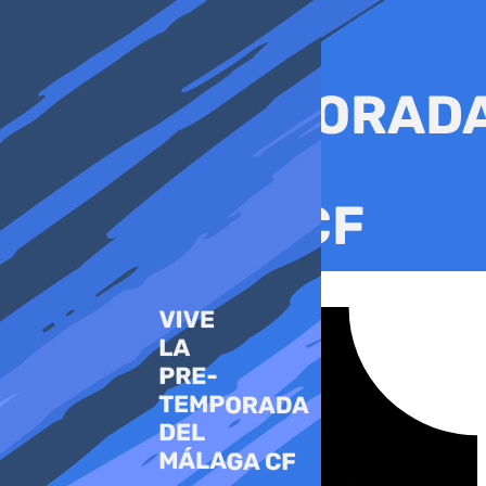
Ir
al
contenido
Tiktok