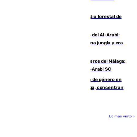
cruzar la frontera española
Huelva eleva a emergencia el incendio forestal de
Niebla
Juanfran Funes, sobre el duro juego del Al-Arabi:
“Por momentos nos hemos metido en una jungla y era
hasta peligroso”
Ya se han estrenado los tres delanteros del Málaga:
Eneko Jauregui, bigoleador contra el Al-Arabi SC
35 mujeres asesinadas por violencia de género en
España en este 2026: Andalucía y Málaga, concentran
el foco de la tragedia
Lo más visto >
Más noticias