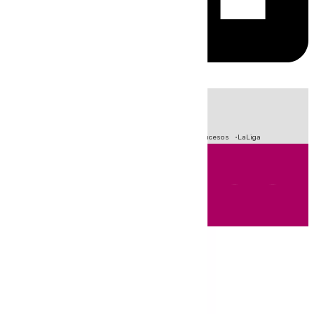
HOY
|
Fútbol
Primera División
Crisis Migratoria en Ceuta
Sucesos
LaLiga
Andalucía