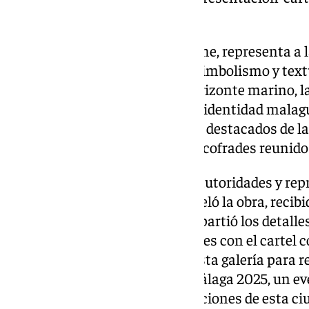
video/
La obra, que protagonizó la noche, representa a la
Málaga’, con un estilo lleno de simbolismo y te
elementos icónicos como el horizonte marino, la C
cartel refleja la pasión, la fe y la identidad mala
mostramos los momentos más destacados de la v
evento, con invitados ilustres y cofrades reunido
Los discursos solemnes de las autoridades y rep
instante mágico en que se desveló la obra, recib
emoción del artista, quien compartió los detalles
creación. Las fotografías grupales con el cartel
la esencia del evento. Recorre esta galería para 
inicio de la Semana Santa de Málaga 2025, un ev
devoción y el amor por las tradiciones de esta ci