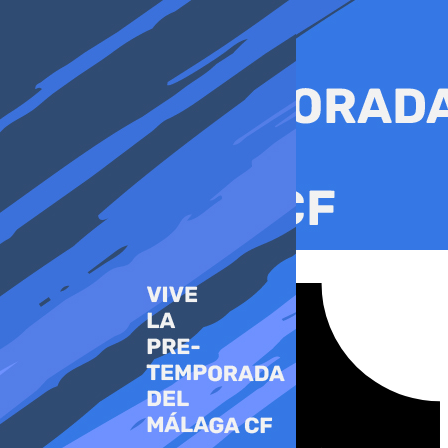
Ir
al
contenido
Tiktok