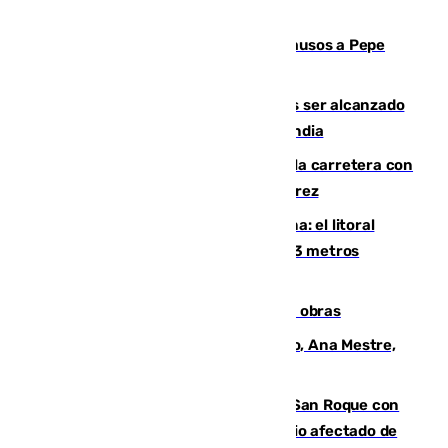
Granada despide con lágrimas y aplausos a Pepe
Habichuela
Un futbolista de 24 años muere tras ser alcanzado
por un rayo durante un partido en Tailandia
Muere un conductor tras salirse de la carretera con
su turismo en la A-480 a la altura de Jerez
Julio supera a junio en basura marina: el litoral
occidental malagueño recoge más de 33 metros
cúbicos de residuos
El Cádiz se afila ante un Granada en obras
La nueva presidenta del Parlamento, Ana Mestre,
hace parada institucional en Cádiz
Estabilizado el incendio forestal de San Roque con
19 familias aún desalojadas y un domicilio afectado de