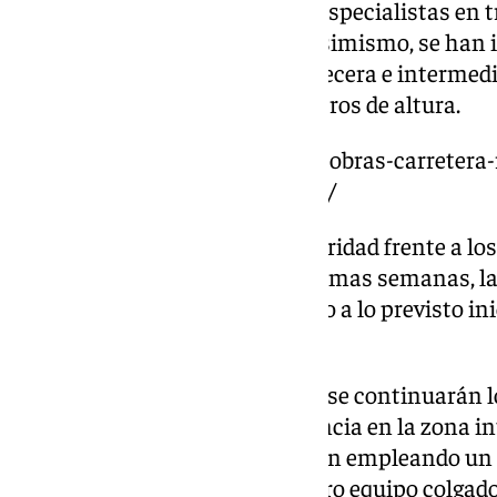
pesada, medios manuales con especialistas en tr
lugar, voladuras controladas. Asimismo, se ha
contención en las zonas de cabecera e intermedi
pantalla dinámica de cinco metros de altura.
https://www.101tv.es/avanzan-obras-carretera-
primeras-vigas-nuevo-viaducto/
Además, para aumentar la seguridad frente a l
que se han producido en las últimas semanas, la 
a ampliar en 30 metros respecto a lo previsto i
zona protegida.
Una vez restablecido el tablero, se continuarán l
de la membrana de alta resistencia en la zona in
deslizamiento. Para ello, se están empleando un
en un extremo del viaducto y otro equipo colgado