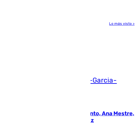
gravedad
Lo más visto >
Más noticias
Ver más >
05.08.2026
La nueva presidenta del Parlamento, Ana Mestre,
hace parada institucional en Cádiz