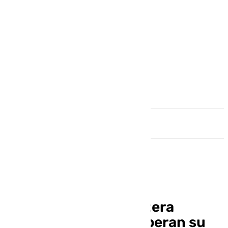
Andalucía
Las obras de la carretera
Ronda-San Pedro superan su