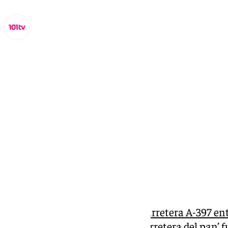
Lynx Devs
sábado, 28 junio 2025, 11:40
Compartir:
Tres meses después de que la
carretera A-397 en
Alcántara
, conocida como la ‘carretera del pan’ f