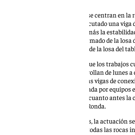
Durante estos días, las labores se centran en la 
viaducto afectado. Así, se ha ejecutado una viga 
ménsulas para garantizar aún más la estabilida
operaciones, se ha iniciado el armado de la losa d
proseguirá con el hormigonado de la losa del tab
Desde la Junta han destacado que los trabajos 
4,5 millones de euros y se desarrollan de lunes 
turnos de noche para reforzar las vigas de conex
muro del talud, una labor realizada por equipos e
acortar los plazos y restablecer cuanto antes la 
estratégica para la Serranía de Ronda.
Durante las semanas anteriores, la actuación se
estabilidad del talud, retirando todas las rocas