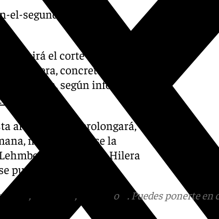
an-el-segundo-tramo-de-
producirá el corte del acceso
calle Hilera, concretamente a
l de la Mota, según informan
o de Málaga
.
ta afectación se prolongará,
emana, manteniéndose la
Lehmberg Ruiz a calle Hilera
se punto.
tagram
,
Facebook
,
Tik Tok
o
X
. Puedes ponerte en 