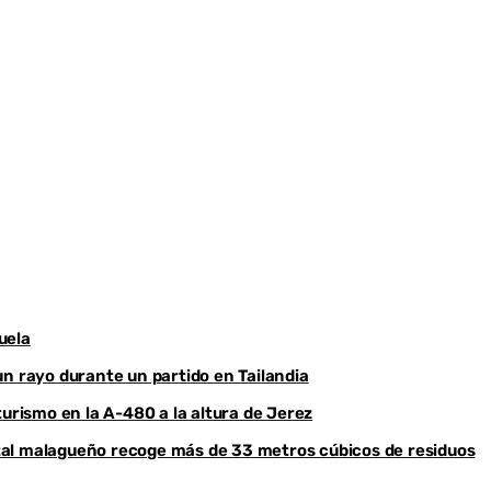
Youtube
uela
un rayo durante un partido en Tailandia
turismo en la A-480 a la altura de Jerez
ental malagueño recoge más de 33 metros cúbicos de residuos