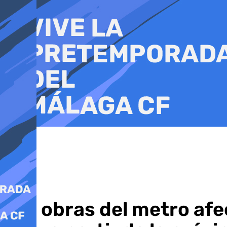
Ir
al
contenido
Las obras del metro af