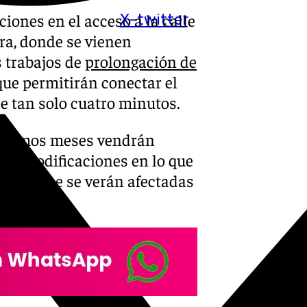
iones en el acceso a la calle
X-twitter
ra, donde se vienen
 trabajos de
prolongación de
ue permitirán conectar el
de tan solo cuatro minutos.
próximos meses vendrán
as modificaciones en lo que
rterias que se verán afectadas