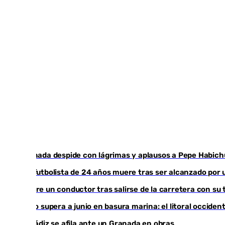
Granada despide con lágrimas y aplausos a Pepe Habich
Un futbolista de 24 años muere tras ser alcanzado por 
Muere un conductor tras salirse de la carretera con su 
Julio supera a junio en basura marina: el litoral occid
El Cádiz se afila ante un Granada en obras