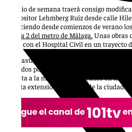
El inicio de semana traerá consigo modificac
Compositor Lehmberg Ruiz desde calle Hile
produciendo desde comienzos de verano los
la línea 2 del metro de Málaga.
Unas obras q
centro con el Hospital Civil en un trayecto 
Pero hasta que esto sea una realidad, los 
marcados por la puesta en marcha de divers
respecta a la movilidad y el tráfico en las a
por esta extensión del metro de la ciudad.