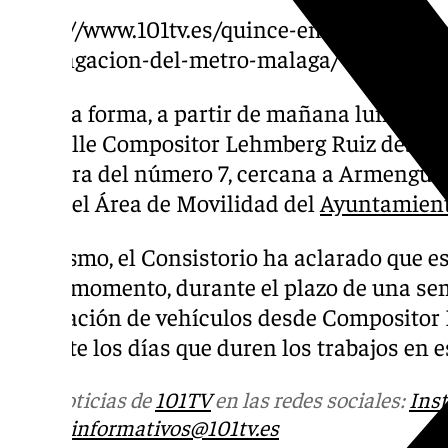
https://www.101tv.es/quince-empresas-puj
prolongacion-del-metro-malaga/
De esta forma, a partir de mañana lunes se 
a la calle Compositor Lehmberg Ruiz desde 
la altura del número 7, cercana a Armengua
desde el Área de Movilidad del
Ayuntamient
Asimismo, el Consistorio ha aclarado que es
por el momento, durante el plazo de una s
circulación de vehículos desde Compositor 
durante los días que duren los trabajos en e
Más noticias de
101TV
en las redes sociales:
Ins
correo
informativos@101tv.es