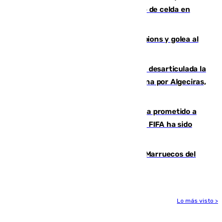
que mató estrangulado a su compañero de celda en
Morón
El Betis supera el examen de Champions y golea al
Arsenal en Dublín (1-3)
Golpe internacional al narcotráfico: desarticulada la
red que introdujo 21 toneladas de cocaína por Algeciras,
Málaga y Valencia
El Gobierno niega que Infantino haya prometido a
Marruecos la final del Mundial 2030: "La FIFA ha sido
tajante"
Podemos y Sumar piden expulsar a Marruecos del
Mundial de 2030 tras la crisis de Ceuta
Lo más visto >