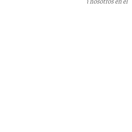
Puedes ponerte en contacto con nosotros en el
correo
informativos@101tv.es
Tags:
Últimas noticias