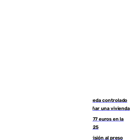
El incendio forestal de San Roque queda controlado
tras obligar a evacuar a 19 familias y dañar una vivienda
Los malagueños gastarán de media 77 euros en la
Feria de Málaga 2026, menos que en 2025
El Supremo ratifica los 17 años de prisión al preso