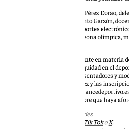
Junto a ella estarán María José Pérez Dorao, del
Fundación Inspiring Girls; Jacinto Garzón, docen
Ana Oliveras, pionera en los deportes electróni
de carrera; y María Pérez, campeona olímpica, 
atlética.
Por primera vez, este foro referente en materia 
divulgación en la lucha por la equidad en el depor
en Alhaurín de la Torre. Los presentadores y mo
Cristina Mena y Nacho Gutiérrez y las inscripcio
mail
masdeportemasmujer@avancedeportivo.e
a cualquiera de las mesas siempre que haya afor
Más noticias de
101TV
en las redes
sociales:
Instagram
,
Facebook
,
Tik Tok
o
X
.