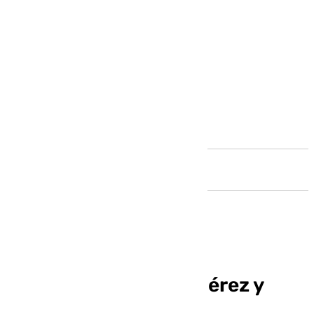
Andalucía
Las olímpicas María Pérez y
Elena Congost serán