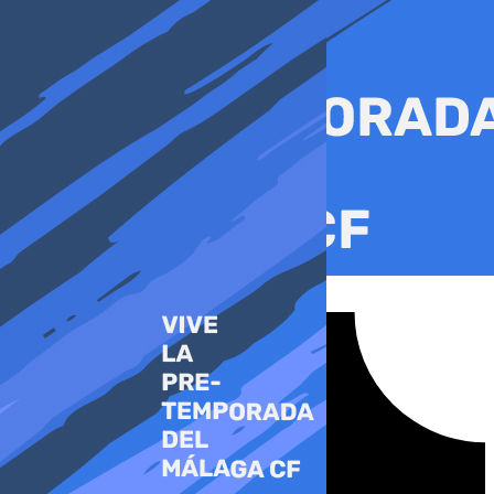
Ir
al
contenido
Tiktok