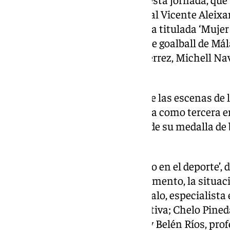
12.00 horas en el Centro Cultural Vicente Aleixa
donde se dará una mesa redonda titulada ‘Mujer y
estarán la jugadora del equipo de goalball de Mál
jugadora del Amivel Reyes Gutiérrez, Michell Nav
y surfista, Lorena Saura.
Congost protagonizó una de las escenas de 
tras rebasar la línea de meta como tercera e
descalificada y desposeída de su medalla de 
guía
La segunda mesa será ‘El género en el deporte’,
interdisciplinares como el reglamento, la situaci
salud. La compondrán Diana Malo, especialista 
Concepción Ruiz, médica deportiva; Chelo Pineda,
Universidad de Málaga (UMA); y Belén Ríos, prof