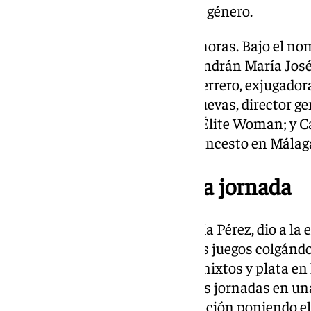
Huelva (UHU) especializada en género.
La tercera mesa será las 16:00 horas. Bajo el no
competición femenina’, intervendrán María José
Málaga Costa del Sol; Isabel Guerrero, exjugador
Femenino de la AFE; Joaquín Cuevas, director ge
de la Vuelta Ciclista Andalucía Élite Woman; y 
impulsora de la Liga +35 de baloncesto en Málag
María Pérez cerrará la jornada
La marchadora granadina, María Pérez, dio a la 
mayores alegrías en los pasados juegos colgánd
oro en la modalidad de relevos mixtos y plata en l
la encargada de poner fin a estas jornadas en u
estereotipos y en la estigmatización poniendo el 