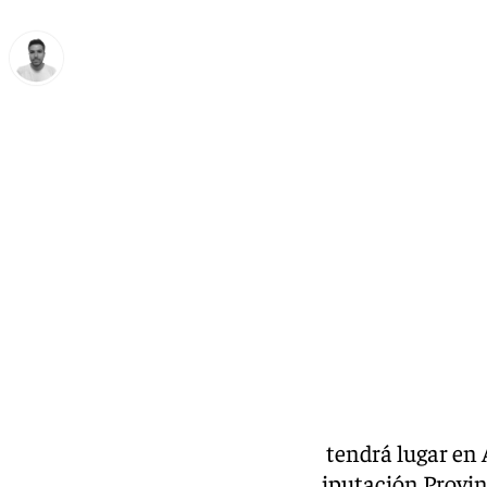
Antonio López
martes, 26 noviembre 2024, 13:32
Compartir:
Este miércoles 26 de noviembre tendrá lugar en A
Más Deporte, Más Mujer de la
Diputación Provin