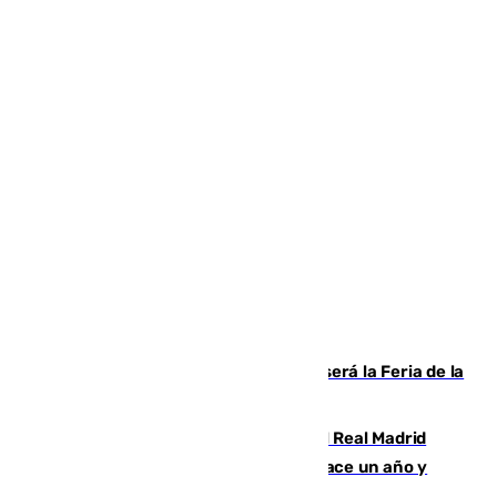
Talleres, escape room y música: así será la Feria de la
Juventud Cofrade de Málaga
El fichaje más caro de la historia del Real Madrid
costaba 105 millones de euros menos hace un año y
jugaba en Leganés