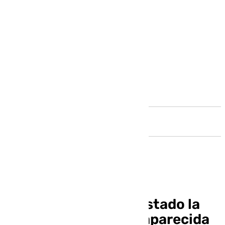
Andalucía
Localizada en buen estado la
joven de 13 años desaparecida