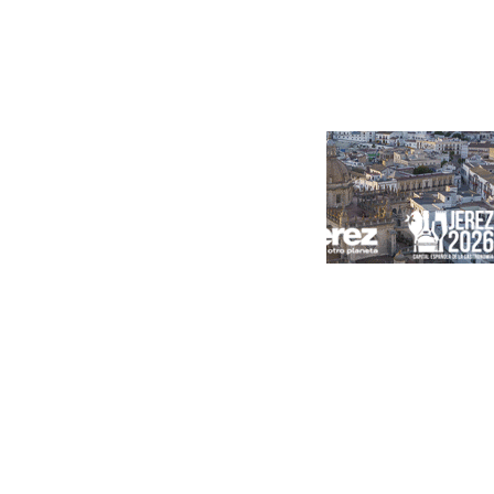
Portada
Andalucía
Sevilla
Málaga
Granada