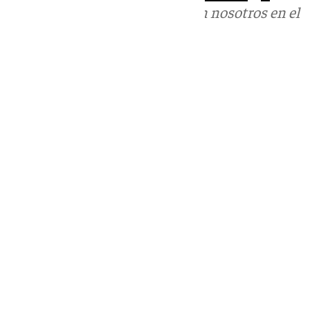
Puedes ponerte en contacto con nosotros en el
correo
informativos@101tv.es
Tags:
Últimas noticias