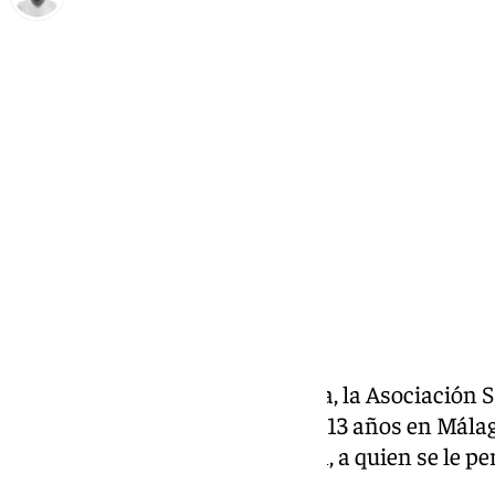
Antonio López
miércoles, 30 octubre 2024, 14:01
Compartir:
A primera hora de este mediodía, la Asociación
la desaparición de una joven de 13 años en Málaga
Sierra Bermeja de Ciudad Jardín, a quien se le pe
este miércoles 30 de octubre.