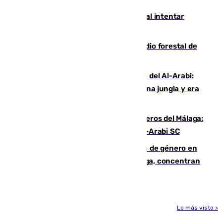
Ceuta suma 82 fallecidos en el mar al intentar
cruzar la frontera española
Huelva eleva a emergencia el incendio forestal de
Niebla
Juanfran Funes, sobre el duro juego del Al-Arabi:
“Por momentos nos hemos metido en una jungla y era
hasta peligroso”
Ya se han estrenado los tres delanteros del Málaga:
Eneko Jauregui, bigoleador contra el Al-Arabi SC
35 mujeres asesinadas por violencia de género en
España en este 2026: Andalucía y Málaga, concentran
el foco de la tragedia
Lo más visto >