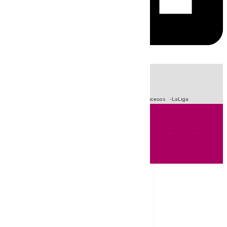
HOY
|
Fútbol
Primera División
Crisis Migratoria en Ceuta
Sucesos
LaLiga
Andalucía