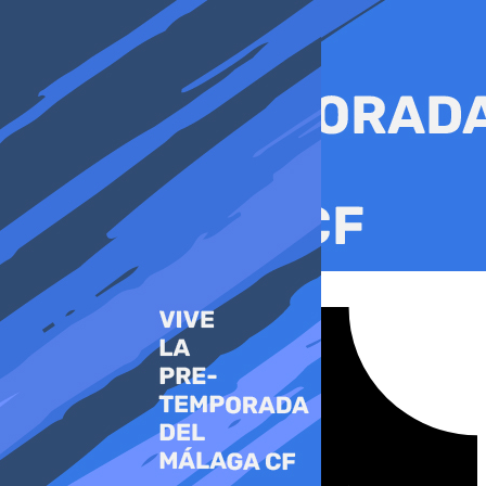
Ir
al
contenido
Tiktok