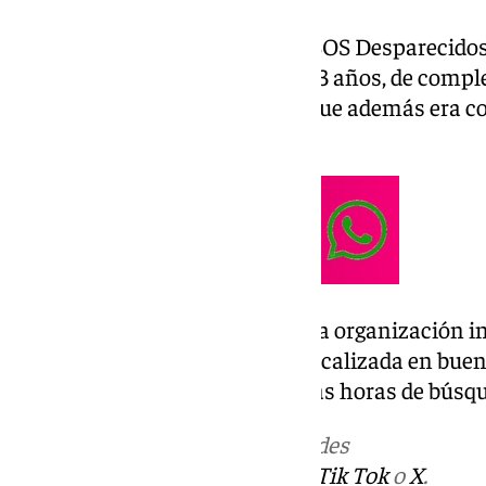
Según los datos aportados por SOS Desparecidos 
trataba de una adolescente de 13 años, de compl
largo, ojos verdosos oscuros, y que además era
«alta vulnerabilidad».
Hace escasos minutos, la propia organización in
sociales que la menor ha sido localizada en buen
desactivada la alarma tras varias horas de búsq
Más noticias de
101TV
en las redes
sociales:
Instagram
,
Facebook
,
Tik Tok
o
X
.