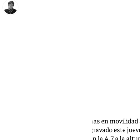
Enrique Rodríguez
jueves, 16 octubre 2025, 13:17
Compartir:
Málaga tiene evidentes problemas en movilidad a
Unas deficiencias que se han agravado este juev
de mantenimiento a deshoras en la A-7 a la altura