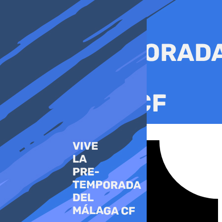
Ir
al
contenido
Tiktok