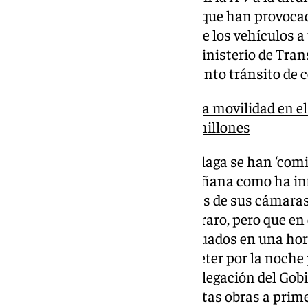
Benajarafe y La Cala del Moral, que han provoca
en hora punta de movimiento de los vehículos a t
Se trata de una actuación del Ministerio de Tran
en esta carretera que soporta tanto tránsito de 
7 soluciones para mejorar la movilidad en el 
tráfico en la A-7 cuesta 14 millones
Los conductores del Este de Málaga se han ‘comi
retenciones a las ocho de la mañana como ha in
General de Tráfico (DGT) a través de sus cámaras 
se ha colapsado, algo que no es raro, pero que en
detonante en los trabajos efectuados en una hora
de actuaciones se suelen acometer por la noche 
Por el momento, desde la Subdelegación del Gob
explicado por qué han hecho estas obras a prim