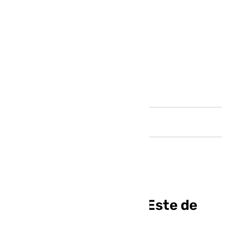
Andalucía
Los conductores del Este de
Málaga se ‘comen’ 10