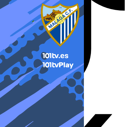
X-twitter