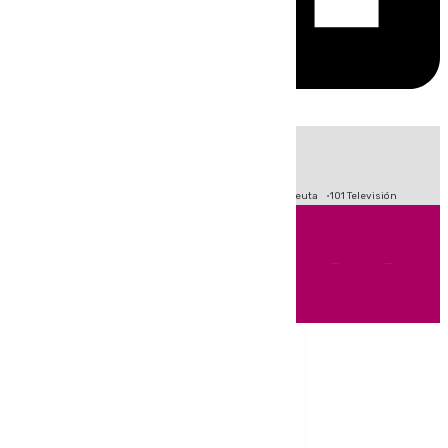
HOY
|
Fútbol
Primera División
LaLiga
Crisis Migratoria en Ceuta
101 Televisión
Andalucía