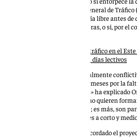
conflictivos de la provincia, pero sí entorpece la
ha preguntado a la Dirección General de Tráfico 
levantar los trabajos y dejar la vía libre antes d
atascos, a partir de las 06.00 horas, o si, por el 
colapsar este tramo.
El enorme crecimiento del tráfico en el Este
última década y el tapón en días lectivos
«Hablamos de un tramo especialmente conflicti
colapsos históricos hace pocos meses por la fal
socialista desde hace siete años» ha explicado O
Ejecutivo de Sánchez y Puente no quieren formar 
en las carreteras de la provincia; es más, son par
escollo para impulsar soluciones a corto y medio
Desde el Partido Popular han recordado el proye