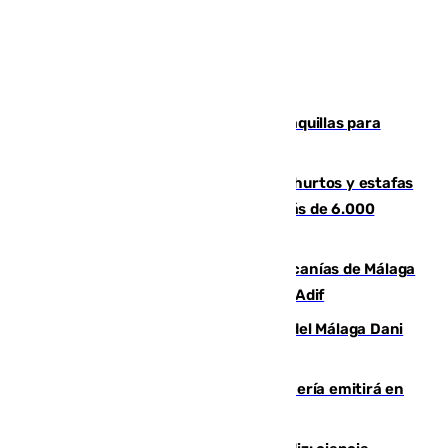
El mercado de Jerez refrigera sus taquillas para
facilitar las compras a sus visitantes
Detenida una pareja por presuntos hurtos y estafas
en Málaga tras ser descubiertos con más de 6.000
euros
Retrasos y cancelaciones en el Cercanías de Málaga
por una avería en la infraestructura de Adif
Isco, la nueva mascota del jugador del Málaga Dani
Lorenzo
El observatorio de Calar Alto de Almería emitirá en
directo el eclipse solar del 12 de agosto