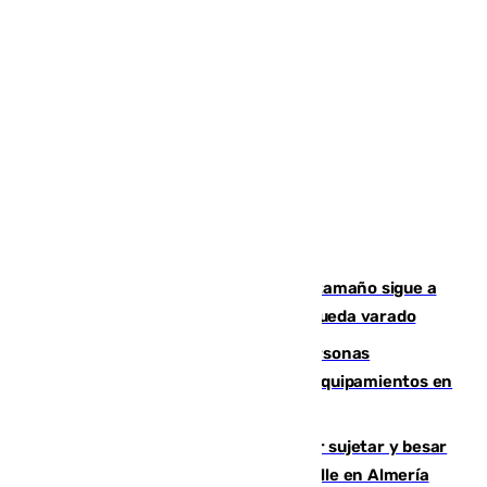
Susto en Marbella: un atún de gran tamaño sigue a
un bañista hasta la orilla de la playa y queda varado
Emvisesa refuerza la atención a personas
vulnerables con cesión de viviendas y equipamientos en
Sevilla
Condenado a dos años de cárcel por sujetar y besar
a una menor tras abordarla en plena calle en Almería