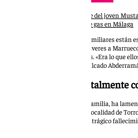
El CD Torrox llora la muerte del joven Musta
fallecidos por inhalación de gas en Málaga
Además, ha explicado que los familiares están e
trámites para repatriar los cadáveres a Marrueco
estas cuatro personas fallecidas. «Era lo que ell
donde están sus raíces», ha recalcado Abderram
«Los vecinos están totalmente 
Jamila Hayoun, portavoz de la familia, ha lame
marroquí como española en la localidad de Torr
martes con el terrible suceso, el trágico fallec
misma familia».