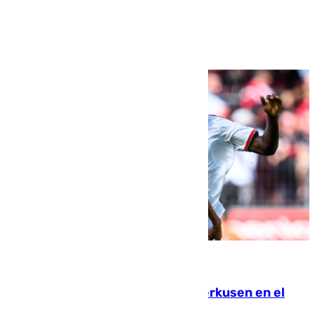
Ver más >
08.08.2026
El Sevilla se desinfla ante el Leverkusen en el
último ensayo (1-2)