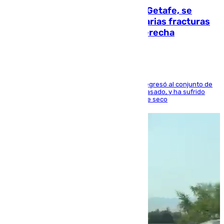
Christantus Uche, delantero del Getafe, se
perderá toda la temporada por varias fracturas
en los ligamentos de su rodilla derecha
El centrocampista reconvertido en atacante regresó al conjunto de
la capital, después de salir obligado el curso pasado, y ha sufrido
una lesión que lo mantendrá un año en el dique seco