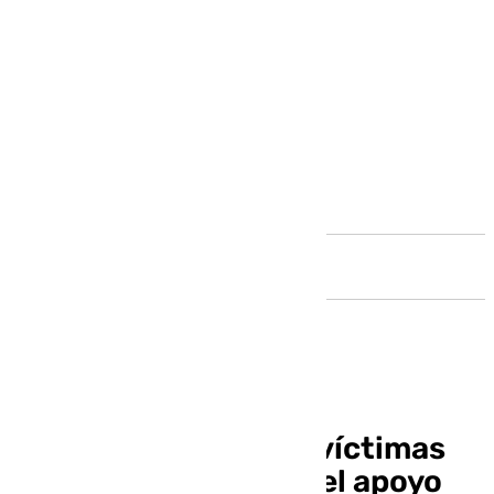
Andalucía
Los familiares de las víctimas
de Torrox agradecen el apoyo