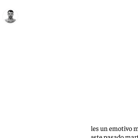
Carlos Rico
miércoles, 26 noviembre 2025, 13:27
Compartir:
Torrox
ha realizado este miércoles un emotivo mi
de los cuatro vecinos fallecidos este pasado mar