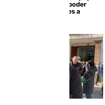
del pueblo y esperan poder
repatriar los cadáveres a
Marruecos