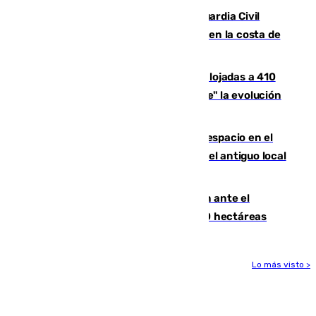
Persecución en Punta Umbría: la Guardia Civil
interviene más de 800 kilos de cocaína en la costa de
Huelva
El incendio de Niebla mantiene desalojadas a 410
personas que siguen con "incertidumbre" la evolución
del viento
Las marcas internacionales ganan espacio en el
Centro de Málaga: la Tagliatella abre en el antiguo local
de Vox Sports Bar
Moreno pide extremar la precaución ante el
incendio de Niebla, que supera las 4.000 hectáreas
Lo más visto >
Más noticias