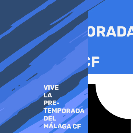
Ir
al
contenido
Tiktok