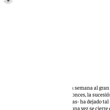
Antonio López
jueves, 27 marzo 2025, 11:17
Compartir:
Málaga ha puesto el broche esta semana al gran
pasado 28 de febrero. Desde entonces, la sucesión
‘Laurence’ o ‘Martinho’ entre ellas- ha dejado ta
la totalidad de la provincia
que una vez se cierre