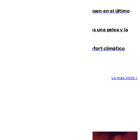
Gobierno de Sánchez
El Sevilla se desinfla ante el Leverkusen en el último
ensayo (1-2)
Tensión en la prisión de Alhaurín tras una pelea y la
incautación de un punzón
Málaga contabiliza 148 zonas de confort climático
para enfrentar las altas temperaturas
Lo más visto >
Más noticias
Ver más >