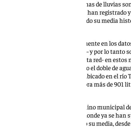
Los acumulados de estas semanas de lluvias son 
enclaves de la provincia no solo han registrado y
anterior, si no que están doblando su media hist
desde que se tienen registros.
Basándonos única y exclusivamente en los datos
Hidrográfica del Sur (Hidrosur) – y por lo tanto 
cuenta con pluviómetros por esta red- en estos
malagueñas que han acumulado el doble de agua d
Ardales, que en el pluviómetro ubicado en el río 
Nieves- ha registrado hasta ahora más de 901 li
este medidor es de 428,8 litros.
El escenario se repite en el término municipal d
ubicación de Las Golondrinas, donde ya se han s
cuadrado desde octubre, cuando su media, desde 