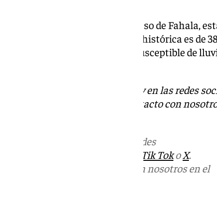
de 411,6 litros.
Otros municipios, como es el caso de Fahala, es
ahora son 612 litros y su media histórica es de 38
queda por delante un periodo susceptible de lluv
junio, podrán alcanzar el hito.
Descubre más noticias de 101Tv en las redes soc
Tok
o
X
. Puedes ponerte en contacto con nosotro
informativos@101tv.es
Más noticias de
101TV
en las redes
sociales:
Instagram
,
Facebook
,
Tik Tok
o
X
.
Puedes ponerte en contacto con nosotros en el
correo
informativos@101tv.es
Tags: