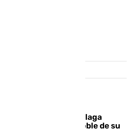
Andalucía
Los municipios de Málaga
donde ha llovido el doble de su