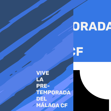
Ir
al
contenido
Tiktok