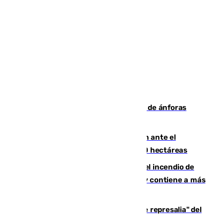
Hallan un pecio romano con cientos de ánforas
frente a la costa de Sicilia en Italia
Moreno pide extremar la precaución ante el
incendio de Niebla, que supera las 4.000 hectáreas
340 personas más desalojadas por el incendio de
Niebla, que mantiene a 410 evacuadas y contiene a más
de 500 efectivos trabajando
Italia responde ante las "medidas de represalia" del