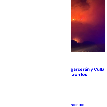
08.08.2026
Incendios de Castellón: Sierra Engarcerán y Culla
evolucionan positivamente y centran los
esfuerzos en Tírig
La UME se suma al operativo de control de los incendios,