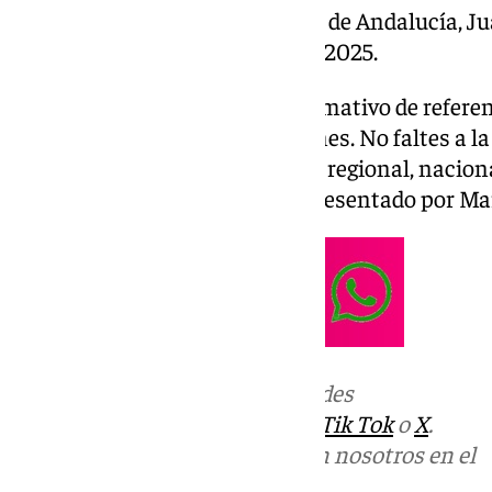
visita del presidente de la Junta de Andalucía, 
su conquista de la Copa del Rey 2025.
Las noticias de 101tv es el informativo de refere
Desde las 20.00 de lunes a viernes. No faltes a la
relevantes en los ámbitos local, regional, naciona
deportivo y la Semana Santa. Presentado por M
Más noticias de
101TV
en las redes
sociales:
Instagram
,
Facebook
,
Tik Tok
o
X
.
Puedes ponerte en contacto con nosotros en el
correo
informativos@101tv.es