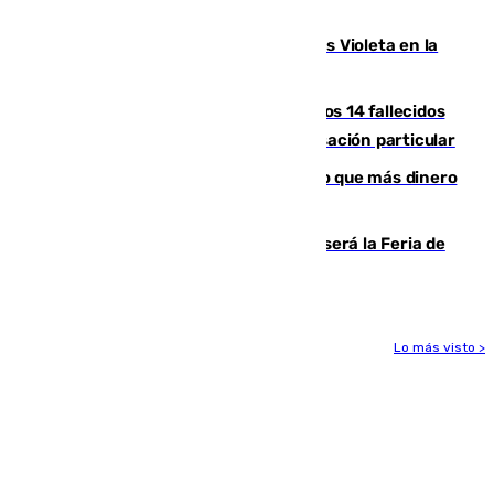
Alcaudete
Con Málaga exige duplicar los Puntos Violeta en la
Feria de Málaga
La Justicia ofrece a las familias de los 14 fallecidos
en el incendio de Los Gallardos ser acusación particular
Juanlu Sánchez, el sexto canterano que más dinero
deja en las arcas del Sevilla
Talleres, escape room y música: así será la Feria de
la Juventud Cofrade de Málaga
Lo más visto >
Más noticias
Ver más >