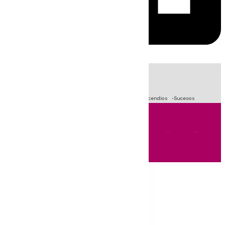
HOY
|
Fútbol
Crisis Migratoria en Ceuta
Primera División
Incendios
Sucesos
Andalucía