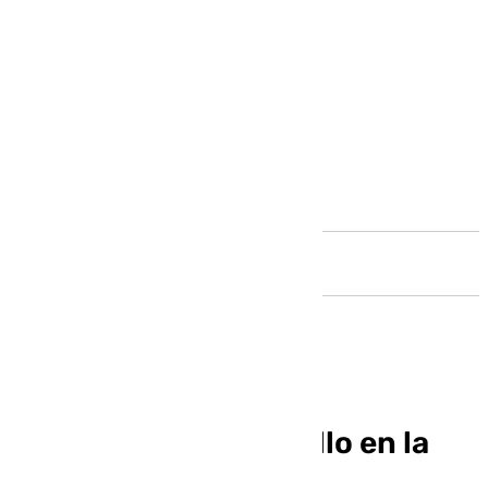
Andalucía
Lunes de aviso amarillo en la
provincia de Málaga