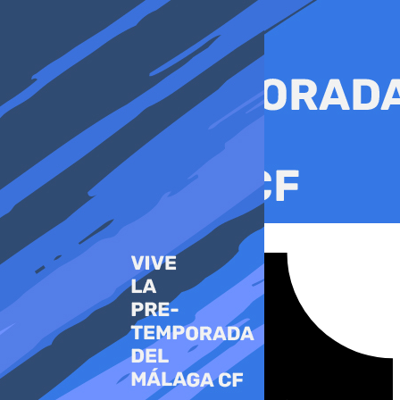
Ir
al
contenido
Tiktok