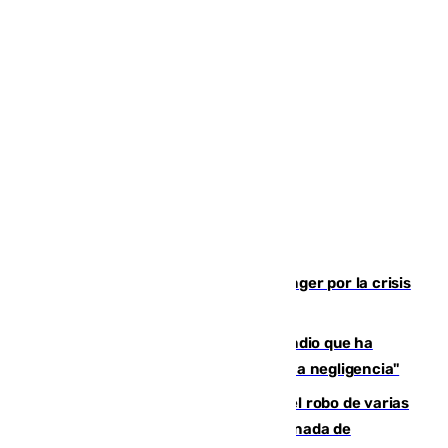
El Barça cancela un amistoso en Tánger por la crisis
en la frontera con Ceuta
El acalde de Niebla cree que el incendio que ha
afectado a dos aldeas se originó "por una negligencia"
Golpe cofrade en Jaén: investigan el robo de varias
joyas de la Virgen de la Fuensanta Coronada de