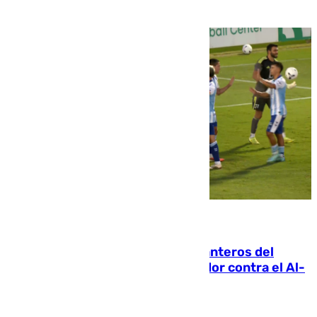
06.08.2026
Ya se han estrenado los tres delanteros del
Málaga: Eneko Jauregui, bigoleador contra el Al-
Arabi SC