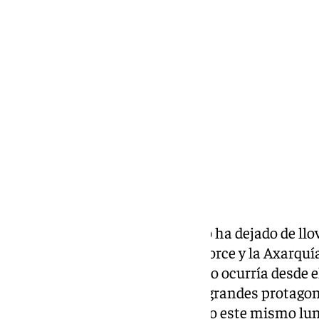
Francisco Marmolejo
lunes, 10 marzo 2025, 19:27
Compartir:
Tras un fin de semana donde no ha dejado de llov
a Ronda, Costa del Sol, Guadalhorce y la Axarquí
hectómetros cúbicos algo que no ocurría desde e
Las lluvias han vuelto a ser las grandes protagon
Comic Con que se ha presentado este mismo lune