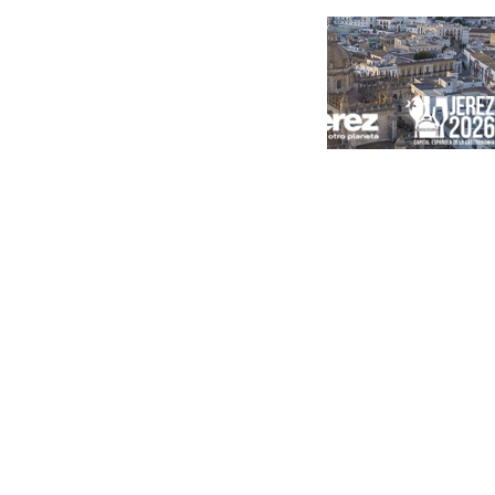
Portada
Andalucía
Sevilla
Málaga
Granada
España
Internacional
Economía