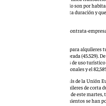
de temporada, diferenciando si lo son por habit
entre otros alojamientos de corta duración y q
económica.
https://www.101tv.es/malaga-contrata-empresa-
turisticas/
El 78,87% de las solicitudes son para alquileres tur
21,13%, para el alquiler de temporada (45.529). De
manera definitiva, los alquileres de uso turístic
Asimismo, el 80,11% son provisionales y el 82,58
Así, España ha sido el primer país de la Unión E
comunitaria referente a los alquileres de corta d
despliegan plenamente a partir de este martes, t
seis meses en los que los alojamientos se han po