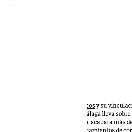
Lynx Devs
lunes, 30 junio 2025, 20:47
Compartir:
El debate sobre los
pisos turísticos
y su vinculac
vivienda es un asunto que en Málaga lleva sobr
capital de la Costa del Sol, ahora, acapara más de
número de registro para que alojamientos de co