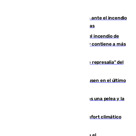
Moreno pide extremar la precaución ante el incendio
de Niebla, que supera las 4.000 hectáreas
340 personas más desalojadas por el incendio de
Niebla, que mantiene a 410 evacuadas y contiene a más
de 500 efectivos trabajando
Italia responde ante las "medidas de represalia" del
Gobierno de Sánchez
El Sevilla se desinfla ante el Leverkusen en el último
ensayo (1-2)
Tensión en la prisión de Alhaurín tras una pelea y la
incautación de un punzón
Málaga contabiliza 148 zonas de confort climático
para enfrentar las altas temperaturas
Marlaska notifica a la Unión Europea el