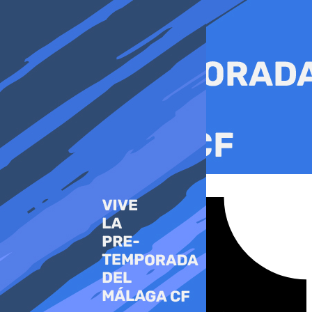
Ir
al
contenido
Tiktok