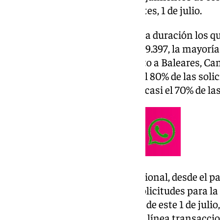
legalmente a partir de este martes, 1 de julio.
Son 49.397 alojamientos de corta duración los q
registro en Andalucía. De esas 49.397, la mayorí
acumula 27.936. Andalucía, junto a Baleares, Ca
Valenciana, concentran más del 80% de las soli
definitiva de alquiler turístico y casi el 70% de la
Respecto a los datos a nivel nacional, desde el p
registrado un total de 215.438 solicitudes para 
de Registro del Alquiler. A partir de este 1 de juli
poder operar en plataformas en línea transaccion