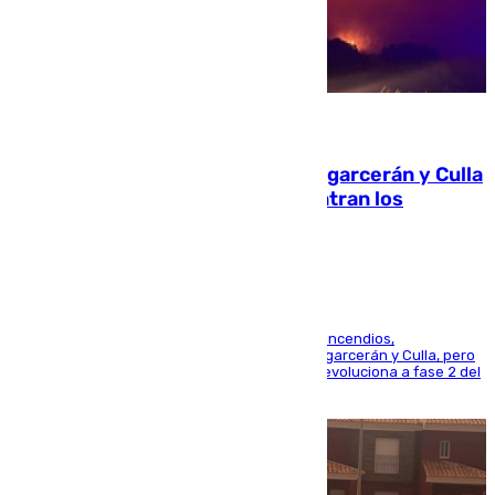
08.08.2026
Incendios de Castellón: Sierra Engarcerán y Culla
evolucionan positivamente y centran los
esfuerzos en Tírig
La UME se suma al operativo de control de los incendios,
progresando adecuadamente los de Sierra Engarcerán y Culla, pero
centrando todo el empeño en el de Culla, que evoluciona a fase 2 del
PEIF