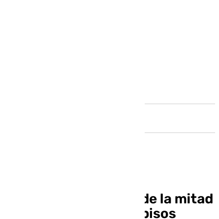
Andalucía
Málaga acapara más de la mitad
de las solicitudes de pisos