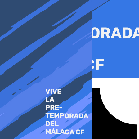
Ir
al
contenido
Tiktok