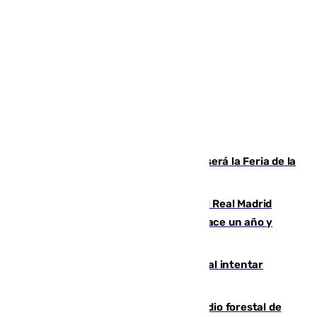
Talleres, escape room y música: así será la Feria de la
Juventud Cofrade de Málaga
El fichaje más caro de la historia del Real Madrid
costaba 105 millones de euros menos hace un año y
jugaba en Leganés
Ceuta suma 82 fallecidos en el mar al intentar
cruzar la frontera española
Huelva eleva a emergencia el incendio forestal de