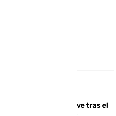
Andalucía
Málaga acaricia la nieve tras el
paso de las borrascas