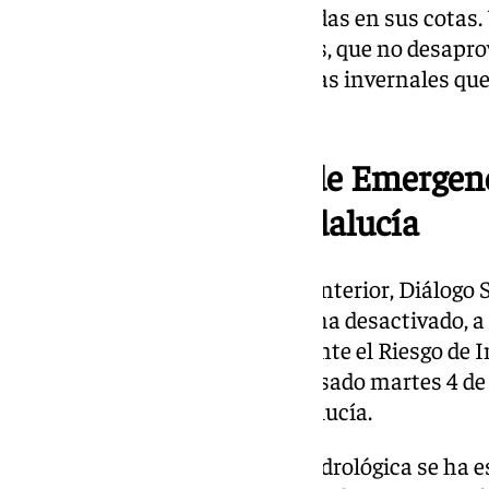
montañas de la provincia nevadas en sus cotas
repetida por diferentes usuarios, que no desapr
primavera tan curioso con trazas invernales qu
en el lugar.
Desactivado el Plan de Emergenc
Inundaciones en Andalucía
El consejero de la Presidencia, Interior, Diálogo 
Administrativa, Antonio Sanz, ha desactivado, a 
marzo, el Plan de Emergencia ante el Riesgo de 
permanecido activo desde el pasado martes 4 de
borrascas que ha azotado Andalucía.
La situación meteorológica e hidrológica se ha e