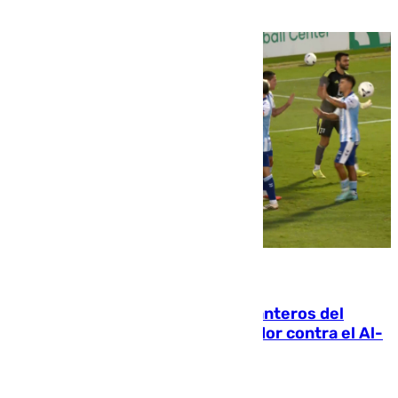
06.08.2026
Ya se han estrenado los tres delanteros del
Málaga: Eneko Jauregui, bigoleador contra el Al-
Arabi SC