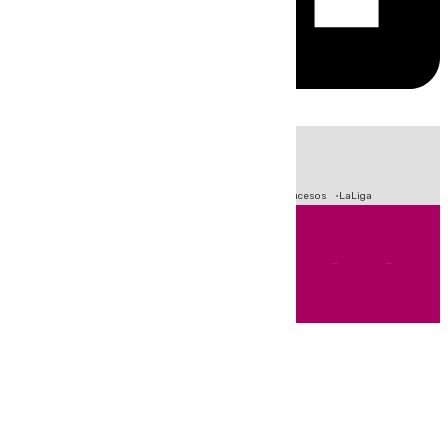
HOY
|
Fútbol
Primera División
Crisis Migratoria en Ceuta
Sucesos
LaLiga
Andalucía