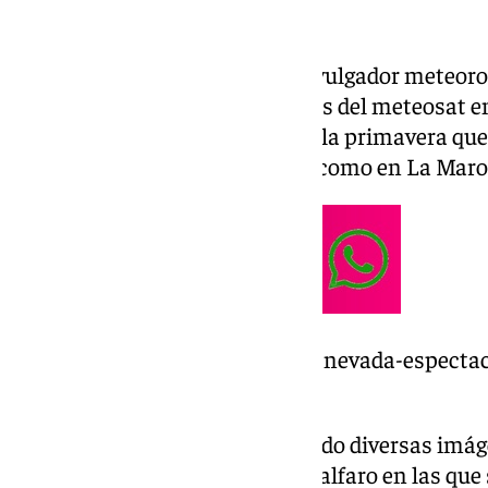
capital y de otros puntos.
José Luis Escudero Gallegos, divulgador meteoro
constantemente las evoluciones del meteosat en
este tiempo ‘loco’ de entrada de la primavera qu
tanto en la Sierra de las Nieves como en La Mar
https://www.101tv.es/maroma-nevada-espectac
jana/
De este modo, Escudero ha subido diversas imáge
capital malagueña o desde Gibralfaro en las que