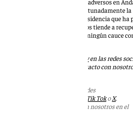
por fenómenos meteorológicos adversos en Anda
numerosos ríos con avisos, afortunadamente la s
destacado el consejero de la Presidencia que ha 
hidrológica en el cauce de los ríos tiende a recu
paulatina. No hay, de hecho, ya ningún cauce co
región.
Descubre más noticias de
101Tv
en las redes soc
Tok
o
X
. Puedes ponerte en contacto con nosotro
informativos@101tv.es
Más noticias de
101TV
en las redes
sociales:
Instagram
,
Facebook
,
Tik Tok
o
X
.
Puedes ponerte en contacto con nosotros en el
correo
informativos@101tv.es