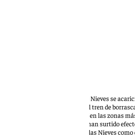
Miguel Alfonso
lunes, 24 marzo 2025, 14:04
Compartir:
El pico blanco de la Sierra de las Nieves se acaric
provincia de Málaga después del tren de borrasc
precipitaciones. Las lluvias que en las zonas má
han cuajado en forma de
nieve
han surtido efec
llamativas tanto de la Sierra de las Nieves como