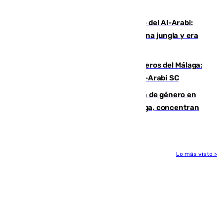
Niebla
Juanfran Funes, sobre el duro juego del Al-Arabi:
“Por momentos nos hemos metido en una jungla y era
hasta peligroso”
Ya se han estrenado los tres delanteros del Málaga:
Eneko Jauregui, bigoleador contra el Al-Arabi SC
35 mujeres asesinadas por violencia de género en
España en este 2026: Andalucía y Málaga, concentran
el foco de la tragedia
Lo más visto >
Más noticias
Ver más >