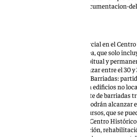
viviendas-la-junta-nos-pide-documentacion-de
Líneas de ayudas
Línea de Rehabilitación Parcial en el Centro 
contemplada para esta línea, que solo incluy
uso sea el de residencia habitual y permane
subvenciones podrán alcanzar entre el 30 y 
Línea de Rehabilitación en Barriadas: partid
centrada en actuaciones en edificios no loca
Histórico y que formen parte de barriadas tr
ciudad. Las subvenciones podrán alcanzar en
de especial carencia de recursos, que se pued
Línea A) Revitalización del Centro Históric
actuaciones de reconstrucción, rehabilitaci