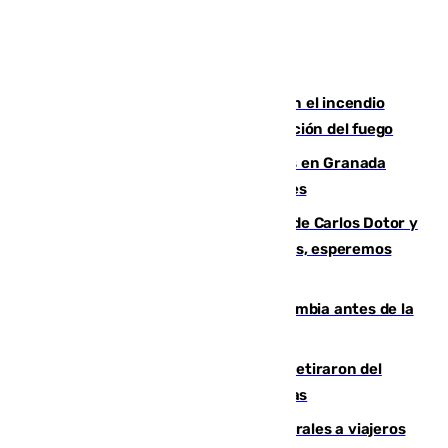
Activado el nivel 2 de emergencia en el incendio
forestal de Niebla por la compleja evolución del fuego
Controlado un incendio de rastrojos en Granada
junto a la autovía y al Callejón de Nogales
Juanfran Funes, sobre las lesiones de Carlos Dotor y
Fernando Calero: “Estamos preocupados, esperemos
que no sea nada”
Felipe VI refuerza los lazos con Colombia antes de la
llegada del nuevo presidente
Fernando Calero y Carlos Dotor se retiraron del
encuentro contra el Ceuta con molestias
España restablece controles temporales a viajeros