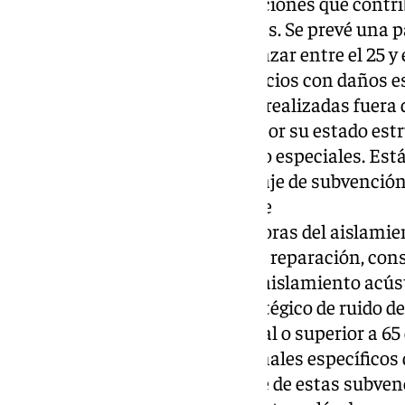
conservación sobre edificaciones que contrib
Centro Histórico y barriadas. Se prevé una p
subvenciones podrán alcanzar entre el 25 y 
Línea Especial B) para edificios con daños e
reparación y conservación realizadas fuera d
edificios de viviendas que, por su estado est
rehabilitaciones parciales o especiales. Est
500.000 euro y su porcentaje de subvención
del importe subvencionable
Línea Especial C) para mejoras del aislamie
rehabilitación, adecuación, reparación, con
destinadas a la mejora del aislamiento acús
zonas donde el mapa estratégico de ruido de
un índice de ruido total igual o superior a 6
afectadas en los planes zonales específico
Saturadas (ZAS). El importe de estas subven