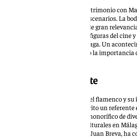
En 1964, el cantaor contrajo matrimonio con Mar
bailaora que ya brillaba en los escenarios. La bod
Santo Domingo, fue un evento de gran relevancia
dos mil personas, incluyendo a figuras del cine y 
Rocío Dúrcal y el alcalde de Málaga. Un acontec
amor, sino que también destacó la importancia 
andaluza.
‘Fosforito’, un referente
Su compromiso con la pureza del flamenco y su in
enseñanza han hecho de Fosforito un referente en
de su carrera, ha sido miembro honorífico de dive
participación en actividades culturales en Mál
Presidente de Honor de la Peña Juan Breva, ha c