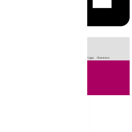
HOY
|
Fútbol
Primera División
Crisis Migratoria en Ceuta
LaLiga
Sucesos
Andalucía