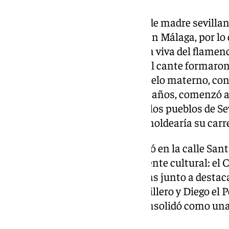
Nació el 3 de de agosto de 1932, de madre sevilla
embargo, a los 14 años ya vivía en Málaga, por lo 
Fosforito más allá de su historia viva del flamen
Desde su infancia, la música y el cante formaron
gracias a la influencia de su abuelo materno, con
y su entorno familiar. A los diez años, comenzó 
y a recorrer ferias de ganado en los pueblos de S
contacto con el arte flamenco moldearía su carre
Cuando llegó a Málaga se instaló en la calle San
tarde se convertiría en un referente cultural: el 
participar en tertulias flamencas junto a destaca
Cantaores como Adolfo el Cuchillero y Diego el 
este café, donde Fosforito se consolidó como una
flamenca malagueña.