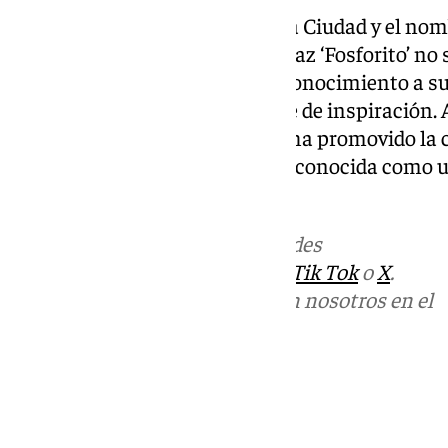
La concesión de la Medalla de la Ciudad y el no
Málaga a Antonio Fernández Díaz ‘Fosforito’ no
su carrera, sino también un reconocimiento a s
que ha sido su hogar y su fuente de inspiración.
cuenta que, a través de su arte, ha promovido la
contribuido a que Málaga sea reconocida como un
nacional e internacional.
Más noticias de
101TV
en las redes
sociales:
Instagram
,
Facebook
,
Tik Tok
o
X
.
Puedes ponerte en contacto con nosotros en el
correo
informativos@101tv.es
Tags:
Últimas noticias