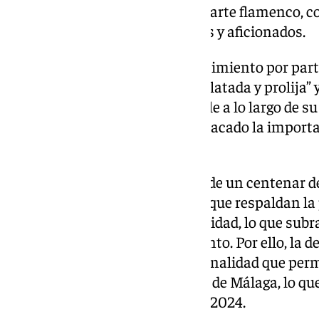
eventos y conferencias sobre el arte flamenco, 
nuevas generaciones de artistas y aficionados.
En la propuesta de este reconocimiento por par
su trayectoria profesional es “dilatada y prolija” 
flamenco ha sido inquebrantable a lo largo de su 
concejala Teresa Porras ha destacado la importan
malagueña y andaluza.
El expediente, que incluye más de un centenar d
instituciones y personalidades que respaldan la
comisión de pleno de Sostenibilidad, lo que sub
grupos políticos del Ayuntamiento. Por ello, la d
también responde a la excepcionalidad que perm
Distinciones del Ayuntamiento de Málaga, lo que 
se lleve a cabo en el mismo año 2024.