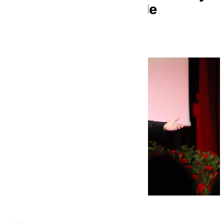
Adoptivo al cantaor de
flamenco ‘Fosforito’