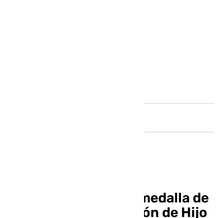
Andalucía
Málaga entregará la medalla de
la Ciudad y la distinción de Hijo