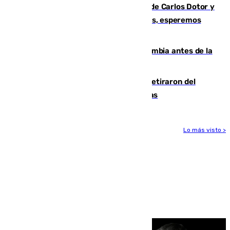
Juanfran Funes, sobre las lesiones de Carlos Dotor y
Fernando Calero: “Estamos preocupados, esperemos
que no sea nada”
Felipe VI refuerza los lazos con Colombia antes de la
llegada del nuevo presidente
Fernando Calero y Carlos Dotor se retiraron del
encuentro contra el Ceuta con molestias
Lo más visto >
Más noticias
Ver más >