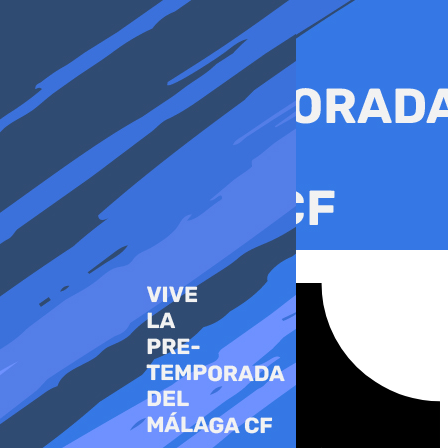
Ir
al
contenido
Tiktok