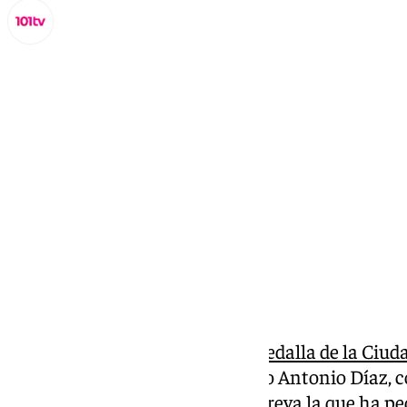
Lynx Devs
lunes, 21 octubre 2024, 18:21
Compartir:
Málaga entregará este año la
medalla de la Ciud
Adoptivo al cantaor de flamenco Antonio Díaz, co
92 años. Ha sido la Peña Juan Breva la que ha pe