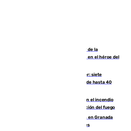
Ferrán Torres, nombrado embajador de la
Comunidad Valenciana tras convertirse en el héroe del
Mundial
Andalucía sigue asfixiada por el calor: siete
provincias, en alerta por temperaturas de hasta 40
grados
Activado el nivel 2 de emergencia en el incendio
forestal de Niebla por la compleja evolución del fuego
Controlado un incendio de rastrojos en Granada
junto a la autovía y al Callejón de Nogales