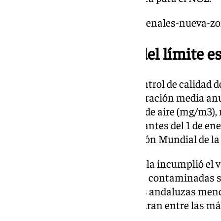
https://www.101tv.es/asi-son-senales-nueva-z
Málaga, por encima del límite e
En particular, la estación de control de calidad d
de Málaga registró una concentración media anu
microgramos por metro cúbico de aire (mg/m3), 
mg/m3 que debería alcanzarse antes del 1 de ener
recomendado por la Organización Mundial de la
Aunque ninguna ciudad española incumplió el va
mg/m3, las nueve ciudades más contaminadas su
de NO2. Además de las ciudades andaluzas menc
Coruña y Zaragoza también figuran entre las má