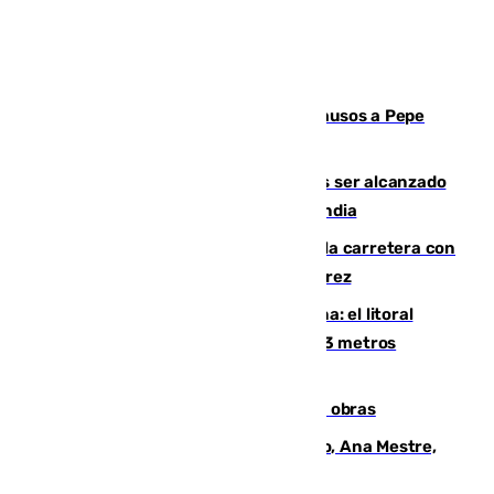
Granada despide con lágrimas y aplausos a Pepe
Habichuela
Un futbolista de 24 años muere tras ser alcanzado
por un rayo durante un partido en Tailandia
Muere un conductor tras salirse de la carretera con
su turismo en la A-480 a la altura de Jerez
Julio supera a junio en basura marina: el litoral
occidental malagueño recoge más de 33 metros
cúbicos de residuos
El Cádiz se afila ante un Granada en obras
La nueva presidenta del Parlamento, Ana Mestre,
hace parada institucional en Cádiz