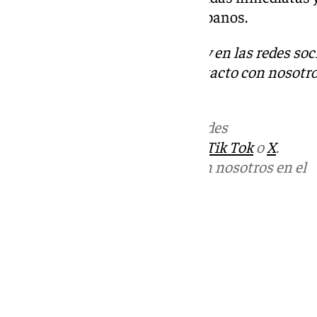
la calidad del aire en centros urbanos.
Descubre más noticias de 101Tv en las redes soc
Tok
o
X
. Puedes ponerte en contacto con nosotro
informativos@101tv.es
Más noticias de
101TV
en las redes
sociales:
Instagram
,
Facebook
,
Tik Tok
o
X
.
Puedes ponerte en contacto con nosotros en el
correo
informativos@101tv.es
Tags:
Últimas noticias