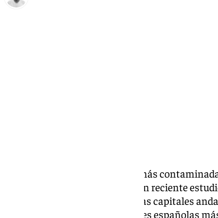
Antonio López
martes, 7 enero 2025, 11:20
Compartir:
Málaga es una de las ciudades más contaminadas
(NO2) de España. Así lo revela un reciente estud
Acción, que también apunta a las capitales anda
Córdoba entre las nueve ciudades españolas má