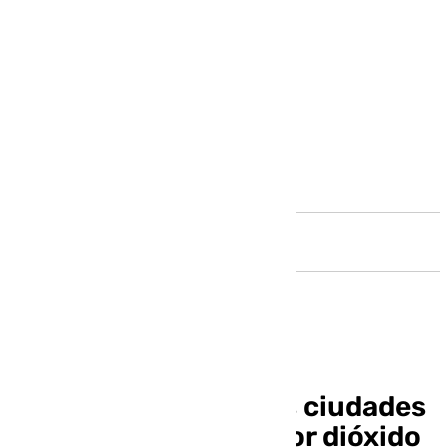
Andalucía
Málaga está entre las ciudades
más contaminadas por dióxido