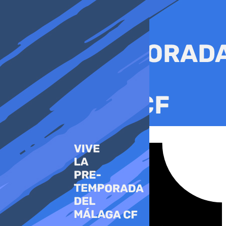
Ir
al
contenido
Tiktok