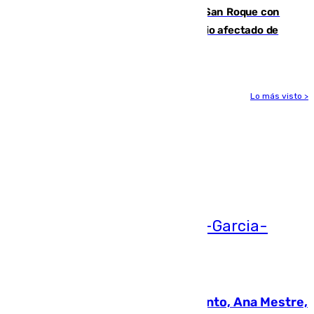
Estabilizado el incendio forestal de San Roque con
19 familias aún desalojadas y un domicilio afectado de
gravedad
Lo más visto >
Más noticias
Ver más >
05.08.2026
La nueva presidenta del Parlamento, Ana Mestre,