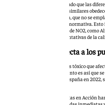
Ecologistas en Acción ha señalado que las difere
contaminación entre ciudades similares obedecen
muchas estaciones de medición, que no se empla
contaminación según la nueva normativa. Esto 
ciudades con niveles más bajos de NO2, como Al
Canaria y Vigo, no sean representativas de la cali
Un gas tóxico que afecta a los 
El dióxido de nitrógeno es un gas tóxico que afec
resistencia a las infecciones. Tanto es así que s
5.500 muertes prematuras en España en 2022, s
Medio Ambiente.
Por este motivo, desde Ecologistas en Acción han
administraciones a tomar medidas inmediatas y 