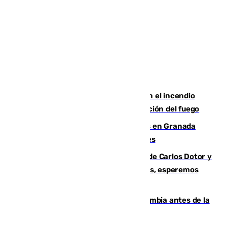
Activado el nivel 2 de emergencia en el incendio
forestal de Niebla por la compleja evolución del fuego
Controlado un incendio de rastrojos en Granada
junto a la autovía y al Callejón de Nogales
Juanfran Funes, sobre las lesiones de Carlos Dotor y
Fernando Calero: “Estamos preocupados, esperemos
que no sea nada”
Felipe VI refuerza los lazos con Colombia antes de la
llegada del nuevo presidente