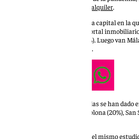
que más ha subido el
precio del alquiler
.
Valencia (74%), por su parte, es la capital en la 
alquiler, según un estudio del portal inmobiliario
Barcelona (62%) y Alicante (60%). Luego van Mála
(53%), Ávila (45%) y Madrid (44%).
Por otro lado, las menores subidas se han dado en
Bilbao (19%), Vitoria (19%), Pamplona (20%), Sa
(21% en los tres casos).
Otro de los datos analizados en el mismo estudio 