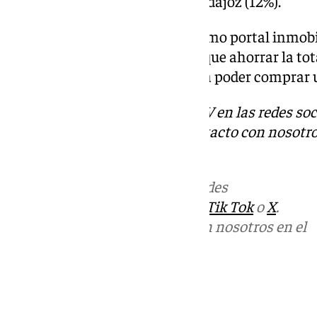
Huesca (18%), Melilla (13%) y Badajoz (12%).
Un estudio realizado por el mismo portal inmobil
la provincia de Málaga tendría que ahorrar la to
durante once años y medio para poder comprar 
Descubre más noticias de 101TV en las redes soc
Tok
o
X
. Puedes ponerte en contacto con nosotro
informativos@101tv.es
Más noticias de
101TV
en las redes
sociales:
Instagram
,
Facebook
,
Tik Tok
o
X
.
Puedes ponerte en contacto con nosotros en el
correo
informativos@101tv.es
Tags:
Últimas noticias