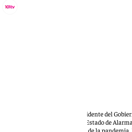
Lynx Devs
jueves, 13 marzo 2025, 10:33
Compartir:
Un 13 de marzo de 2020, el presidente del Gobie
el día siguiente se decretaría el Estado de Alar
por la COVID-19. Desde el inicio de la pandemia, 