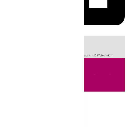
HOY
|
Fútbol
Primera División
LaLiga
Crisis Migratoria en Ceuta
101 Televisión
Andalucía