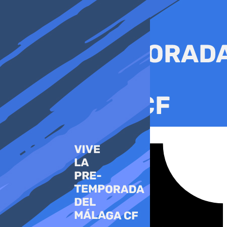
Ir
al
contenido
Tiktok