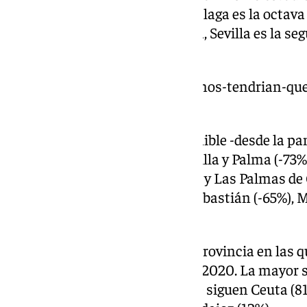
alquiler. Desde la pandemia, Málaga es la octava
la oferta. También en Andalucía, Sevilla es la s
disminuido.
https://www.101tv.es/malaguenos-tendrian-que
anos-para-comprar-vivienda/
La mayor caída de oferta disponible -desde la pa
Barcelona (-84%). Le siguen Sevilla y Palma (-73
Granada (-71% en los dos casos) y Las Palmas de
por debajo del 70% están San Sebastián (-65%), M
Bilbao (-61%).
Aún así, hay siete capitales de provincia en las q
aumentado desde diciembre de 2020. La mayor s
con un crecimiento del 149%. Le siguen Ceuta (81%