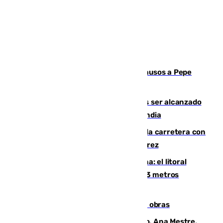
Granada despide con lágrimas y aplausos a Pepe
Habichuela
Un futbolista de 24 años muere tras ser alcanzado
por un rayo durante un partido en Tailandia
Muere un conductor tras salirse de la carretera con
su turismo en la A-480 a la altura de Jerez
Julio supera a junio en basura marina: el litoral
occidental malagueño recoge más de 33 metros
cúbicos de residuos
El Cádiz se afila ante un Granada en obras
La nueva presidenta del Parlamento, Ana Mestre,