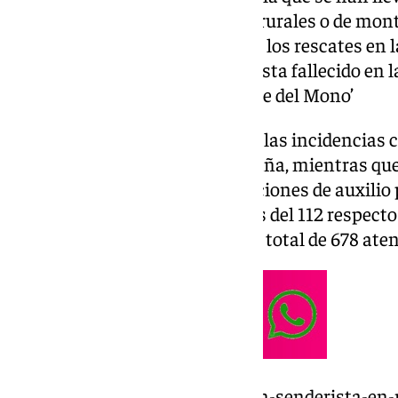
personas perdidas en espacios rurales o de mon
Desgraciadamente, el último de los rescates en
miércoles acabó con un senderista fallecido en la
ferrata conocida como el ‘Puente del Mono’
Del total de actuaciones, 456 de las incidencias
por rescates en zonas de montaña, mientras que 
otros tipos de búsquedas y peticiones de auxilio
incidentes atendido en las salas del 112 respecto
0,28%, al registrarse en 2023 un total de 678 ate
https://www.101tv.es/fallece-un-senderista-en