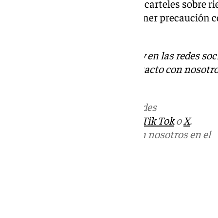
respetar las indicaciones de los carteles sobre 
resaltan que es fundamental tener precaución c
deslizamientos de laderas.
Descubre más noticias de 101Tv en las redes soc
Tok
o
X
. Puedes ponerte en contacto con nosotro
informativos@101tv.es
.
Más noticias de
101TV
en las redes
sociales:
Instagram
,
Facebook
,
Tik Tok
o
X
.
Puedes ponerte en contacto con nosotros en el
correo
informativos@101tv.es
Tags:
Últimas noticias