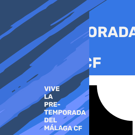
Ir
al
contenido
Tiktok