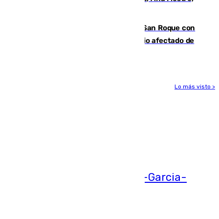
hace parada institucional en Cádiz
Estabilizado el incendio forestal de San Roque con
19 familias aún desalojadas y un domicilio afectado de
gravedad
Lo más visto >
Más noticias
Ver más >
05.08.2026