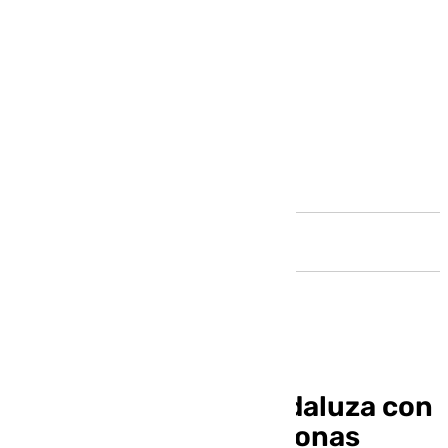
Andalucía
Málaga, provincia andaluza con
más rescates de personas