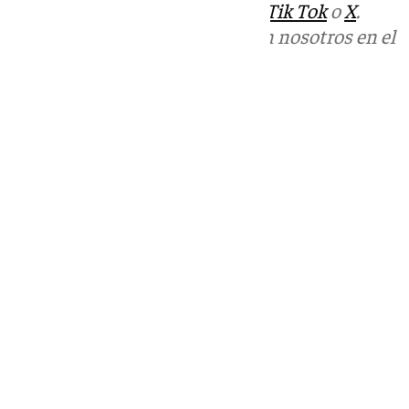
sociales:
Instagram
,
Facebook
,
Tik Tok
o
X
.
Puedes ponerte en contacto con nosotros en el
correo
informativos@101tv.es
Tags:
Últimas noticias