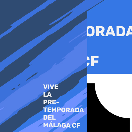
Ir
al
contenido
Tiktok