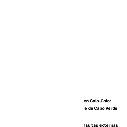
Vozinha, recibido como una estrella en Colo-Colo:
casi 30.000 aficionados arropan al héroe de Cabo Verde
en su presentación
Vithas Málaga crece en cirugías, consultas externas