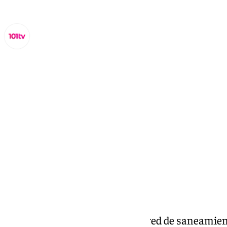
Lynx Devs
martes, 7 enero 2025, 10:48
Compartir:
Acosol repara dos tramos de la red de saneamie