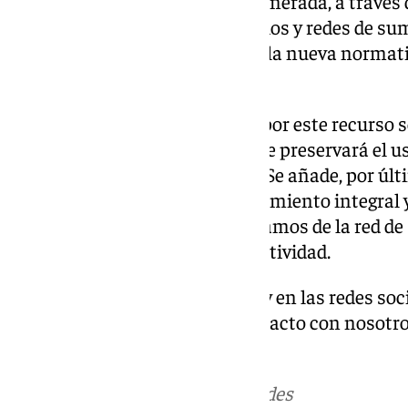
en potenciar el uso de agua regenerada, a través 
ampliación de sistemas terciarios y redes de su
la Costa del Sol, ya adaptados a la nueva normat
aprobará próximamente.
«Se trata de una firme apuesta por este recurso s
circular en el ciclo del agua y que preservará el u
abastecimiento a la población. Se añade, por últ
digitalización de la red de saneamiento integral
finalizado. Acosol repara dos tramos de la red 
Marbella para reducir la conductividad.
Descubre más noticias de 101Tv en las redes soc
Tok o X. Puedes ponerte en contacto con nosotro
informativos@101tv.es
Más noticias de
101TV
en las redes