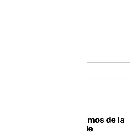
Andalucía
Acosol repara dos tramos de la
red de saneamiento de