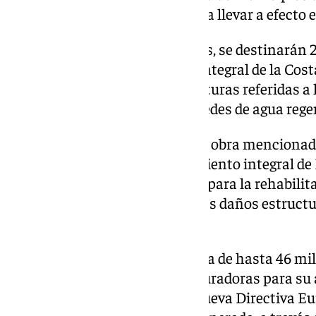
con 348,6 millones de euros para llevar a efecto 
De estos 348,6 millones de euros, se destinarán 
actuaciones del saneamiento integral de la Costa
comprendiendo las infraestructuras referidas a l
litoral, plantas depuradoras y redes de agua reg
En este apartado, al igual que la obra menciona
dos tramos de la red de saneamiento integral de
con una partida de 30 millones para la rehabilit
saneamiento integral con graves daños estructur
posibles vertidos al medio.
Además, cuenta con otra partida de hasta 46 mil
proceso e instalaciones en depuradoras para su
normativos contenidos en la nueva Directiva Eur