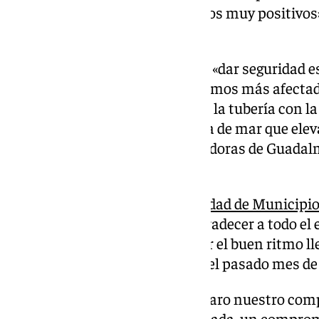
obteniendo «unos primeros datos muy positivos» 
conductividad.
Con esta actuación se pretende «dar seguridad es
saneamiento integral en los tramos más afectado
permitiendo la estanqueidad de la tubería con l
evitando las filtraciones de agua de mar que ele
de entrada a las plantas depuradoras de Guadal
(Marbella)», han apuntado.
El presidente de la
Mancomunidad de Municipios 
Manuel Cardeña, ha querido agradecer a todo el e
complicado de los trabajos y por el buen ritmo ll
inclemencias meteorológicas del pasado mes de
«Con esta actuación dejamos claro nuestro comp
calidad de nuestra agua regenerada, un comprom