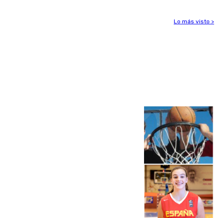
Lo más visto >
Más noticias
Ver más >