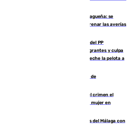
y altas en el primer semestre de 2026
Mejoras del agua en la Axarquía malagueña: se
sustituye una tubería de 50 años para frenar las averías
de agua en El Borge y Almáchar
Bendodo asegura que los gobiernos del PP
"cumplirán la ley" sobre los menores migrantes y culpa
al Gobierno por "inestabilidad": "Que no eche la pelota a
las comunidades"
Una ONG malagueña ganará un año de
comunicación gratuita con Apecom
Confiesa en un diario ser el autor del crimen el
hombre en prisión por asesinato de una mujer en
Benahavís
Juanpe vuelve a los entrenamientos del Málaga con
el grupo de manera progresiva