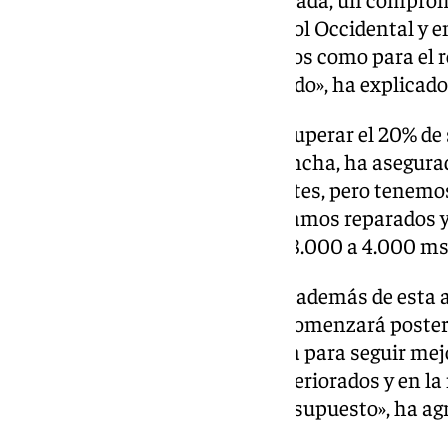
campos de golf de la Costa del Sol Occidental y 
que tanto para el riego de campos como para el r
es nuestro presente más preciado», ha explicado
Aunque la actuación acaba de superar el 20% de 
delegada de Acosol, Matilde Mancha, ha asegura
positivos». «Hay que ser prudentes, pero tenemo
optimistas viendo que en los tramos reparados 
conductividad de entre 7.000-18.000 a 4.000 ms
Es por ello que ha afirmado que además de esta
está prevista en Marbella, que comenzará poste
seguirá trabajando en esta línea para seguir me
integral «en los tramos más deteriorados y en l
posibilidades de inversión y presupuesto», ha ag