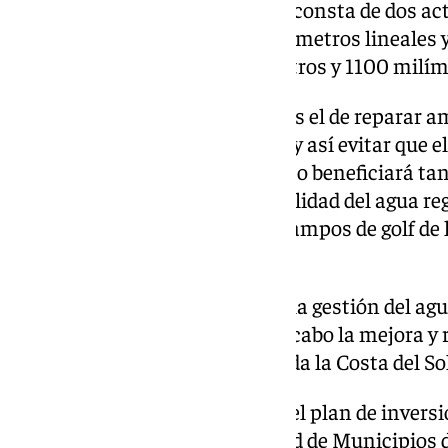
En concreto, el proyecto actual consta de dos a
Estepona, actuando sobre 1944 metros lineales 
otra, en Marbella, sobre 507 metros y 1100 milím
Han expresado que el objetivo es el de reparar 
más afectados por la corrosión y así evitar que e
salinidad a las depuradoras. Esto beneficiará ta
de la planta como a la propia calidad del agua r
se suministra para el riego de campos de golf de 
INVERSIONES
Desde la empresa pública para la gestión del ag
gran compromiso para llevar a cabo la mejora y 
infraestructuras hídricas en toda la Costa del So
Fruto de ello, han apuntado, es el plan de inve
en el Pleno de la Mancomunidad de Municipios de