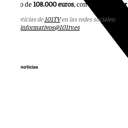
reparto de
108.000 euros
, con
120 euros po
Más noticias de
101TV
en las redes sociales:
Ins
correo
informativos@101tv.es
Tags:
Últimas noticias