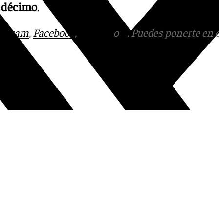
r décimo
.
tagram
,
Facebook
,
Tik Tok
o
X
. Puedes ponerte en 