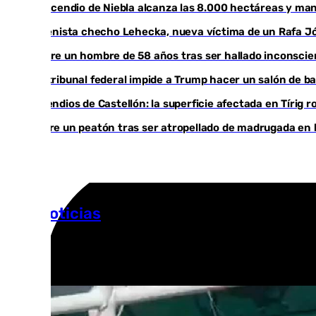
El incendio de Niebla alcanza las 8.000 hectáreas y ma
El tenista checho Lehecka, nueva víctima de un Rafa J
Muere un hombre de 58 años tras ser hallado inconsci
Un tribunal federal impide a Trump hacer un salón de ba
Incendios de Castellón: la superficie afectada en Tírig 
Muere un peatón tras ser atropellado de madrugada en l
Más noticias
Ver más >