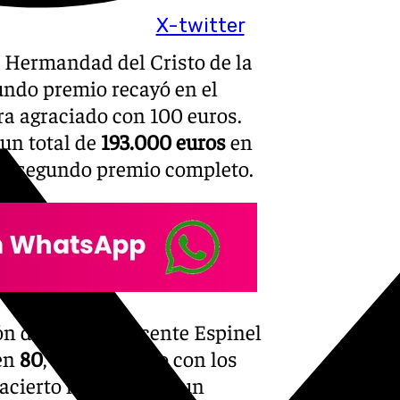
X-twitter
a Hermandad del Cristo de la
gundo premio recayó en el
ra agraciado con 100 euros.
 un total de
193.000 euros
en
n el segundo premio completo.
ión de Vecinos Vicente Espinel
en
80
, coincidiendo con los
 acierto ha supuesto un