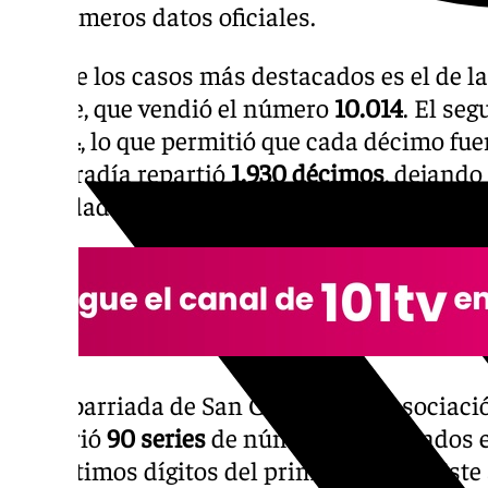
los primeros datos oficiales.
Uno de los casos más destacados es el de l
Sangre, que vendió el número
10.014
. El se
40.014
, lo que permitió que cada décimo fue
La cofradía repartió
1.930 décimos
, dejando
la ciudad. Por una sola cifra, no se llevaro
En la barriada de San Cristóbal, la Asociac
adquirió
90 series
de números terminados 
dos últimos dígitos del primer premio. Este