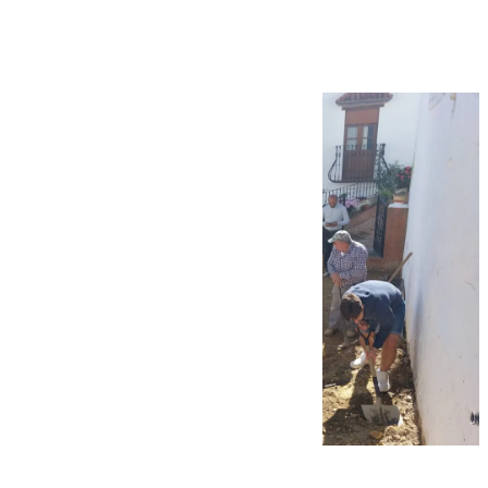
Benarrabá