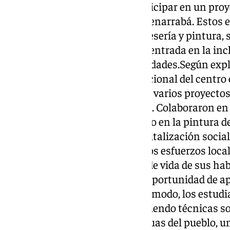
tuvieron la oportunidad de participar en un pro
Erasmus+ en el municipio de Benarrabá. Estos e
disciplinas como electrónica, yesería y pintura, 
experiencia única, que estuvo centrada en la inclu
de jóvenes con menos oportunidades.Según expli
Sánchez, coordinadora internacional del centro 
los estudiantes participaron en varios proyect
huella significativa en el pueblo. Colaboraron en
un espacio de co-living, así como en la pintura d
contribuyendo también a la revitalización socia
tipo de trabajo forma parte de los esfuerzos local
Andalucía y mejorar la calidad de vida de sus h
valiosa esta experiencia fue la oportunidad de 
de trabajo y materiales. De este modo, los estud
sobre bioconstrucción, descubriendo técnicas so
restauración de las casas antiguas del pueblo, u