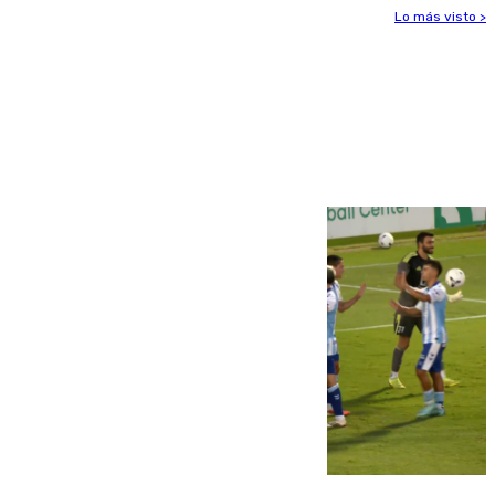
Lo más visto >
Más noticias
Ver más >