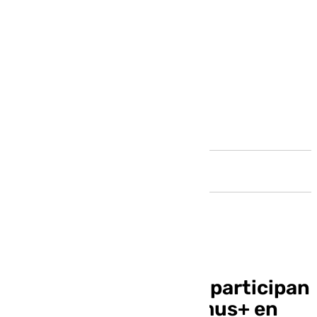
Andalucía
Alumnos holandeses participan
en el programa Erasmus+ en