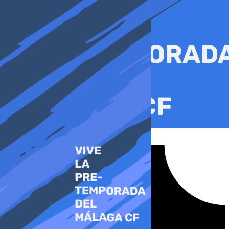
Ir
al
contenido
Tiktok