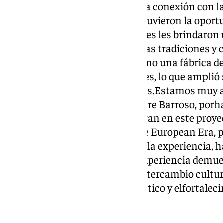
pasado con el futuro del lugar.La conexión con l
fundamental. Los estudiantes tuvieron la oportu
habitantes de Benarrabá, quienes les brindaron 
permitiéndoles sumergirse en las tradiciones y
visitaron industrias locales, como una fábrica d
gestión sostenible de los bosques, lo que ampli
medioambientales responsables.Estamos muy ag
Benarrabá y a su alcalde, Silvestre Barroso, por
que nuestros jóvenes participaran en este proy
queremos agradecer a Ricard, de European Era, 
organización y coordinación de la experiencia, h
intercambio tanvalioso. Esta experiencia demu
Erasmus+ no solo fomenta elintercambio cultur
la inclusión, el aprendizaje práctico y elfortal
locales.”.