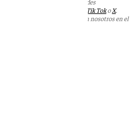
Más noticias de
101TV
en las redes
sociales:
Instagram
,
Facebook
,
Tik Tok
o
X
.
Puedes ponerte en contacto con nosotros en el
correo
informativos@101tv.es
Tags:
Últimas noticias