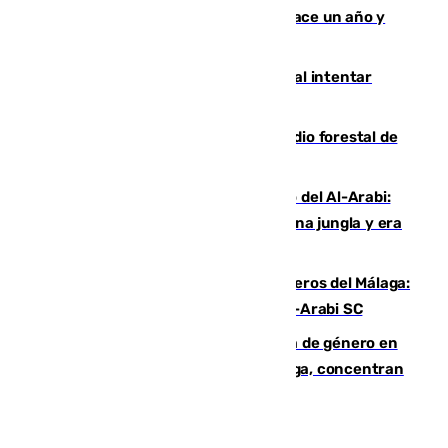
costaba 105 millones de euros menos hace un año y
jugaba en Leganés
Ceuta suma 82 fallecidos en el mar al intentar
cruzar la frontera española
Huelva eleva a emergencia el incendio forestal de
Niebla
Juanfran Funes, sobre el duro juego del Al-Arabi:
“Por momentos nos hemos metido en una jungla y era
hasta peligroso”
Ya se han estrenado los tres delanteros del Málaga:
Eneko Jauregui, bigoleador contra el Al-Arabi SC
35 mujeres asesinadas por violencia de género en
España en este 2026: Andalucía y Málaga, concentran
el foco de la tragedia