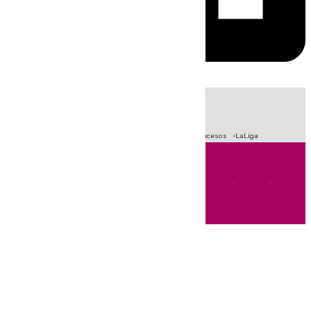
HOY
|
Fútbol
Primera División
Crisis Migratoria en Ceuta
Sucesos
LaLiga
Andalucía