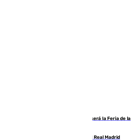
Talleres, escape room y música: así será la Feria de la
Juventud Cofrade de Málaga
El fichaje más caro de la historia del Real Madrid