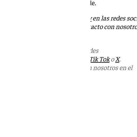
soplarán de forma floja y variable.
Descubre más noticias de
101Tv
en las redes soc
Tok
o
X
. Puedes ponerte en contacto con nosotro
informativos@101tv.es
Más noticias de
101TV
en las redes
sociales:
Instagram
,
Facebook
,
Tik Tok
o
X
.
Puedes ponerte en contacto con nosotros en el
correo
informativos@101tv.es
Tags:
Últimas noticias