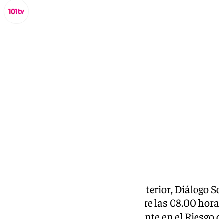
Miguel Alfonso
viernes, 28 febrero 2025, 08:56
Compartir:
La Consejería de Presidencia, Interior, Diálogo S
Administrativa ha activado sobre las 08.00 horas
Plan Especial de Emergencias ante en el Riesgo