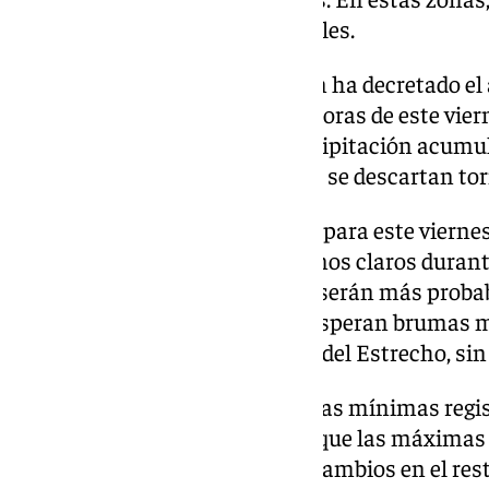
produzcan tormentas ocasionales.
Ya en Huelva, la Aemet también ha decretado el a
las 6,00 horas hasta las 18,00 horas de este vier
estas tierras se espera una precipitación acumul
por metro cuadrado, además no se descartan to
A nivel regional, la Aemet prevé para este viern
cubiertos, con apertura de algunos claros durant
que las precipitaciones débiles serán más probabl
final de la tarde. Asimismo, se esperan brumas ma
mediterráneo occidental y área del Estrecho, sin
En cuanto a las temperaturas, las mínimas regis
registrarán cambios, mientras que las máximas 
el tercio occidental, con pocos cambios en el res