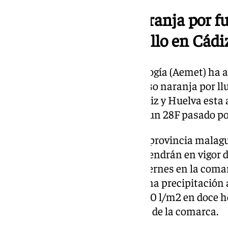
Un 28F con alerta naranja por fu
Málaga y aviso amarillo en Cádi
La Agencia Estatal de Meteorología (Aemet) ha a
febrero, Día de Andalucía, el aviso naranja por l
de Málaga, mientras que en Cádiz y Huelva esta a
nivel amarillo. Se avecina pues un 28F pasado p
Según la web de la Aemet, en la provincia malagu
amarillo por tormenta se mantendrán en vigor de
término de la jornada de este viernes en la coma
esta zona, se espera alcanzar una precipitació
litros por metro cuadrado y de 60 l/m2 en doce 
probable en la mitad occidental de la comarca.