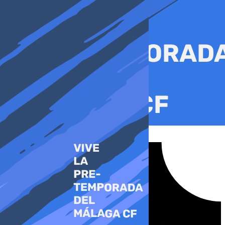
Ir
al
contenido
Tiktok