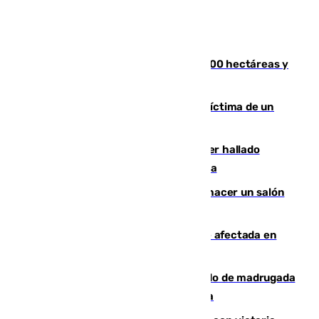
El incendio de Niebla alcanza las 8.000 hectáreas y
mantiene desalojadas a 474 personas
El tenista checho Lehecka, nueva víctima de un
Rafa Jódar que está siendo imparable
Muere un hombre de 58 años tras ser hallado
inconsciente en una piscina en Cómpeta
Un tribunal federal impide a Trump hacer un salón
de baile en la Casa Blanca
Incendios de Castellón: la superficie afectada en
Tírig roza las 400 hectáreas
Muere un peatón tras ser atropellado de madrugada
en la carretera A-7 a su paso por Málaga