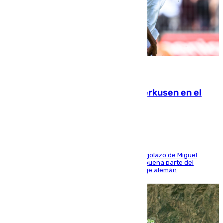
08.08.2026
El Sevilla se desinfla ante el Leverkusen en el
último ensayo (1-2)
El conjunto de Luis García se adelantó con un golazo de Miguel
Sierra y ofreció buenas sensaciones durante buena parte del
encuentro, pero acabó cediendo ante el empuje alemán