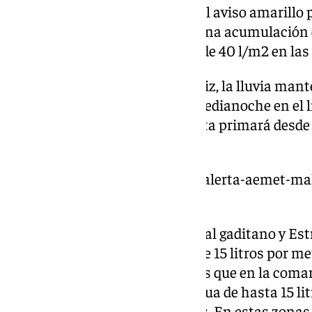
En este mismo tramo horario, el aviso amarillo p
donde se prevé que se alcance una acumulación d
metro cuadrado en una hora, y de 40 l/m2 en las
En cuanto a la provincia de Cádiz, la lluvia mant
desde las 6.00 horas hasta la medianoche en el l
Grazalema y Estrecho esta alerta primará desde l
la jornada de este viernes.
https://www.101tv.es/naranja-alerta-aemet-mal
andalucia/
En concreto, en la zona del litoral gaditano y Est
una precipitación acumulada de 15 litros por me
40 l/m2 en doce horas, mientras que en la coma
alcance una acumulación de agua de hasta 15 li
hora, y de 50 l/m2 en doce horas. En estas zonas,