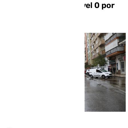
de preemergencia nivel 0 por
lluvias