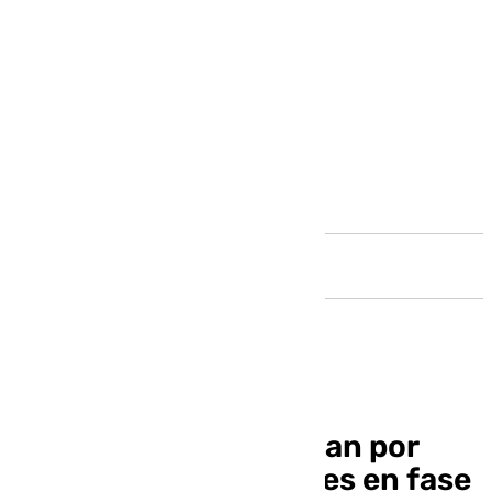
Andalucía
Andalucía activa el plan por
riesgo de inundaciones en fase