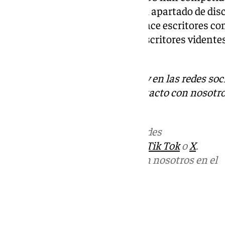
en la categoría general y 17 en el apartado de dis
en cuento (568 en general y quince escritores con
la categoría de novela, (843 de escritores vident
visual).
Descubre más noticias de 101Tv en las redes soc
Tok
o
X
. Puedes ponerte en contacto con nosotro
informativos@101tv.es
Más noticias de
101TV
en las redes
sociales:
Instagram
,
Facebook
,
Tik Tok
o
X
.
Puedes ponerte en contacto con nosotros en el
correo
informativos@101tv.es
Tags:
Últimas noticias