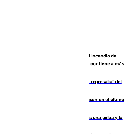
340 personas más desalojadas por el incendio de
Niebla, que mantiene a 410 evacuadas y contiene a más
de 500 efectivos
Italia responde ante las "medidas de represalia" del
Gobierno de Sánchez
El Sevilla se desinfla ante el Leverkusen en el último
ensayo (1-2)
Tensión en la prisión de Alhaurín tras una pelea y la
incautación de un punzón