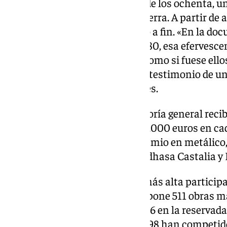
centrado en el Madrid cultural de los ochenta, un
otro espacio no definido de la Sierra. A partir d
que atrapa al lector de principio a fin. «En la d
barbaridad, ha sido volver a los 80, esa efervesce
lugar de los personajes, a vivir como si fuese ello
autora que ha querido, dice, dar testimonio de un
captar la atención de los lectores.
Todos los ganadores de la categoría general reci
en el apartado de novela y de 10.000 euros en ca
cuento y poesía. Además del premio en metálico,
editadas por la Editorial RBA, Edhasa Castalia 
Esta es la que ha registrado la más alta particip
trabajos presentados, lo que supone 511 obras má
sido en la categoría absoluta y 46 en la reservada
discapacidad visual). De ellas, 898 han competid