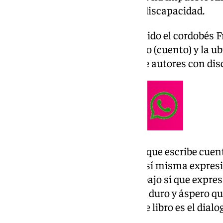
modalidades para autores con discapacidad.
Los andaluces premiados han sido el cordobés F
(poesía), la jiennense Mar Horno (cuento) y la u
Ana Eugenia Venegas (novela de autores con dis
Para Francisco Javier Guerrero, que escribe cue
alternativas, la poesía no es en sí misma expresi
vida –matiza–. Pero en este trabajo sí que expres
dialoga con el dolor. Es un texto duro y áspero 
sino que la verdadera voz de este libro es el dialo
Guerrero.