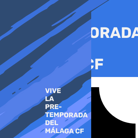
Ir
al
contenido
Tiktok