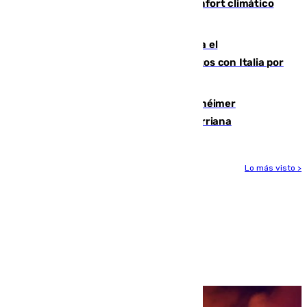
Málaga contabiliza 148 zonas de confort climático
para enfrentar las altas temperaturas
Marlaska notifica a la Unión Europea el
restablecimiento de controles fronterizos con Italia por
vía aérea y marítima
Hallan sin vida al granadino con Alzhéimer
desaparecido hace una semana en Churriana
Lo más visto >
Más noticias
Ver más >