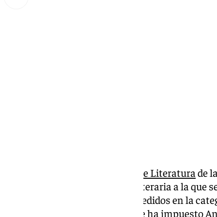
Lynx Devs
jueves, 13 febrero 2025, 13:22
Compartir:
El jurado de los
Premios Tiflos de Literatura
de l
ganadores de cada modalidad literaria a la que s
galardones, dos de los tres concedidos en la cat
autores andaluces, y también se ha impuesto An