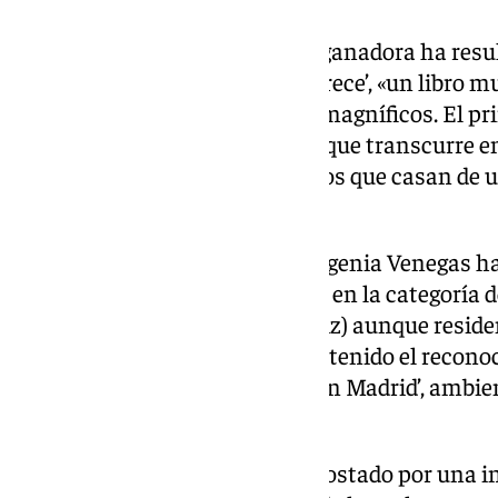
En la modalidad de cuentos, la ganadora ha res
por su ‘Más común de lo que parece’, «un libro m
interna y con algunos cuentos magníficos. El pr
los lectores, sólo voy a desvelar que transcurre e
ángel, y eso ya son dos elementos que casan de
destacado el jurado.
Por su parte, la marbellí Ana Eugenia Venegas h
Tiflos en esta ocasión de novela en la categoría
visual. Natural de Ubrique (Cádiz) aunque resid
cerca de 30 años, Venegas ha obtenido el reconoc
Literatura por la obra ‘No solo en Madrid’, ambi
con toques de novela negra.
En esta ocasión, Venegas ha apostado por una in