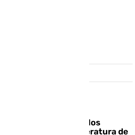
Andalucía
Andalucía triunfa en los
Premios Tiflos de Literatura de