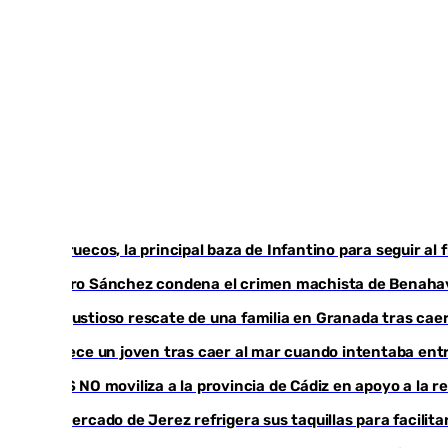
Marruecos, la principal baza de Infantino para seguir al 
Pedro Sánchez condena el crimen machista de Benaha
Angustioso rescate de una familia en Granada tras caer
Fallece un joven tras caer al mar cuando intentaba en
CIES NO moviliza a la provincia de Cádiz en apoyo a la 
El mercado de Jerez refrigera sus taquillas para facilita