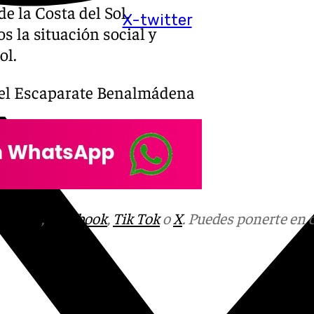
e la Costa del Sol.
X-twitter
s la situación social y
ol.
 el Escaparate Benalmádena
tagram
,
Facebook
,
Tik Tok
o
X
. Puedes ponerte en 