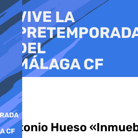
Ir
al
contenido
Antonio Hueso «Inmuebl