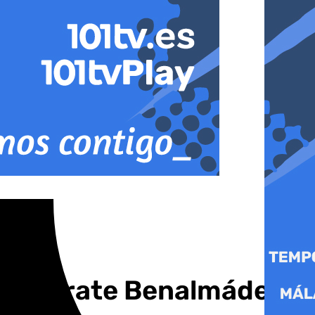
Escaparate Benalmádena