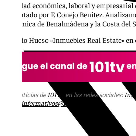
actividad económica, laboral y empresarial d
Presentado por F. Conejo Benítez. Analizamo
económica de Benalmádena y la Costa del S
Antonio Hueso «Inmuebles Real Estate» en
Más noticias de
101TV
en las redes sociales:
Ins
correo
informativos@101tv.es
Tags: