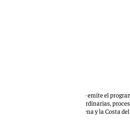
Miguel Alfonso
martes, 18 febrero 2025, 18:35
Compartir:
Todos los martes a las 21.30h se emite el progr
actualidad, cultos, actos, extraordinarias, proce
el mundo cofrade de Benalmádena y la Costa del
Marmolejo.