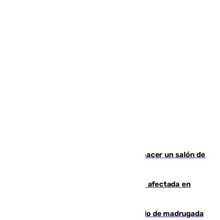
Un tribunal federal impide a Trump hacer un salón de
baile en la Casa Blanca
Incendios de Castellón: la superficie afectada en
Tírig roza las 400 hectáreas
Muere un peatón tras ser atropellado de madrugada