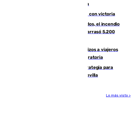
en la carretera A-7 a su paso por Málaga
El Granada cierra su puesta a punto con victoria
Un mes de la tragedia de Los Gallardos, el incendio
que acabó con la vida de 14 personas y arrasó 5.200
hectáreas
España establece controles fronterizos a viajeros
procedentes de Italia por la presión migratoria
El Ayuntamiento desarrolla una estrategia para
recuperar la identidad patrimonial de Sevilla
Lo más visto >
Más noticias
Ver más >