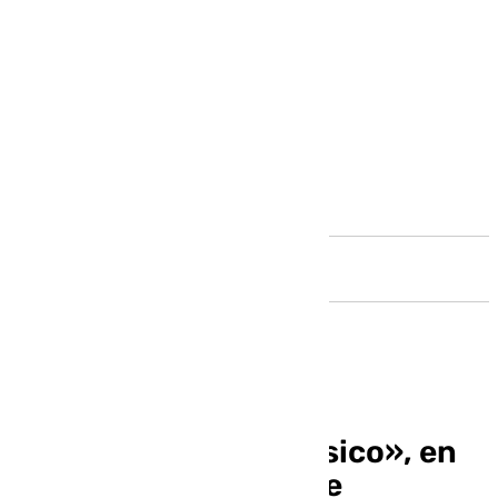
Andalucía
Arturo Cáceres, «músico», en
Benalmádena Cofrade