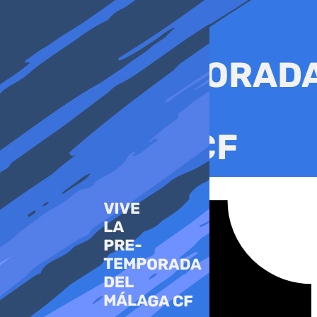
Ir
al
contenido
Tiktok