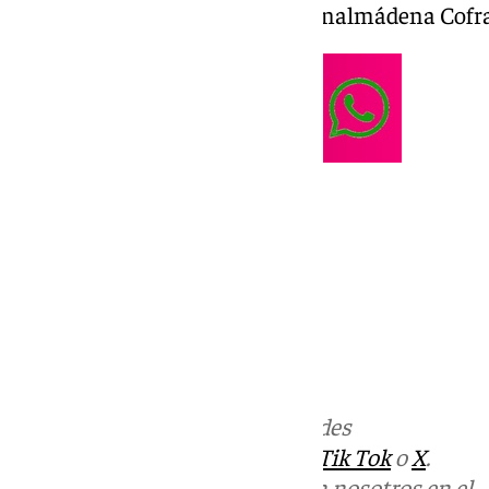
Arturo Cáceres, «músico», en Benalmádena Cofra
Más noticias de
101TV
en las redes
sociales:
Instagram
,
Facebook
,
Tik Tok
o
X
.
Puedes ponerte en contacto con nosotros en el