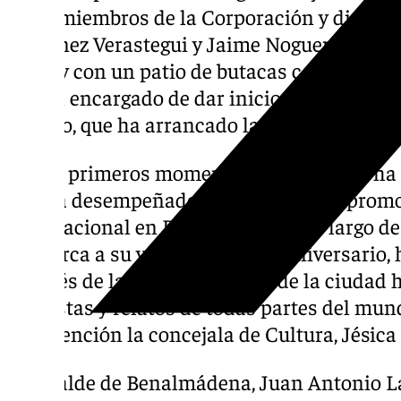
Pozo, miembros de la Corporación y direct
Martínez Verastegui y Jaime Noguera. Poco 
tarde y con un patio de butacas completo de
sido el encargado de dar inicio a una cere
cómico, que ha arrancado las risas y aplauso
En los primeros momentos de la gala, se ha
que ha desempeñado el Festival en la promo
internacional en Benalmádena a lo largo de
se acerca a su vigésimo quinto aniversario,
a través de la cual los vecinos de la ciudad
cineastas y relatos de todas partes del mu
intervención la concejala de Cultura, Jésica 
El alcalde de Benalmádena, Juan Antonio L