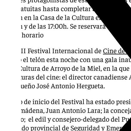
son gratuitas hasta completar aforo. Las inv
retiran en la Casa de la Cultura el día antes d
10:00h y de las 17:00h. Se reservará un cup
tramo horario
El XXIII Festival Internacional de
Cine de 
alzado el telón esta noche con una gala ina
de la Cultura de Arroyo de la Miel, en la qu
dos figuras del cine: el director canadiense
malagueño José Antonio Hergueta.
El acto de inicio del Festival ha estado pres
Benalmádena, Juan Antonio Lara; la conceja
Trujillo; el edil y consejero-delegado del Pue
diputado provincial de Seguridad y Emergen