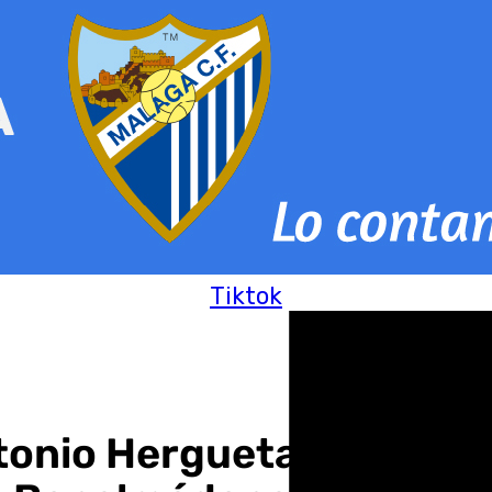
Tiktok
onio Hergueta premiados