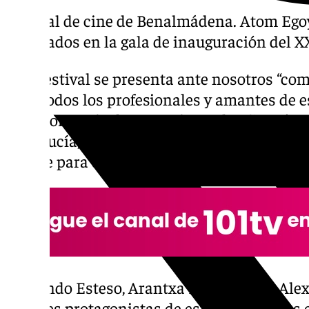
Festival de cine de Benalmádena. Atom Ego
premiados en la gala de inauguración del XX
Este festival se presenta ante nosotros “co
para todos los profesionales y amantes de 
la importancia de potenciar cada año más es
Andalucía,
Juan Antonio Lara
, enfatizó que
detalle para que “brille con luz propia”.
Fernando Esteso, Arantxa Echevarría y Alex 
grandes protagonistas de esta edición. Las 