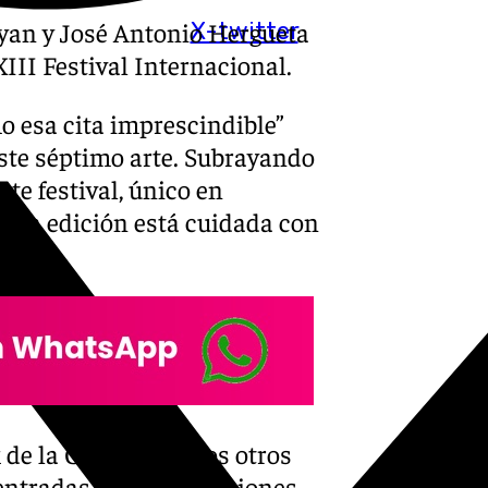
yan y José Antonio Hergueta
X-twitter
III Festival Internacional.
mo esa cita imprescindible”
este séptimo arte. Subrayando
te festival, único en
 esta edición está cuidada con
de la Croix serán los otros
entradas a las proyecciones