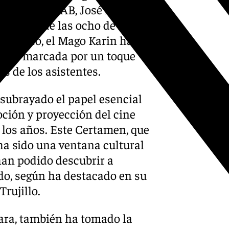
ores del FICCAB, José Ramón
después de las ocho de la
 público, el Mago Karin ha
monia marcada por un toque
s de los asistentes.
 subrayado el papel esencial
ción y proyección del cine
 los años. Este Certamen, que
 ha sido una ventana cultural
 han podido descubrir a
ndo, según ha destacado en su
Trujillo.
ara, también ha tomado la