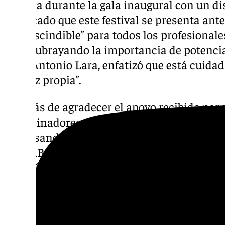
palabra durante la gala inaugural con un di
destacado que este festival se presenta ant
imprescindible” para todos los profesional
arte. Subrayando la importancia de potencia
Juan Antonio Lara, enfatizó que está cuidada
con luz propia”.
Además de agradecer el apoyo recibido por p
patrocinadores, Juan Antonio Lara puso esp
impulsando la cultura y este festival, enfat
FICCAB tiene para el mundo del cine, no so
también en la provincia de Málaga, “siendo un
calidad de las cintas que se emiten y de los
Por su parte, la edil de Cultura, Jésica Trujil
llenará de arte, cultura y pasión por el ci