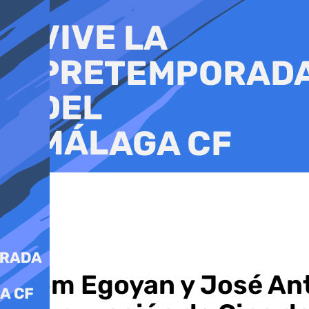
Ir
al
contenido
Atom Egoyan y José Ant