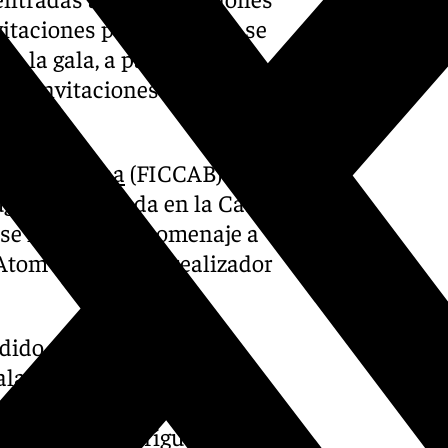
itaciones para las galas se
e la gala, a partir de las
o de invitaciones para cada
Benalmádena
(FICCAB) ha
ugural celebrada en la Casa
e se ha rendido homenaje a
 Atom Egoyan y el realizador
idido por el alcalde de
la de Cultura, Jésica
rto, José Luis Bergillos, el
cias, Luis Rodríguez del