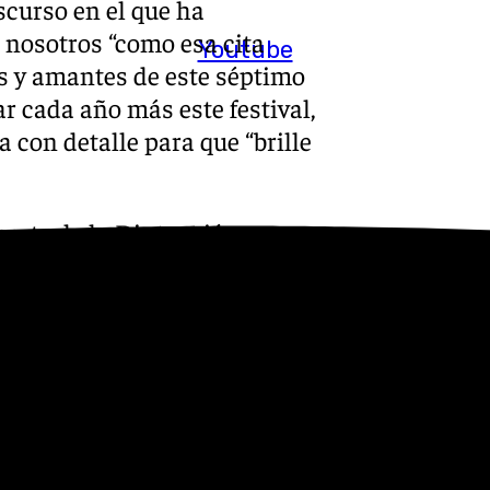
scurso en el que ha
e nosotros “como esa cita
Youtube
es y amantes de este séptimo
r cada año más este festival,
 con detalle para que “brille
arte de la Diputación y otros
ecial hincapié en seguir
izando la importancia que
lo en Benalmádena, sino
 orgullo” el alto nivel y
 premiados.
lo, destacó que este festival
ne Benalmádena durante una