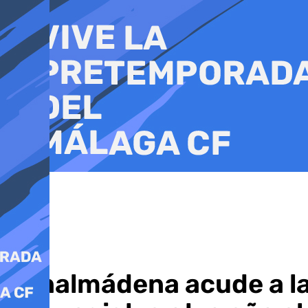
Ir
al
contenido
Benalmádena acude a la