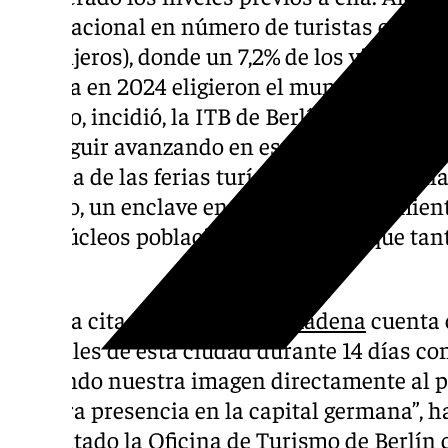
internacional en número de turistas en Ben
extranjeros), donde un 7,2% de los viajeros 
Málaga en 2024 eligieron el municipio”, rec
Por eso, incidió, la ITB de Berlín es clave 
por seguir avanzando en esta línea que va p
en “una de las ferias turísticas internacion
mundo, un enclave en el que el Ayuntamien
tres núcleos poblacionales y el spot que ta
2025”.
En esta cita turística,
Benalmádena
cuenta 
las calles de esta ciudad durante 14 días co
“llevando nuestra imagen directamente al 
nuestra presencia en la capital germana”, h
ha visitado la Oficina de Turismo de Berlín 