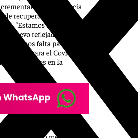
incrementando la presencia
o de recuperar todo el
mia. “Estamos registrando
 de nuevo reflejado en 2024,
que aún nos falta para igualar
 de que llegara el Covid a
istas alemanes en la
 la pandemia, aún no se han
ania es el quinto mercado