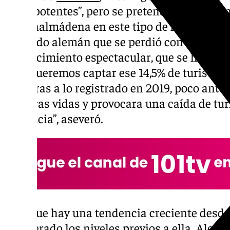
“muy potentes”, pero se pretende ir a más, 
de Benalmádena en este tipo de ferias en pr
mercado alemán que se perdió con la pande
un crecimiento espectacular, que se ha visto
pero queremos captar ese 14,5% de turistas 
las cifras a lo registrado en 2019, poco antes
nuestras vidas y provocara una caída de tur
provincia”, aseveró.
“Aunque hay una tendencia creciente desde
recuperado los niveles previos a ella. Alem