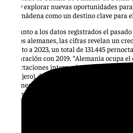
lazos y explorar nuevas oportunidades para
Benalmádena como un destino clave para el
En cuanto a los datos registrados el pasad
viajeros alemanes, las cifras revelan un cr
respecto a 2023, un total de 131.445 pernoct
comparación con 2019. “Alemania ocupa el 
pernoctaciones internacionales en el municip
extranjero), destacando que el 7,7% del aloj
alemanes en la provincia de Málaga lo hizo
Benalmádena acude a la ITB de Berlín par
que registra otro año al alza en pernoctacio
Descubre más noticias de
101Tv
en las rede
sociales:
Instagram
,
Facebook
,
Tik Tok
o
X
.