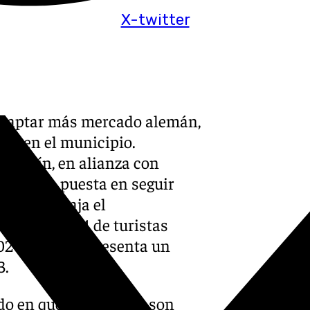
X-twitter
a captar más mercado alemán,
nes en el municipio.
Berlín, en alianza con
la mirada puesta en seguir
 que trabaja el
to en 21.134 de turistas
24, lo que representa un
3.
ido en que estos datos son