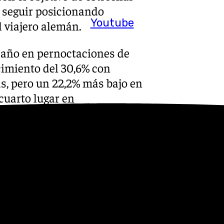
 seguir posicionando
Youtube
 viajero alemán.
o año en pernoctaciones de
ecimiento del 30,6% con
as, pero un 22,2% más bajo en
cuarto lugar en
io, (el 4,1% del total
amiento de noche de turistas
 en Benalmádena”, apostilló.
a captar más mercado alemán,
nes en el municipio.
s
 Puedes ponerte en contacto