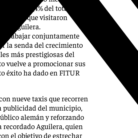
almádena (4% del total de
alemanes que visitaron
ordó Aguilera.
para trabajar conjuntamente
or la senda del crecimiento
ales más prestigiosas del
to vuelve a promocionar sus
nto éxito ha dado en FITUR
con nueve taxis que recorren
n publicidad del municipio,
público alemán y reforzando
a recordado Aguilera, quien
con el objetivo de estrechar