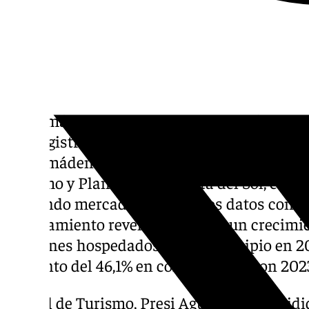
Benalmádena acude a la ITB de Berlín par
que registra otro año al alza en pernoctacio
Benalmádena acude esta semana a la ITB de 
Turismo y Planificación Costa del Sol, con 
captando mercado alemán. Los datos con los
Ayuntamiento revelan de nuevo un crecimien
alemanes hospedados en el municipio en 20
aumento del 46,1% en comparación con 202
La edil de
Turismo
, Presi Aguilera, ha incid