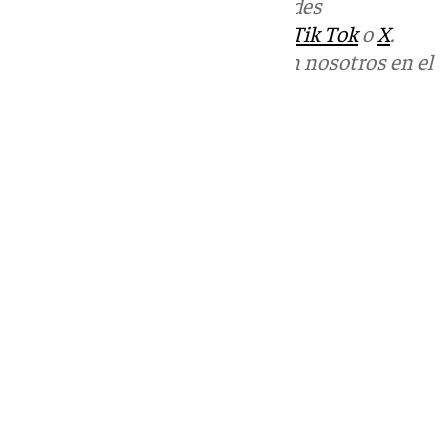
Más noticias de
101TV
en las redes
sociales:
Instagram
,
Facebook
,
Tik Tok
o
X
.
Puedes ponerte en contacto con nosotros en el
correo
informativos@101tv.es
Tags:
Últimas noticias