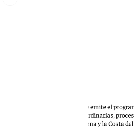
Miguel Alfonso
martes, 22 octubre 2024, 18:36
Compartir:
Todos los martes a las 21.30h se emite el prog
actualidad, cultos, actos, extraordinarias, proce
el mundo cofrade de Benalmádena y la Costa del 
Marmolejo.