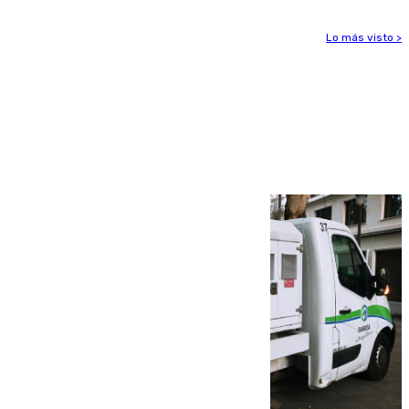
Lo más visto >
Más noticias
Ver más >