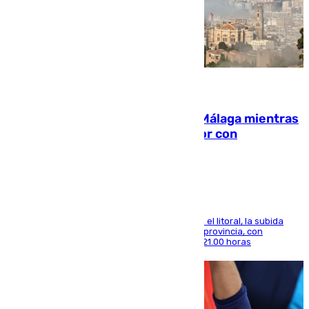
08.08.2026
El taró tiñe de niebla la costa de Málaga mientras
el calor se concentra en el interior con
Antequera en aviso amarillo
Mientras se alivia la sensación de bochorno en el litoral, la subida
térmica se notará sobre todo en el norte de la provincia, con
máximas que rozarán los 38 grados hasta las 21.00 horas