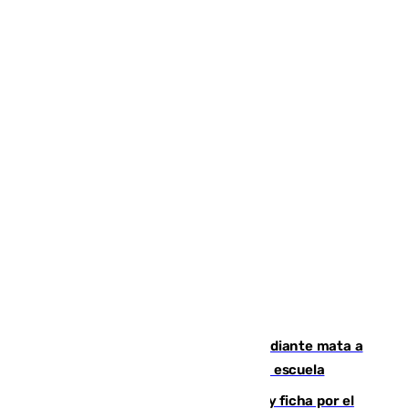
Desastre en Tailandia: un joven estudiante mata a
tiros a sus abuelo y a profesores en una escuela
Luca Zidane rompe con el Granada y ficha por el