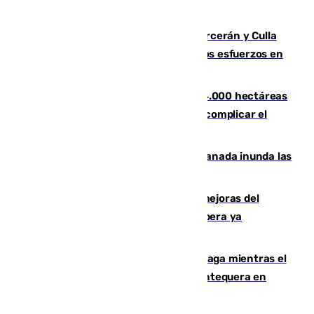
Leganés
Incendios de Castellón: Sierra Engarcerán y Culla
evolucionan positivamente y centran los esfuerzos en
Tírig
El incendio de Niebla ya supera las 4.000 hectáreas
afectadas y "se espera que se vuelva a complicar el
fuego"
Una tormenta en la provincia de Granada inunda las
calles de Puebla de Don Fadrique
La inversión del Ayuntamiento en mejoras del
entorno del Prado de San Sebastián supera ya
1.600.000 euros
El taró tiñe de niebla la costa de Málaga mientras el
calor se concentra en el interior con Antequera en
aviso amarillo