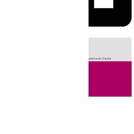
HOY
|
Fútbol
LaLiga
Sucesos
Primera División
Crisis Migratoria en Ceuta
Andalucía