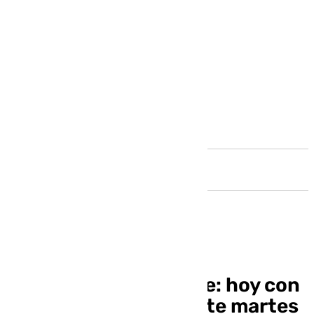
Andalucía
Benalmádena Cofrade: hoy con
Miguel Ángel Rosa este martes