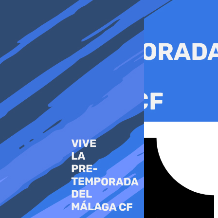
Ir
al
contenido
Tiktok