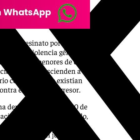
 como asesinato por violencia
inada por violencia género en
a tres hijos menores de edad,
ncia de género ascienden a
rio confirman que existían
ontra el presunto agresor.
na denuncia el pasado 20 de
oración y remitirse al juzgado,
de protección. En concreto,
nvestigación, el juicio tuvo