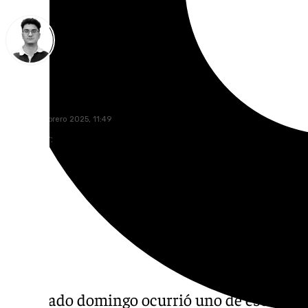
Ignacio Pérez
lunes, 10 febrero 2025, 11:49
Compartir:
El pasado domingo ocurrió uno de esos suc