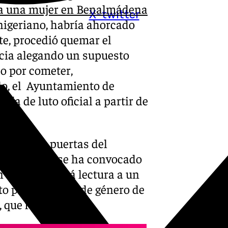
o a una mujer en Benalmádena
X-twitter
nigeriano, habría ahorcado
te, procedió quemar el
ncia alegando un supuesto
o por cometer,
lo, el Ayuntamiento de
a de luto oficial a partir de
cio a las puertas del
edia asta y se ha convocado
n el que se dará lectura a un
to por violencia de género de
 que fue detenido.