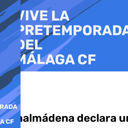
Ir
al
contenido
Benalmádena declara un 