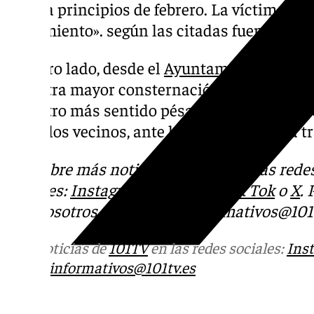
lugar a principios de febrero. La víctima «e
seguimiento». según las citadas fuentes.
Por otro lado, desde el
Ayuntamiento de Be
«nuestra mayor consternación ante el trági
«nuestro más sentido pésame a los familiare
todos los vecinos, ante la dimensión de la t
Descubre más noticias de 101Tv en las rede
sociales:
Instagram
,
Facebook
,
Tik Tok
o
X
.
con nosotros en el correo
informativos@101t
Más noticias de
101TV
en las redes sociales:
Ins
correo
informativos@101tv.es