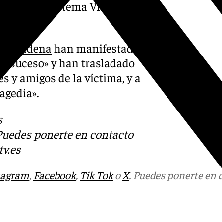
staba en el sistema VioGén en
nalmádena
han manifestado
co suceso» y han trasladado
s y amigos de la víctima, y a
ragedia».
s
 Puedes ponerte en contacto
v.es
tagram
,
Facebook
,
Tik Tok
o
X
. Puedes ponerte en 