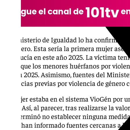
El Ministerio de Igualdad lo ha confirmado
de género. Esta sería la primera mujer ases
Andalucía en este año 2025. La víctima tení
por lo que los menores huérfanos por viole
tres en 2025. Asimismo, fuentes del Ministe
denuncias previas por violencia de género c
La mujer estaba en el sistema VioGén por u
enero. Así, al parecer, tras realizarse la val
se determinó no establecer ninguna medida 
según han informado fuentes cercanas a la i