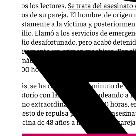
de todos los lectores.
Se trata del asesinat
a manos de su pareja. El hombre, de origen 
supuestamente a la víctima y, posteriormen
domicilio. Llamó a los servicios de emerge
incendio desafortunado, pero acabó detenid
presuntamente, un crimen machista. Por el
Benalmádena, ha informado que decreta un dí
las 12.00 horas de este lunes.
Además, se ha convocado un minuto de silen
Consistorio con las banderas ondeando a m
un Pleno extraordinario a las 12.30 horas, e
manifiesto de repulsa por el trágico asesina
una vecina de 48 años a manos de su pareja,