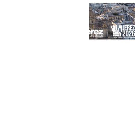
Portada
Andalucía
Sevilla
Málaga
Granada
España
Internacional
Economía
Sociedad