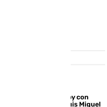
Andalucía
Benalmádena Life: hoy con
Carmen Quintero y Luis Miguel