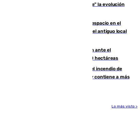
personas que siguen con "incertidumbre" la evolución
del viento
Las marcas internacionales ganan espacio en el
Centro de Málaga: la Tagliatella abre en el antiguo local
de Vox Sports Bar
Moreno pide extremar la precaución ante el
incendio de Niebla, que supera las 4.000 hectáreas
340 personas más desalojadas por el incendio de
Niebla, que mantiene a 410 evacuadas y contiene a más
de 500 efectivos trabajando
Lo más visto >
Más noticias