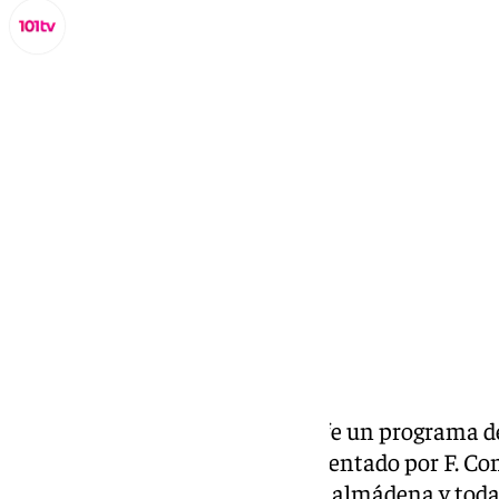
Miguel Alfonso
jueves, 24 octubre 2024, 08:47
Compartir:
Todos los días Benalmádena Life un programa ded
cultural de la Costa del Sol. Presentado por F. C
social, cultural y eventos de Benalmádena y toda 