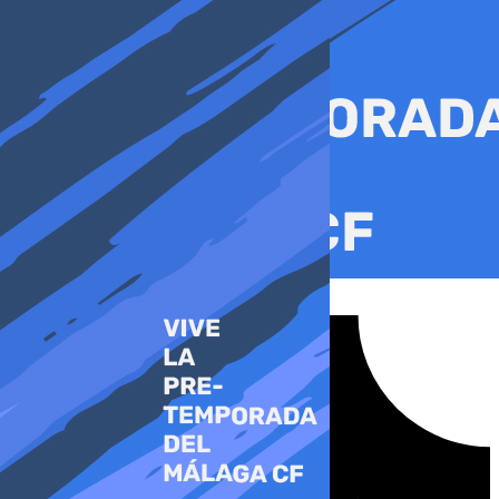
Ir
al
contenido
Tiktok