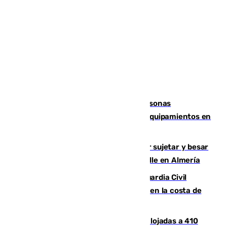
Emvisesa refuerza la atención a personas
vulnerables con cesión de viviendas y equipamientos en
Sevilla
Condenado a dos años de cárcel por sujetar y besar
a una menor tras abordarla en plena calle en Almería
Persecución en Punta Umbría: la Guardia Civil
interviene más de 800 kilos de cocaína en la costa de
Huelva
El incendio de Niebla mantiene desalojadas a 410