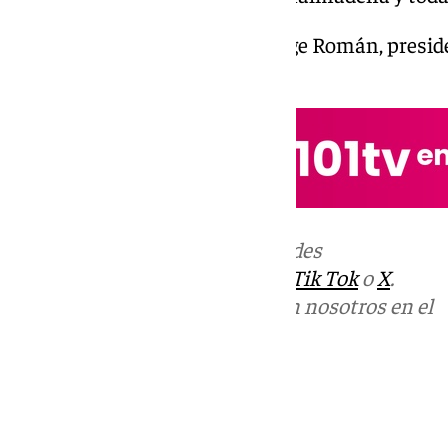
Benalmádena Life: hoy con Jorge Román, presid
miércoles 23 de octubre
Más noticias de
101TV
en las redes
sociales:
Instagram
,
Facebook
,
Tik Tok
o
X
.
Puedes ponerte en contacto con nosotros en el
correo
informativos@101tv.es
Tags:
Benalmádena Life