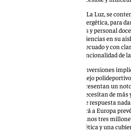
En cuanto a la Escuela Infantil La Luz, se conte
el 40% dirigido a la eficiencia energética, para 
históricas de padres de alumnos y personal doce
que presenta importantes deficiencias en su ai
un sistema de climatización adecuado y con clar
fachada, comprometiendo la funcionalidad de la
Otro grueso importante de las inversiones impli
euros a instalaciones del complejo polideportivo
y ampliando las actuales, que presentan un noto
conscientes de que los clubes necesitan de más 
que nos comprometimos a darle respuesta nada más
alcalde. El proyecto que se llevará a Europa prevé
deterioradas por unas nuevas, unos tres millone
deportivas y de eficiencia energética y una cubier