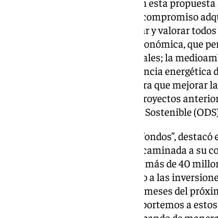
El alcalde ha subrayado que, con esta propuesta 
ciudad, “se da cumplimiento al compromiso adqu
ahora pueden participar, aportar y valorar todo
“en una triple perspectiva”, la económica, que p
no adaptada a los tiempos actuales; la medioam
decidida por el peatón y la eficiencia energética 
la social, cuya finalidad no es otra que mejorar la
todo ello dando continuidad a proyectos anterio
Objetivos de Desarrollo Urbano Sostenible (ODS)
“Si Benalmádena lograra estos fondos”, destacó 
transformación de la ciudad encaminada a su c
sumaríamos 19,5 millones a los más de 40 millo
que iniciamos el mandato, junto a las inversion
para finales de 2025 y primeros meses del próxim
es muy importante que todos aportemos a estos 
futuro de
Benalmádena
, participando de manera