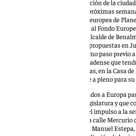
para 12 proyectos de modernización de la ciudad.
Benalmádena
solicitará en las próximas semana
euros en la nueva convocatoria europea de Plane
de Entidades Locales, con cargo al Fondo Europe
(FEDER). Así lo ha avanzado el alcalde de Benal
quien ha explicado primero las propuestas en Ju
municipales de la oposición, como paso previo a
conjunto de la sociedad benalmadense que tendr
febrero, a partir de las 12.00 horas, en la Casa d
serán también llevados en breve a pleno para su
Benalmádena solicitaría así fondos a Europa par
impulsados desde el inicio de legislatura y que 
inversiones para la ciudad con el impulso a la s
Carranque, la reordenación de la calle Mercurio c
reedificación del centro cultural Manuel Estepa, 