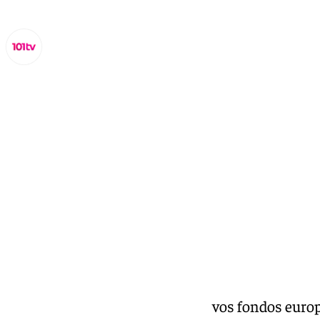
Lynx Devs
miércoles, 12 febrero 2025, 14:19
Compartir:
Benalmádena solicitará los nuevos fondos europ