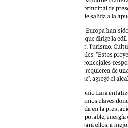
a la ciudadanía a acudir al acto principal de pre
Cultura que dará el pistoletazo de salida a la apu
Los trabajos que se presentan a Europa han sid
Municipal de Fondos Europeos, que dirige la edil 
Vías y Obras, junto a Urbanismo, Turismo, Cultu
Comercio, entre otras áreas locales. “Estos proy
trabajo previo de los técnicos y concejales-resp
de actuar en muchas zonas que requieren de una
hace años, entre ellas, Carranque”, agregó el alca
Respecto a esta zona, Juan Antonio Lara enfatiz
Carranque implica actuar en tramos claves don
“un barrio con su vida útil agotada en la prestac
alumbrado, suministro de agua potable, energía e
accesibilidad”. “Todo cambiará para ellos, a mej