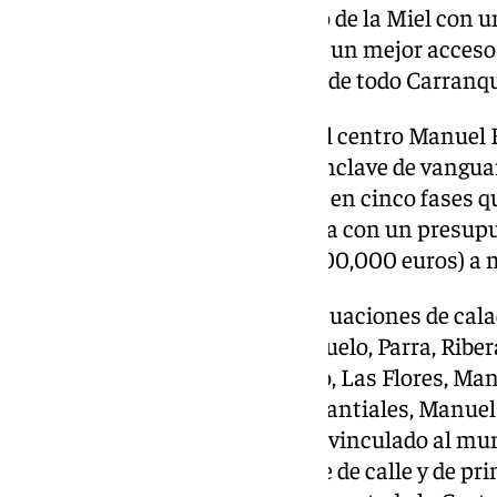
barrio a la vanguardia en Arroyo de la Miel con 
soterramiento de líneas aéreas, un mejor acceso 
desarrollo comercial y turístico de todo Carranque
En cuanto a la remodelación del centro Manuel 
permitiría convertirlo en otro enclave de vanguar
artes en Benalmádena, dividido en cinco fases qu
hasta su total puesta en marcha con un presupu
de euros, destinando un 20% (800,000 euros) a m
Junto a esto, se contemplan actuaciones de cal
calles de la zona, como calle Ciruelo, Parra, Ribera
Zurbarán, Membrilo, El Naranjo, Las Flores, Ma
Zurbarán, Picasso, Sorolla, Manantiales, Manuel 
pasa por conformar un enclave vinculado al mundo
rodeado de obras artísticas a pie de calle y de pr