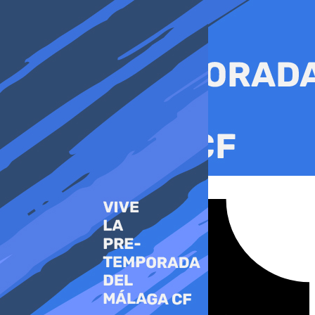
Ir
al
contenido
Tiktok