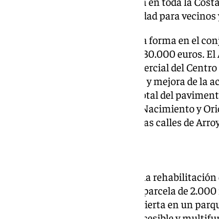
para dotarlo de identidad propia en toda la Costa
como un reclamo más de la ciudad para vecinos y
La calle Mercurio también toma forma en el con
un presupuesto superior a los 730.000 euros. E
obra fortalecer la actividad comercial del Centr
la Miel, mediante la ampliación y mejora de la ac
peatonales con la renovación total del pavimento
Centro de Salud y las calles del Nacimiento y Orió
pavimentación adoptado para las calles de Arroyo
Otros proyectos
A este enclave, le acompañaría la rehabilitación
y su transformación sobre una parcela de 2.000
“una zona abandonada” se convierta en un parqu
sostenibilidad como espacio accesible y multifunc