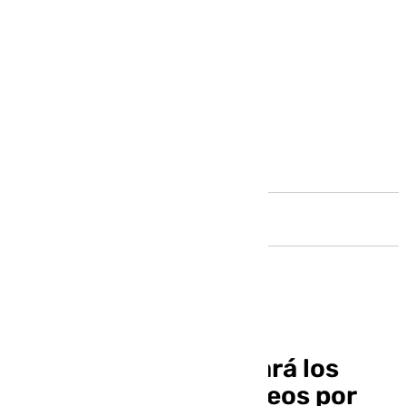
Andalucía
Benalmádena solicitará los
nuevos fondos europeos por