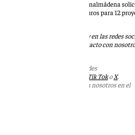
condiciones meteorológicas. Benalmádena solic
europeos por 19,5 millones de euros para 12 pro
ciudad.
Descubre más noticias de 101Tv en las redes soc
Tok
o
X
. Puedes ponerte en contacto con nosotro
informativos@101tv.es
.
Más noticias de
101TV
en las redes
sociales:
Instagram
,
Facebook
,
Tik Tok
o
X
.
Puedes ponerte en contacto con nosotros en el
correo
informativos@101tv.es
Tags:
Últimas noticias