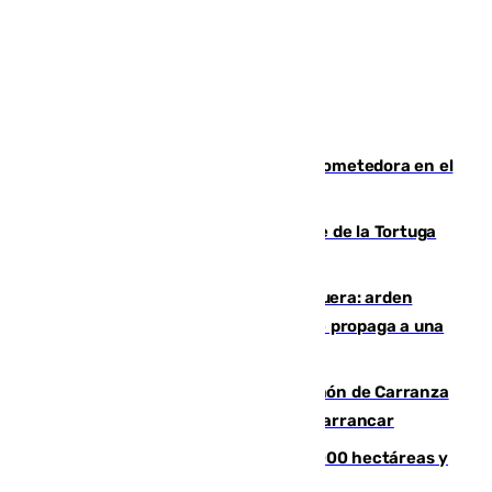
El año 2007, una generación muy prometedora en el
mundo del fútbol
Incendio forestal en el paraje Monte de la Tortuga
de Málaga
Incendio en un vertedero de Antequera: arden
chatarra, muebles y palets y el fuego se propaga a una
zona de monte
Las Palmas conquista el Trofeo Ramón de Carranza
y somete a un Cádiz que no termina de arrancar
El incendio de Niebla alcanza las 8.000 hectáreas y
mantiene desalojadas a 474 personas