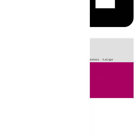
HOY
|
Fútbol
Primera División
Crisis Migratoria en Ceuta
Sucesos
LaLiga
Andalucía