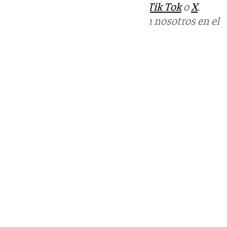
sociales:
Instagram
,
Facebook
,
Tik Tok
o
X
.
Puedes ponerte en contacto con nosotros en el
correo
informativos@101tv.es
Tags:
Últimas noticias