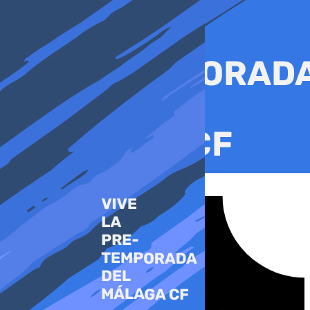
Ir
al
contenido
Tiktok