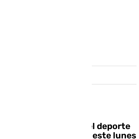
Andalucía
Benalmádena Suda: el deporte
de la Costa del Sol de este lunes