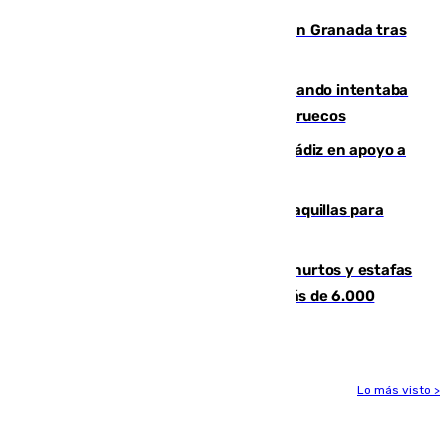
Angustioso rescate de una familia en Granada tras
caer su coche por un terraplén
Fallece un joven tras caer al mar cuando intentaba
entrar en parapente a Ceuta desde Marruecos
CIES NO moviliza a la provincia de Cádiz en apoyo a
la respuesta humanitaria de Ceuta
El mercado de Jerez refrigera sus taquillas para
facilitar las compras a sus visitantes
Detenida una pareja por presuntos hurtos y estafas
en Málaga tras ser descubiertos con más de 6.000
euros
Lo más visto >
Más noticias