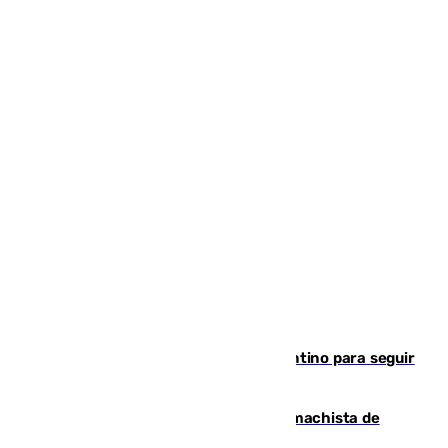
Marruecos, la principal baza de Infantino para seguir
al frente de la FIFA
Pedro Sánchez condena el crimen machista de
Benahavís