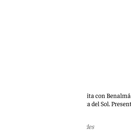
Miguel Alfonso
lunes, 18 noviembre 2024, 20:42
Compartir:
Todos los lunes a las 21.30h tu cita con Benalm
referencia del deporte de la Costa del Sol. Prese
Costa del Sol
Más noticias de
101TV
en las redes