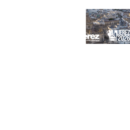
Portada
Andalucía
Sevilla
Málaga
Granada
España
Internacional
Economía