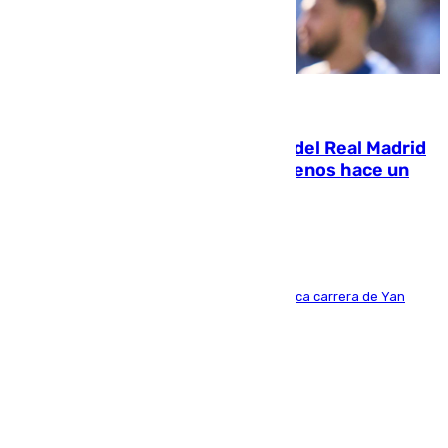
07.08.2026
El fichaje más caro de la historia del Real Madrid
costaba 105 millones de euros menos hace un
año y jugaba en Leganés
Del filial pepinero a récord absoluto: la meteórica carrera de Yan
Diomande en solo doce meses