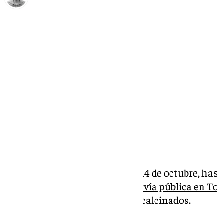
Carlos Rico
lunes, 14 octubre 2024, 11:14
Compartir:
En la madrugada de este lunes 14 de octubre, has
afectados por un
incendio en la vía pública en T
estos han quedado totalmente calcinados.