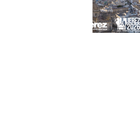
Portada
Andalucía
Sevilla
Málaga
Granada
España
Internacional
Economía
Sociedad