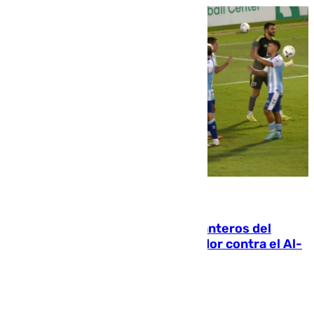
06.08.2026
Ya se han estrenado los tres delanteros del
Málaga: Eneko Jauregui, bigoleador contra el Al-
Arabi SC