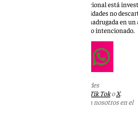
En este momento la Policía Nacional está invest
esclarecer su autoría. Las autoridades no descart
en torno a las 4.30 horas de la madrugada en un
estación de autobuses, haya sido intencionado.
Más noticias de
101TV
en las redes
sociales:
Instagram
,
Facebook
,
Tik Tok
o
X
.
Puedes ponerte en contacto con nosotros en el
correo
informativos@101tv.es
Tags: