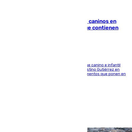
06.08.2026
Continúan los cierres de parques caninos en
Sevilla: se detectan alimentos que contienen
elementos peligrosos
En la tarde del 6 de agosto ha cerrado el parque canino e infantil
situado entre las calles Manuel Olivencia y Faustino Gutiérrez en
Sevilla Este tras detectarse alimentos con elementos que ponen en
peligro a perros y usuarios