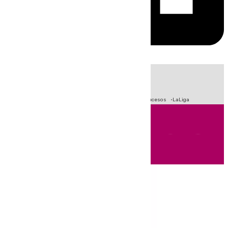
HOY
|
Fútbol
Primera División
Crisis Migratoria en Ceuta
Sucesos
LaLiga
Andalucía