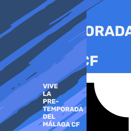
Ir
al
contenido
Tiktok