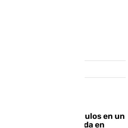
Andalucía
Calcinados tres vehículos en un
incendio de madrugada en