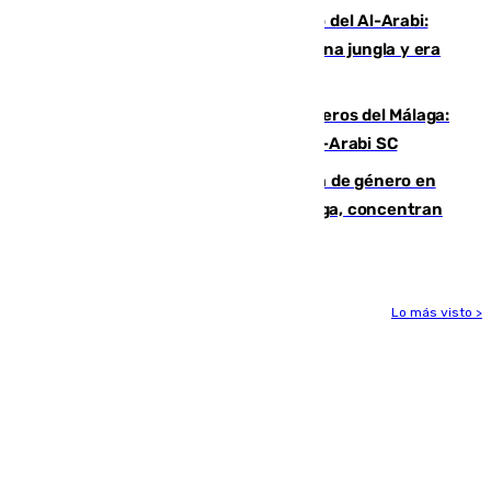
Juanfran Funes, sobre el duro juego del Al-Arabi:
“Por momentos nos hemos metido en una jungla y era
hasta peligroso”
Ya se han estrenado los tres delanteros del Málaga:
Eneko Jauregui, bigoleador contra el Al-Arabi SC
35 mujeres asesinadas por violencia de género en
España en este 2026: Andalucía y Málaga, concentran
el foco de la tragedia
Lo más visto >
Más noticias
Ver más >