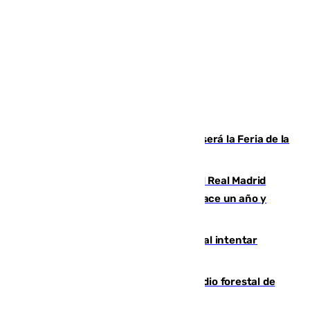
Talleres, escape room y música: así será la Feria de la
Juventud Cofrade de Málaga
El fichaje más caro de la historia del Real Madrid
costaba 105 millones de euros menos hace un año y
jugaba en Leganés
Ceuta suma 82 fallecidos en el mar al intentar
cruzar la frontera española
Huelva eleva a emergencia el incendio forestal de
Niebla