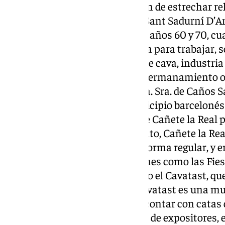
partes se tomó la determinación de estrechar re
las une.El nexo de unión entre Sant Sadurní D’An
origen hace seis décadas, en los años 60 y 70, 
cañeteras emigraron a Cataluña para trabajar, so
vitivinícola y en la producción de cava, industri
auténtico referente. Antes del hermanamiento ofi
de los 90, la Hermandad de Ntra. Sra. de Caños S
viajes en autobús hasta el municipio barcelonés
numerosos vecinos y vecinas de Cañete la Real pa
amigos.Desde su hermanamiento, Cañete la Real
participan conjuntamente, de forma regular, y 
diferentes eventos y celebraciones como las Fie
Sra. de Caños Santos Coronada o el Cavatast, qu
los días 4, 5 y 6 de octubre. El Cavatast es una 
que en su 28ª edición volverá a contar con catas 
bodegas y más de una treintena de expositores, 