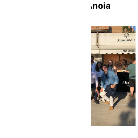
con Sant Sadurni D´Anoia