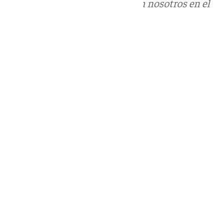
Puedes ponerte en contacto con nosotros en el
correo
informativos@101tv.es
Tags:
Últimas noticias