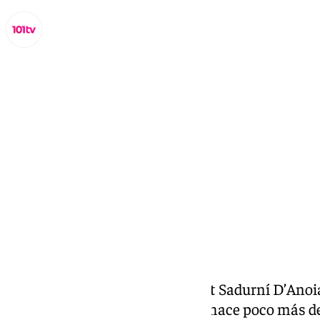
Lynx Devs
viernes, 20 septiembre 2024, 09:30
Compartir:
El municipio barcelonés de Sant Sadurní D’Anoia
localidades hermanadas desde hace poco más d