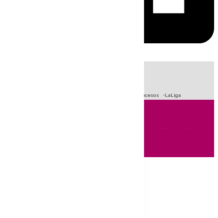
HOY
|
Fútbol
Primera División
Crisis Migratoria en Ceuta
Sucesos
LaLiga
Andalucía