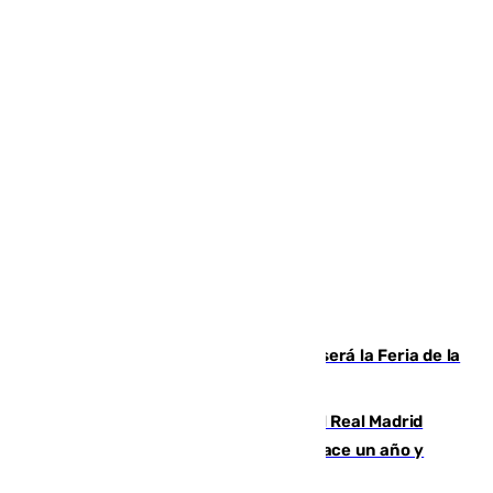
Talleres, escape room y música: así será la Feria de la
Juventud Cofrade de Málaga
El fichaje más caro de la historia del Real Madrid
costaba 105 millones de euros menos hace un año y
jugaba en Leganés