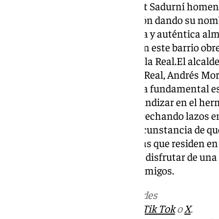
recordar que hace dos años Sant Sadurní homena
Nombre de María Castaño Morón dando su nombr
Vilarnau, donde fue muy querida y auténtica alm
por su incansable labor social en este barrio obre
habitantes proceden de Cañete la Real.El alcalde
Vernet, y el regidor de Cañete la Real, Andrés M
diferentes ocasiones que resulta fundamental 
contribuyan a promover y profundizar en el h
municipios, fortaleciendo y estrechando lazos en
económica.Además, se da la circunstancia de q
número de cañeteros y cañeteras que residen en 
regresan a su pueblo natal para disfrutar de un
reencuentros con familiares y amigos.
Más noticias de
101TV
en las redes
sociales:
Instagram
,
Facebook
,
Tik Tok
o
X
.