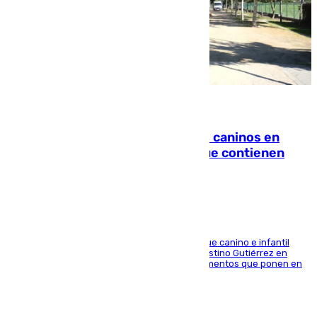
06.08.2026
Continúan los cierres de parques caninos en
Sevilla: se detectan alimentos que contienen
elementos peligrosos
En la tarde del 6 de agosto ha cerrado el parque canino e infantil
situado entre las calles Manuel Olivencia y Faustino Gutiérrez en
Sevilla Este tras detectarse alimentos con elementos que ponen en
peligro a perros y usuarios