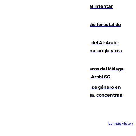
Ceuta suma 82 fallecidos en el mar al intentar
cruzar la frontera española
Huelva eleva a emergencia el incendio forestal de
Niebla
Juanfran Funes, sobre el duro juego del Al-Arabi:
“Por momentos nos hemos metido en una jungla y era
hasta peligroso”
Ya se han estrenado los tres delanteros del Málaga:
Eneko Jauregui, bigoleador contra el Al-Arabi SC
35 mujeres asesinadas por violencia de género en
España en este 2026: Andalucía y Málaga, concentran
el foco de la tragedia
Lo más visto >