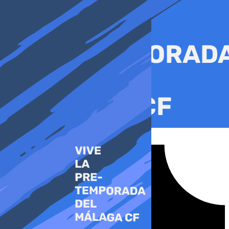
Ir
al
contenido
Tiktok