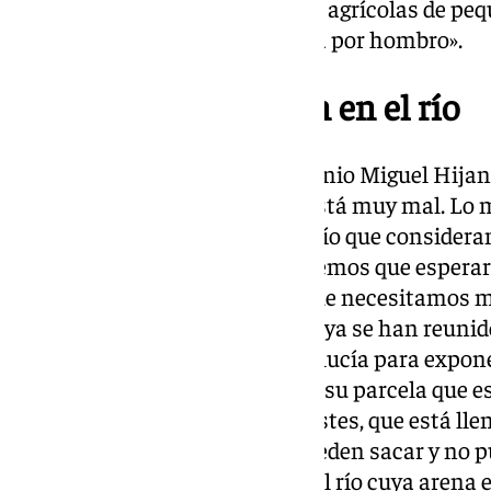
que proliferan pequeñas tierras agrícolas de peq
agricultura está un poco manga por hombro».
Piden la intervención en el río
El concejal de Agricultura, Antonio Miguel Hija
tiene un verdadero problema, está muy mal. Lo 
actuaciones sobre el cauce del río que considera
podemos actuar, entonces, tenemos que esperar
competente actúe porque es que necesitamos med
Benamargosa ha explicado que ya se han reunido
Agricultura de la Junta de Andalucía para expone
agricultores se encuentran con su parcela que es
de troncos, que está llena de postes, que está lle
cantidad de residuos que no pueden sacar y no
se produce porque hay zonas del río cuya arena e