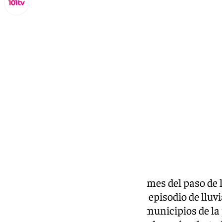
Miguel Alfonso
viernes, 13 diciembre 2024, 18:25
Compartir:
Este viernes se ha cumplido un mes del paso de
por la provincia de Málaga. Este episodio de lluv
importantes daños en algunos municipios de la 