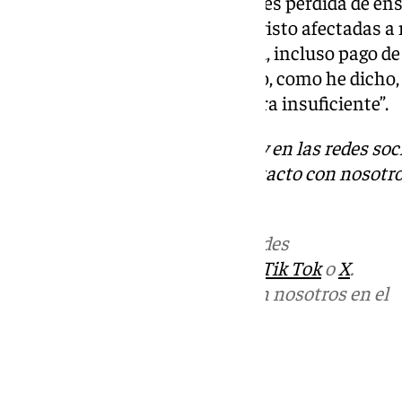
solicitar ayudas, entre otras, pues pérdida de e
infraestructuras que se hayan visto afectadas a 
como he dicho con anterioridad, incluso pago de 
nos ha facilitado una línea, pero, como he dicho,
siempre llegan tarde y de manera insuficiente”.
Descubre más noticias de 101Tv en las redes soc
Tok
o
X
. Puedes ponerte en contacto con nosotro
informativos@101tv.es
.
Más noticias de
101TV
en las redes
sociales:
Instagram
,
Facebook
,
Tik Tok
o
X
.
Puedes ponerte en contacto con nosotros en el
correo
informativos@101tv.es
Tags: