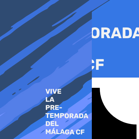
Ir
al
contenido
Tiktok