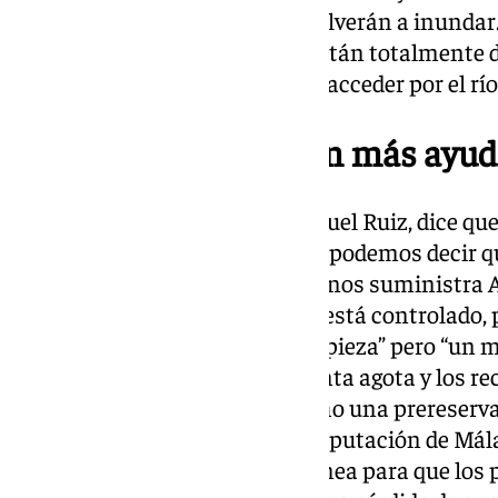
huertos y si vuelve a llover se volverán a inunda
y ahora mismo esas parcelas están totalmente d
parcelas a las que solo se podía acceder por el r
En Comares reclaman más ayud
El alcalde de Comares, José Miguel Ruiz, dice que
después de muchísimo trabajo, podemos decir 
la cabeza. Tenemos el agua que nos suministra Ax
y de acceso, pues más o menos está controlado,
continúa con las labores de limpieza” pero “un m
todavía las ayudas llegan a cuenta agota y los re
Junta de Andalucía nos ha hecho una prereserva
insuficiente a todas luces. La Diputación de Má
comprometido a aportar una línea para que los