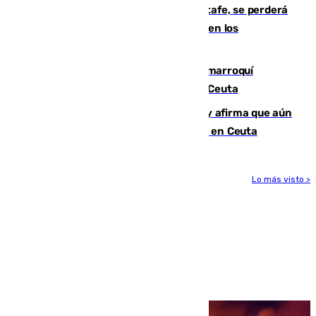
Christantus Uche, delantero del Getafe, se perderá
toda la temporada por varias fracturas en los
ligamentos de su rodilla derecha
Expulsado de España un ciudadano marroquí
condenado por allanar una vivienda en Ceuta
Vivas niega la versión del Gobierno y afirma que aún
quedan entre 8.000 y 11.000 migrantes en Ceuta
Lo más visto >
Más noticias
Ver más >