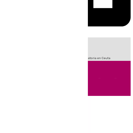
HOY
|
Sucesos
Fútbol
LaLiga
Primera División
Crisis Migratoria en Ceuta
Andalucía