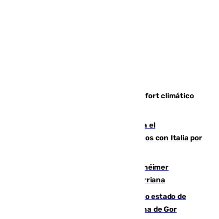
Málaga contabiliza 148 zonas de confort climático
para enfrentar las altas temperaturas
Marlaska notifica a la Unión Europea el
restablecimiento de controles fronterizos con Italia por
vía aérea y marítima
Hallan sin vida al granadino con Alzhéimer
desaparecido hace una semana en Churriana
Encuentran un cadáver en avanzado estado de
descomposición en la localidad granadina de Gor