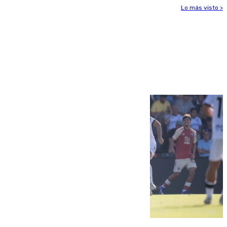
Lo más visto >
Más noticias
Ver más >