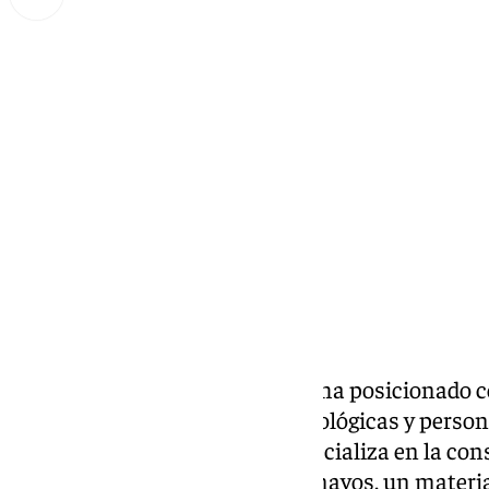
Miguel Alfonso
martes, 29 octubre 2024, 09:15
Compartir:
Desde 2003, MISTERWOOD se ha posicionado co
creación de casas de madera ecológicas y perso
experiencia en el sector, se especializa en la co
madera de los bosques escandinavos, un materia