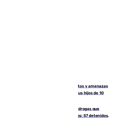
Detenido en Estepona por malos tratos y amenazas
de muerte a su pareja en presencia de sus hijos de 10
años y 11 meses
Desarticulada una red de tráfico de drogas que
introducía la mercancía desde Marruecos: 57 detenidos,