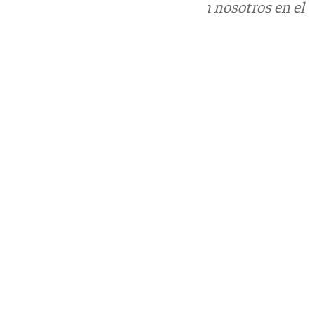
Puedes ponerte en contacto con nosotros en el
correo
informativos@101tv.es
Tags:
Últimas noticias