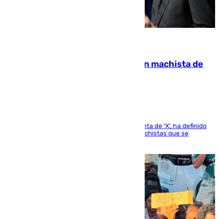
07.08.2026
Pedro Sánchez condena el crimen machista de
Benahavís
El presidente del Gobierno, a través de su cuenta de ‘X’, ha definido
como un “fracaso colectivo” los asesinatos machistas que se
producen en España