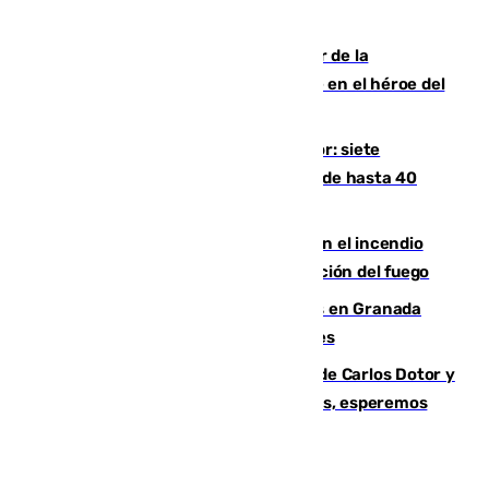
cuatro de ellos en Andalucía
Ferrán Torres, nombrado embajador de la
Comunidad Valenciana tras convertirse en el héroe del
Mundial
Andalucía sigue asfixiada por el calor: siete
provincias, en alerta por temperaturas de hasta 40
grados
Activado el nivel 2 de emergencia en el incendio
forestal de Niebla por la compleja evolución del fuego
Controlado un incendio de rastrojos en Granada
junto a la autovía y al Callejón de Nogales
Juanfran Funes, sobre las lesiones de Carlos Dotor y
Fernando Calero: “Estamos preocupados, esperemos
que no sea nada”