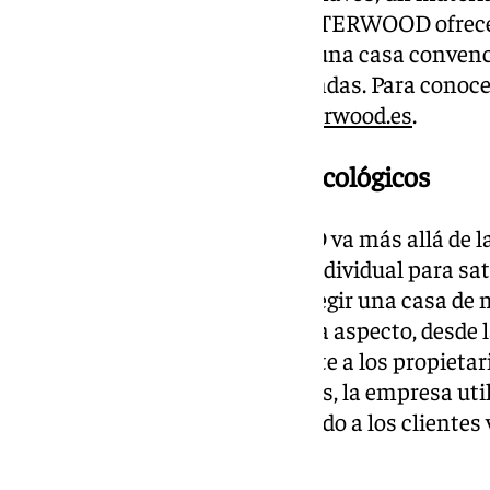
ambiente y el ser humano. MISTERWOOD ofrece
garantías de construcción que una casa conven
confort y la calidez de sus viviendas. Para conoc
servicios, se puede visitar
misterwood.es
.
Construcción de Hogares Ecológicos
La propuesta de MISTERWOOD va más allá de la
hogar es diseñado de manera individual para sat
específicas de los clientes. Al elegir una casa de
posibilidad de personalizar cada aspecto, desde l
hasta los acabados. Esto permite a los propietar
su estilo y personalidad. Además, la empresa ut
ofrecer modelos en 3D, facilitando a los clientes
de la construcción.