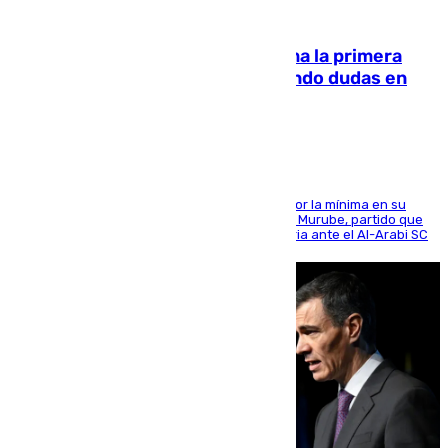
07.08.2026
El Málaga cae ante el Ceuta y suma la primera
derrota de la pretemporada dejando dudas en
defensa
El cuadro dirigido por Juanfran Funes perdió por la mínima en su
envite contra el conjunto caballa en el Alfonso Murube, partido que
se disputó un día después de su primera victoria ante el Al-Arabi SC