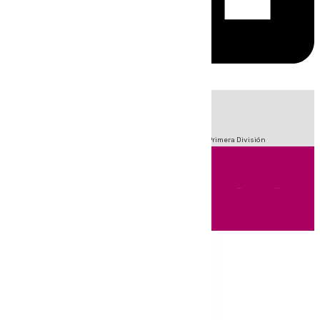
HOY
|
Fútbol
Sucesos
Crisis Migratoria en Ceuta
LaLiga
Primera División
Andalucía