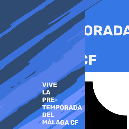
Ir
al
contenido
Tiktok