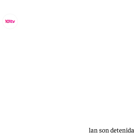
Lynx Devs
lunes, 30 diciembre 2024, 12:37
Compartir:
Cuatro personas de un mismo clan son detenidas