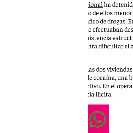
cocaína y hachís. La
Policía Nacional
ha detenid
cuatro miembros de un clan, uno de ellos menor 
participación en un delito de tráfico de drogas. E
funciones del negocio ilícito, que efectuaban d
domicilios, presentaban una resistencia estruct
acceso reforzadas y diseñadas para dificultar el
policial.
En los registros practicados en las dos viviendas
gramos de hachís, 4,76 gramos de cocaína, una bá
el consumo y 2.166 euros en efectivo. En el oper
electrodomésticos de procedencia ilícita.