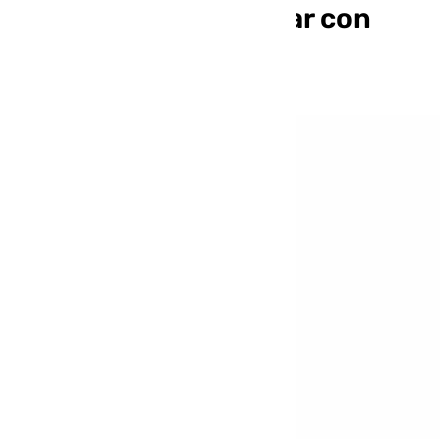
Fuengirola por traficar con
cocaína y hachís