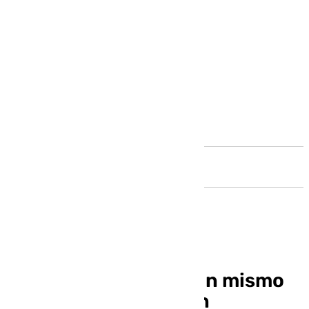
Andalucía
Cuatro personas de un mismo
clan son detenidas en