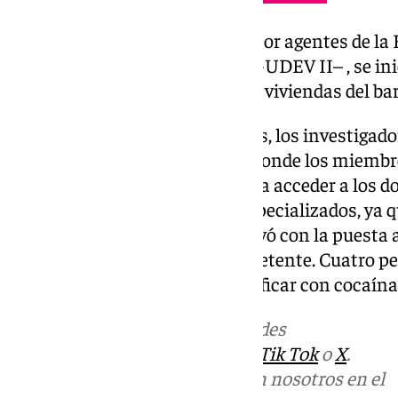
Esta operación, llevada a cabo por agentes de la 
de la Comisaría de
Fuengirola –
-UDEV II– , se in
la posible venta de droga en dos viviendas del ba
Continuando con las diligencias, los investigado
domicilios, dos en total, desde donde los miembr
tráfico de drogas en la zona. Para acceder a los d
emplear medios de apertura especializados, ya qu
seguridad. La actuación concluyó con la puesta a
ante la autoridad judicial competente. Cuatro 
detenidas en Fuengirola por traficar con cocaína
Más noticias de
101TV
en las redes
sociales:
Instagram
,
Facebook
,
Tik Tok
o
X
.
Puedes ponerte en contacto con nosotros en el