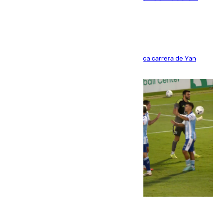
año y jugaba en Leganés
Del filial pepinero a récord absoluto: la meteórica carrera de Yan
Diomande en solo doce meses
06.08.2026