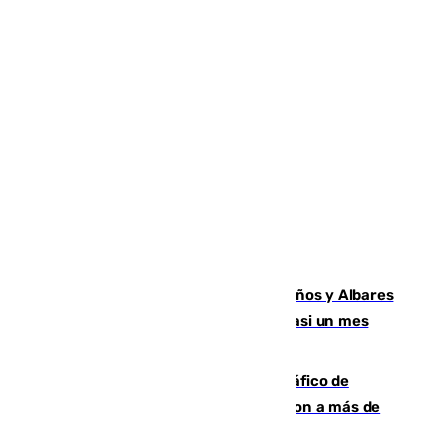
Los ministros Marlaska, Robles, Bolaños y Albares
comparecerán por las crisis de Ceuta casi un mes
después
Cae una de las mayores redes de tráfico de
personas y droga en España: introdujeron a más de
2.000 migrantes de forma ilegal