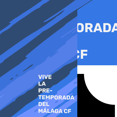
Ir
al
contenido
Tiktok