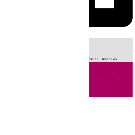
HOY
|
Fútbol
Sucesos
Crisis Migratoria en Ceuta
Primera División
Incendios
Andalucía