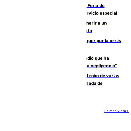
¿Hasta qué hora abre el Metro en la Feria de
Málaga? Consulta las frecuencias del servicio especial
Detenido un hombre en Málaga por herir a un
Guardia Civil tras atropellarle con su moto
El Barça cancela un amistoso en Tánger por la crisis
en la frontera con Ceuta
El acalde de Niebla cree que el incendio que ha
afectado a dos aldeas se originó "por una negligencia"
Golpe cofrade en Jaén: investigan el robo de varias
joyas de la Virgen de la Fuensanta Coronada de
Alcaudete
Lo más visto >
Más noticias