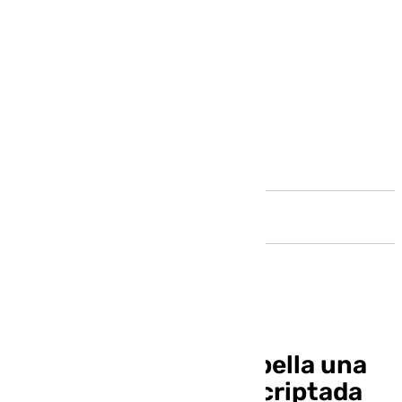
Andalucía
Desmantelan en Marbella una
red de mensajería encriptada