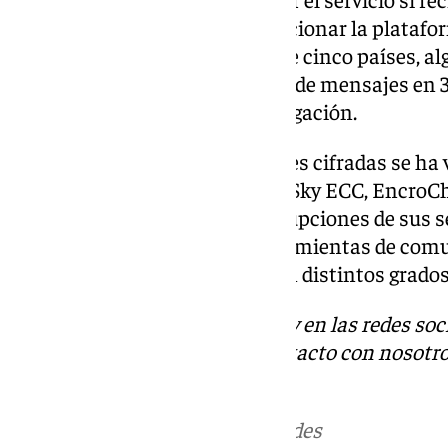
infraestructura para hacer funcionar la plataf
servidores instalados en más de cinco países, a
en Francia. Más de 2,3 millones de mensajes en 
y descifrados durante la investigación.
El ámbito de las comunicaciones cifradas se ha 
cierre de varios servicios como Sky ECC, EncroCh
de los delincuentes a las interrupciones de sus 
recurrir a una variedad de herramientas de com
diseñadas a medida que ofrecen distintos grado
Descubre más noticias de 101Tv en las redes soc
Tok
o
X
. Puedes ponerte en contacto con nosotro
informativos@101tv.es
Más noticias de
101TV
en las redes