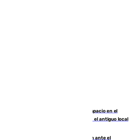
Las marca internacionales ganan espacio en el
Centro de Málaga: La Tagliatella abre en el antiguo local
de Vox Sports Bar
Moreno pide extremar la precaución ante el