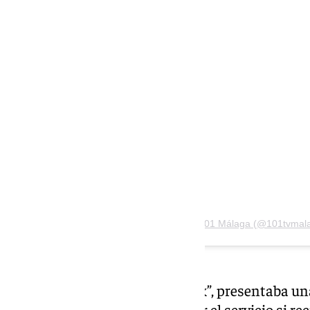
Ver esta publicación en Instagram
Una publicación compartida de 101 Málaga (@101tvmal
El servicio, denominado “Matrix”, presentaba un
los usuarios sólo podían utilizar el servicio si re