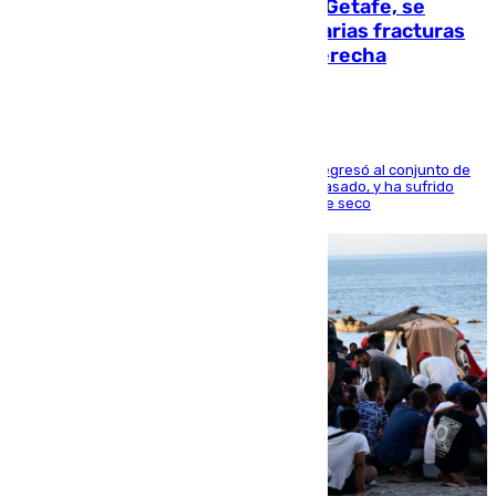
Christantus Uche, delantero del Getafe, se
perderá toda la temporada por varias fracturas
en los ligamentos de su rodilla derecha
El centrocampista reconvertido en atacante regresó al conjunto de
la capital, después de salir obligado el curso pasado, y ha sufrido
una lesión que lo mantendrá un año en el dique seco