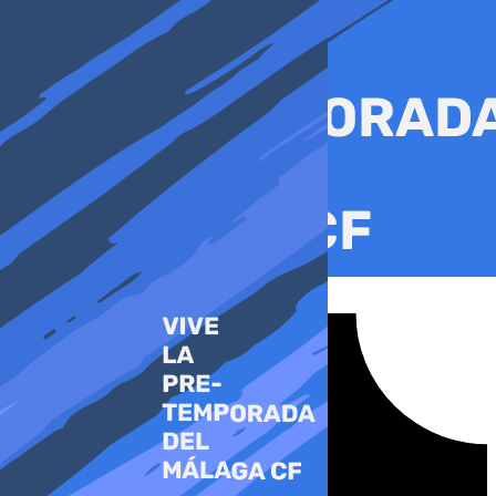
Ir
al
contenido
Tiktok