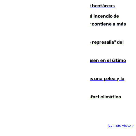
incendio de Niebla, que supera las 4.000 hectáreas
340 personas más desalojadas por el incendio de
Niebla, que mantiene a 410 evacuadas y contiene a más
de 500 efectivos trabajando
Italia responde ante las "medidas de represalia" del
Gobierno de Sánchez
El Sevilla se desinfla ante el Leverkusen en el último
ensayo (1-2)
Tensión en la prisión de Alhaurín tras una pelea y la
incautación de un punzón
Málaga contabiliza 148 zonas de confort climático
para enfrentar las altas temperaturas
Lo más visto >