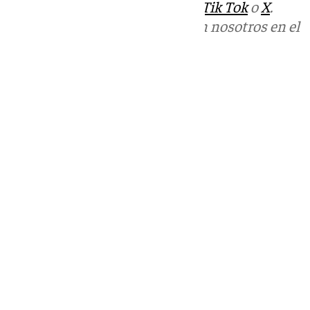
sociales:
Instagram
,
Facebook
,
Tik Tok
o
X
.
Puedes ponerte en contacto con nosotros en el
correo
informativos@101tv.es
Tags:
Últimas noticias