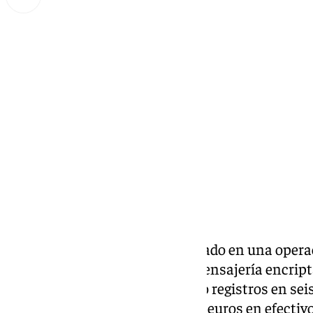
Miguel Alfonso
martes, 3 diciembre 2024, 18:47
Compartir:
La Policía Nacional ha participado en una opera
desmantelado un servicio de mensajería encrip
delincuentes. Se han practicado registros en sei
que se han intervenido 145.000 euros en efectivo